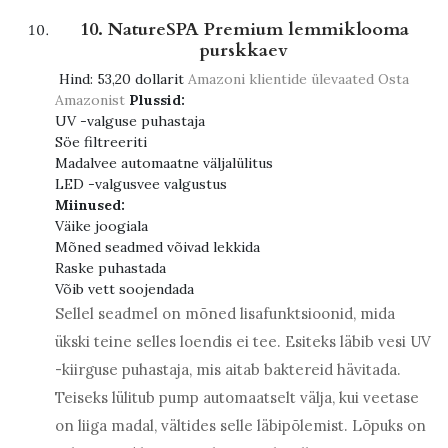
10. NatureSPA Premium lemmiklooma
purskkaev
Hind:
53,20 dollarit
Amazoni klientide ülevaated
Osta
Amazonist
Plussid:
UV -valguse puhastaja
Söe filtreeriti
Madalvee automaatne väljalülitus
LED -valgusvee valgustus
Miinused:
Väike joogiala
Mõned seadmed võivad lekkida
Raske puhastada
Võib vett soojendada
Sellel seadmel on mõned lisafunktsioonid, mida
ükski teine ​​selles loendis ei tee. Esiteks läbib vesi UV
-kiirguse puhastaja, mis aitab baktereid hävitada.
Teiseks lülitub pump automaatselt välja, kui veetase
on liiga madal, vältides selle läbipõlemist. Lõpuks on