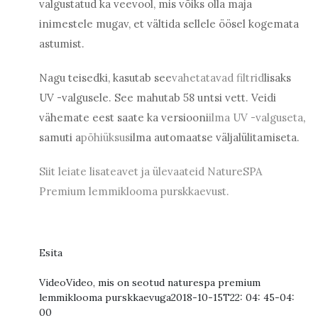
valgustatud ka veevool, mis võiks olla maja
inimestele mugav, et vältida sellele öösel kogemata
astumist.
Nagu teisedki, kasutab see
vahetatavad filtrid
lisaks
UV -valgusele. See mahutab 58 untsi vett. Veidi
vähemate eest saate ka versiooni
ilma UV -valguseta
,
samuti a
põhiüksus
ilma automaatse väljalülitamiseta.
Siit leiate lisateavet ja ülevaateid NatureSPA
Premium lemmiklooma purskkaevust.
Esita
Video
Video, mis on seotud naturespa premium
lemmiklooma purskkaevuga
2018-10-15T22: 04: 45-04:
00