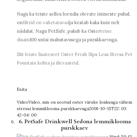
Nagu ka teiste selles loendis olevate inimeste puhul,
on
filtrid on vahetatavad
ja kestab kaks kuni neli
nädalat. Nagu PetSafe, pakub ka Oster
teine ​​
disain
100 untsi mahutavusega ja purskkaevuga.
Siit leiate lisateavet Oster Fresh Sips Less Stress Pet
Fountain kohta ja ülevaateid.
Esita
Video
Video, mis on seotud oster värske lonksuga vähem
stressi lemmiklooma purskkaevuga
2018-10-15T22: 03:
42-04: 00
6. PetSafe Drinkwell Sedona lemmiklooma
purskkaev
Hind:
50,42