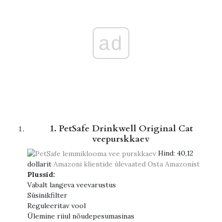
ad
1. PetSafe Drinkwell Original Cat
veepurskkaev
Hind:
40,12
dollarit
Amazoni klientide ülevaated
Osta Amazonist
Plussid:
Vabalt langeva veevarustus
Süsinikfilter
Reguleeritav vool
Ülemine riiul nõudepesumasinas