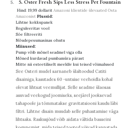
5. Oster Fresh Sips Less Stress Pet Fountain
Hind:
19,99 dollarit
Amazoni klientide ülevaated
Osta
Amazonist
Plussid:
Lihtne kokkupanek
Reguleeritav vool
Söe filtreeriti
Nõudepesumasinas ohutu
Miinused:
Pump võib mõnel seadmel viga olla
Mõned kurdavad pumbamüra pärast
Mitte nii esteetiliselt meeldiv kui teised võimalused
See Osteri mudel sarnaneb ülaltoodud Catiti
disainiga, kasutades 60 -untsise veehoidla kohal
olevat lihtsat veemullijat. Selle seadme ülaosas
asuvad veekogud joomiseks, seejärel jooksevad
tahapoole ja tõmmatakse gravitatsiooni kaudu läbi
filtri. Lihtne disain muudab selle puhastamise väga
lihtsaks. Raskusjõud võib aidata vältida basseini
kogunemist, mida teised tooted võivad kannatada.