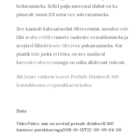
helistamiseks. Sellel palju suuremal ühikul on ka
piisavalt ruumi 128 untsi vee salvestamiseks.
See kasutab kaheastmelist filtreerimist, surudes vett
läbi a
vahu eelfilter
suurte osakeste eemaldamiseks ja
seejärel läbi
aktiivsöe filter
vee puhastamiseks. Kui
plastik teie jaoks ei tööta, on see saadaval
ka
roostevaba teras
nagu on näha allolevast videost.
Siit leiate rohkem teavet PetSafe Drinkwell 360
lemmiklooma veepurskkaevu kohta.
Esita
Video
Video, mis on seotud petsafe drinkwell 360
kassivee purskkaevuga
2018-10-15T22: 00: 09-04: 00