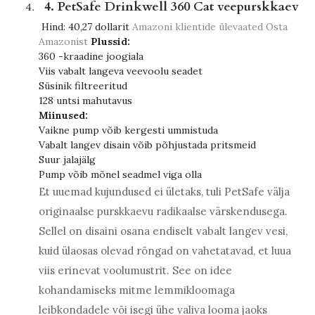
4. PetSafe Drinkwell 360 Cat veepurskkaev
Hind:
40,27 dollarit
Amazoni klientide ülevaated
Osta
Amazonist
Plussid:
360 -kraadine joogiala
Viis vabalt langeva veevoolu seadet
Süsinik filtreeritud
128 untsi mahutavus
Miinused:
Vaikne pump võib kergesti ummistuda
Vabalt langev disain võib põhjustada pritsmeid
Suur jalajälg
Pump võib mõnel seadmel viga olla
Et uuemad kujundused ei ületaks, tuli PetSafe välja
originaalse purskkaevu radikaalse värskendusega.
Sellel on disaini osana endiselt vabalt langev vesi,
kuid ülaosas olevad rõngad on vahetatavad, et luua
viis erinevat voolumustrit. See on idee
kohandamiseks mitme lemmikloomaga
leibkondadele või isegi ühe valiva looma jaoks