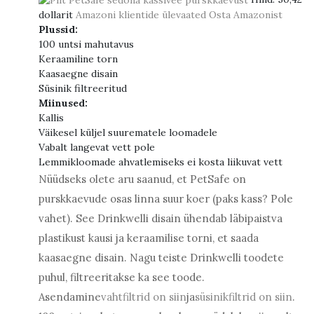
dollarit
Amazoni klientide ülevaated
Osta Amazonist
Plussid:
100 untsi mahutavus
Keraamiline torn
Kaasaegne disain
Süsinik filtreeritud
Miinused:
Kallis
Väikesel küljel suurematele loomadele
Vabalt langevat vett pole
Lemmikloomade ahvatlemiseks ei kosta liikuvat vett
Nüüdseks olete aru saanud, et PetSafe on
purskkaevude osas linna suur koer (paks kass? Pole
vahet). See Drinkwelli disain ühendab läbipaistva
plastikust kausi ja keraamilise torni, et saada
kaasaegne disain. Nagu teiste Drinkwelli toodete
puhul, filtreeritakse ka see toode.
Asendamine
vahtfiltrid on siin
ja
süsinikfiltrid on siin
.