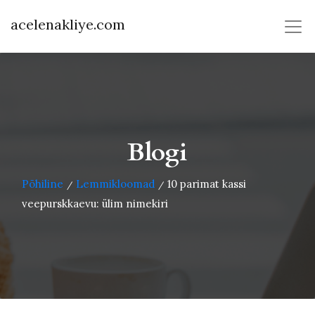
acelenakliye.com
Blogi
Põhiline
Lemmikloomad
10 parimat kassi
/
/
veepurskkaevu: ülim nimekiri