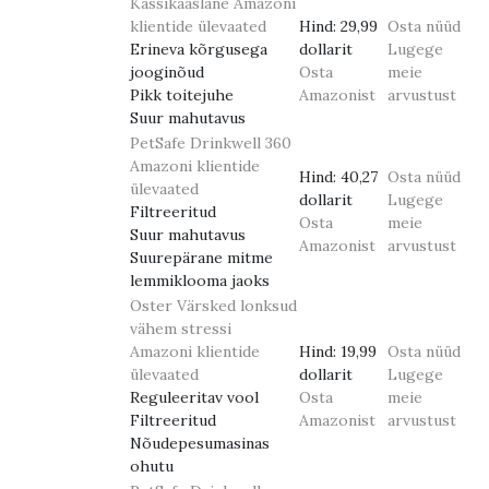
Kassikaaslane
Amazoni
klientide ülevaated
Hind:
29,99
Osta nüüd
Erineva kõrgusega
dollarit
Lugege
jooginõud
Osta
meie
Pikk toitejuhe
Amazonist
arvustust
Suur mahutavus
PetSafe Drinkwell 360
Amazoni klientide
Hind:
40,27
Osta nüüd
ülevaated
dollarit
Lugege
Filtreeritud
Osta
meie
Suur mahutavus
Amazonist
arvustust
Suurepärane mitme
lemmiklooma jaoks
Oster Värsked lonksud
vähem stressi
Amazoni klientide
Hind:
19,99
Osta nüüd
ülevaated
dollarit
Lugege
Reguleeritav vool
Osta
meie
Filtreeritud
Amazonist
arvustust
Nõudepesumasinas
ohutu