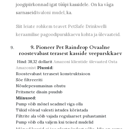
joogipiirkonnad igat tüüpi kassidele. On ka väga
sarnaseid
Avaloni mudel
, ka.
Siit leiate rohkem teavet PetSafe Drinkwelli
keraamilise pagoodipurskkaevu kohta ja ülevaateid.
9. Pioneer Pet Raindrop Ovaalne
roostevabast terasest kasside veepurskkaev
Hind:
38,32 dollarit
Amazoni klientide ülevaated
Osta
Amazonist
Plussid:
Roostevabast terasest konstruktsioon
Söe filtreeriti
Nõudepesumasinas ohutu
Pritsmete disain puudub
Miinused:
Pump võib mõnel seadmel viga olla
Tükid võivad valesti istudes kõristada
Filtrite ala võib vajada regulaarset puhastamist
Pump võib olla valjem kui teised mudelid