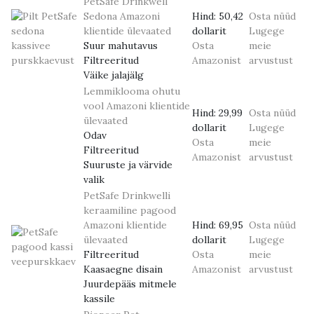
PetSafe Drinkwell
Sedona
Amazoni
Hind:
50,42
Osta nüüd
klientide ülevaated
dollarit
Lugege
Suur mahutavus
Osta
meie
Filtreeritud
Amazonist
arvustust
Väike jalajälg
Lemmiklooma ohutu
vool
Amazoni klientide
Hind:
29,99
Osta nüüd
ülevaated
dollarit
Lugege
Odav
Osta
meie
Filtreeritud
Amazonist
arvustust
Suuruste ja värvide
valik
PetSafe Drinkwelli
keraamiline pagood
Amazoni klientide
Hind:
69,95
Osta nüüd
ülevaated
dollarit
Lugege
Filtreeritud
Osta
meie
Kaasaegne disain
Amazonist
arvustust
Juurdepääs mitmele
kassile