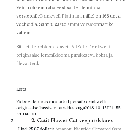
Veidi rohkem raha eest saate üle minna
versioonile
Drinkwell Platinum
, millel on 168 untsi
veehoidla. Samuti saate a
mini versioon
natuke
vähem.
Siit leiate rohkem teavet PetSafe Drinkwelli
originaalse lemmiklooma purskkaevu kohta ja
ülevaateid.
Esita
Video
Video, mis on seotud petsafe drinkwelli
originaalse kassivee purskkaevuga
2018-10-15T21: 55:
59-04: 00
2. Catit Flower Cat veepurskkaev
Hind:
25,87 dollarit
Amazoni klientide ülevaated
Osta