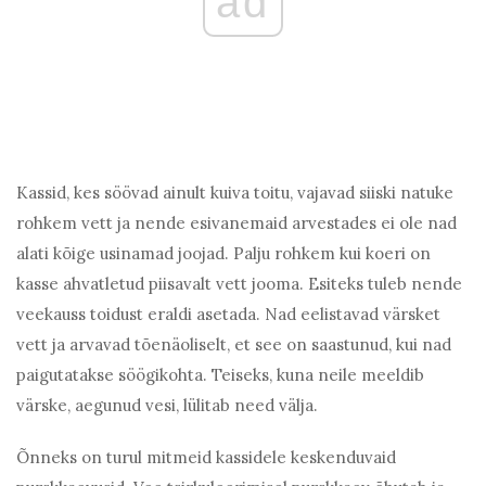
ad
Kassid, kes söövad ainult kuiva toitu, vajavad siiski natuke
rohkem vett ja nende esivanemaid arvestades ei ole nad
alati kõige usinamad joojad. Palju rohkem kui koeri on
kasse ahvatletud piisavalt vett jooma. Esiteks tuleb nende
veekauss toidust eraldi asetada. Nad eelistavad värsket
vett ja arvavad tõenäoliselt, et see on saastunud, kui nad
paigutatakse söögikohta. Teiseks, kuna neile meeldib
värske, aegunud vesi, lülitab need välja.
Õnneks on turul mitmeid kassidele keskenduvaid