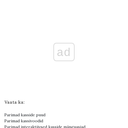
ad
Vaata ka:
Parimad kasside puud
Parimad kassivoodid
Parimad interaktiivsed kasside mänguasjad