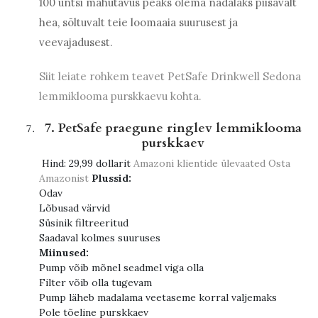
100 untsi mahutavus peaks olema nädalaks piisavalt
hea, sõltuvalt teie loomaaia suurusest ja
veevajadusest.
Siit leiate rohkem teavet PetSafe Drinkwell Sedona
lemmiklooma purskkaevu kohta.
7. PetSafe praegune ringlev lemmiklooma
purskkaev
Hind:
29,99 dollarit
Amazoni klientide ülevaated
Osta
Amazonist
Plussid:
Odav
Lõbusad värvid
Süsinik filtreeritud
Saadaval kolmes suuruses
Miinused:
Pump võib mõnel seadmel viga olla
Filter võib olla tugevam
Pump läheb madalama veetaseme korral valjemaks
Pole tõeline purskkaev