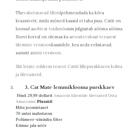
The
vahetatavad filtrid
pehmendada ka kõva
kraanivett, mida mõned kassid ei taha juua. Catit on
loonud a
sobivat toidunõu
mis julgustab sööma sööma.
Soovi korral on olemas ka a
roostevabast terasest
ülemine versioon
kassidele, kes seda eelistavad,
samuti a
mini versioon
.
Siit leiate rohkem teavet Catiti lillepurskkaevu kohta
ja ülevaateid.
3. Cat Mate lemmiklooma purskkaev
Hind:
29,99 dollarit
Amazoni klientide ülevaated
Osta
Amazonist
Plussid:
Mitu joomistaset
70 untsi mahutavus
Polümeer-süsiniku filter
Kümne jala nöör