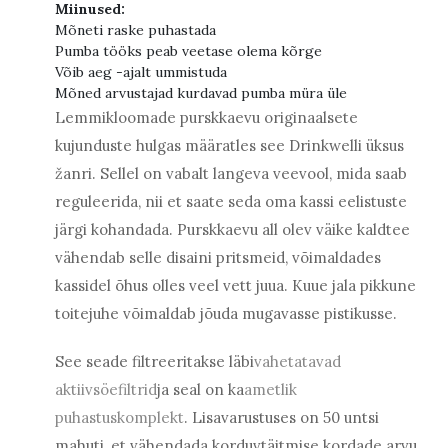
Miinused:
Mõneti raske puhastada
Pumba tööks peab veetase olema kõrge
Võib aeg -ajalt ummistuda
Mõned arvustajad kurdavad pumba müra üle
Lemmikloomade purskkaevu originaalsete
kujunduste hulgas määratles see Drinkwelli üksus
žanri. Sellel on vabalt langeva veevool, mida saab
reguleerida, nii et saate seda oma kassi eelistuste
järgi kohandada. Purskkaevu all olev väike kaldtee
vähendab selle disaini pritsmeid, võimaldades
kassidel õhus olles veel vett juua. Kuue jala pikkune
toitejuhe võimaldab jõuda mugavasse pistikusse.
See seade filtreeritakse läbi
vahetatavad
aktiivsöefiltrid
ja seal on ka
ametlik
puhastuskomplekt
. Lisavarustuses on 50 untsi
mahuti, et vähendada korduvtäitmise kordade arvu.