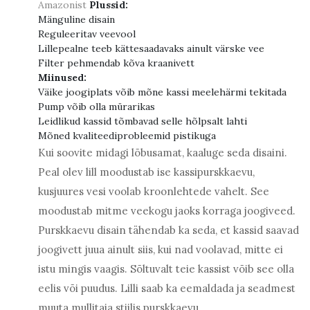
Amazonist
Plussid:
Mänguline disain
Reguleeritav veevool
Lillepealne teeb kättesaadavaks ainult värske vee
Filter pehmendab kõva kraanivett
Miinused:
Väike joogiplats võib mõne kassi meelehärmi tekitada
Pump võib olla mürarikas
Leidlikud kassid tõmbavad selle hõlpsalt lahti
Mõned kvaliteediprobleemid pistikuga
Kui soovite midagi lõbusamat, kaaluge seda disaini.
Peal olev lill moodustab ise kassipurskkaevu,
kusjuures vesi voolab kroonlehtede vahelt. See
moodustab mitme veekogu jaoks korraga joogiveed.
Purskkaevu disain tähendab ka seda, et kassid saavad
joogivett juua ainult siis, kui nad voolavad, mitte ei
istu mingis vaagis. Sõltuvalt teie kassist võib see olla
eelis või puudus. Lilli saab ka eemaldada ja seadmest
muuta mullitaja stiilis purskkaevu.