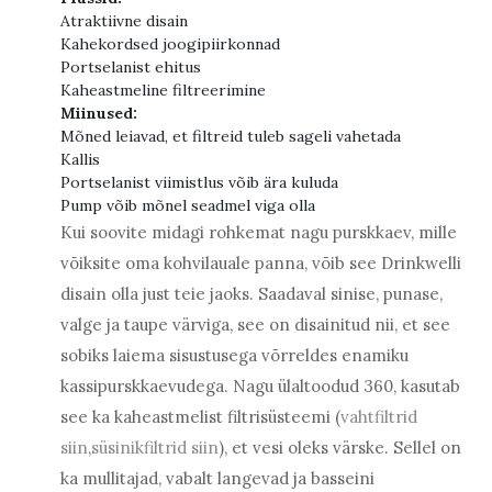
Atraktiivne disain
Kahekordsed joogipiirkonnad
Portselanist ehitus
Kaheastmeline filtreerimine
Miinused:
Mõned leiavad, et filtreid tuleb sageli vahetada
Kallis
Portselanist viimistlus võib ära kuluda
Pump võib mõnel seadmel viga olla
Kui soovite midagi rohkemat nagu purskkaev, mille
võiksite oma kohvilauale panna, võib see Drinkwelli
disain olla just teie jaoks. Saadaval sinise, punase,
valge ja taupe värviga, see on disainitud nii, et see
sobiks laiema sisustusega võrreldes enamiku
kassipurskkaevudega. Nagu ülaltoodud 360, kasutab
see ka kaheastmelist filtrisüsteemi (
vahtfiltrid
siin
,
süsinikfiltrid siin
), et vesi oleks värske. Sellel on
ka mullitajad, vabalt langevad ja basseini