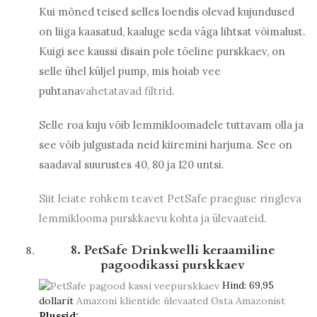
Kui mõned teised selles loendis olevad kujundused
on liiga kaasatud, kaaluge seda väga lihtsat võimalust.
Kuigi see kaussi disain pole tõeline purskkaev, on
selle ühel küljel pump, mis hoiab vee
puhtana
vahetatavad filtrid
.
Selle roa kuju võib lemmikloomadele tuttavam olla ja
see võib julgustada neid kiiremini harjuma. See on
saadaval suurustes 40, 80 ja 120 untsi.
Siit leiate rohkem teavet PetSafe praeguse ringleva
lemmiklooma purskkaevu kohta ja ülevaateid.
8. PetSafe Drinkwelli keraamiline
pagoodikassi purskkaev
Hind:
69,95
dollarit
Amazoni klientide ülevaated
Osta Amazonist
Plussid: