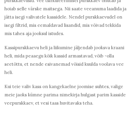
purskkaevusid. Vee tsirkuleerimisel purskkaev õhutab ja
hoiab selle värske maitsega. Nii saate veeanuma laadida ja
jätta isegi valivatele kassidele. Nendel purskkaevudel on
isegi filtrid, mis eemaldavad lisandid, mis võivad tekkida
mis tahes aja jooksul istudes.
Kassipurskkaevu heli ja liikumine jäljendab jooksva kraani
heli, mida peaaegu kõik kassid armastavad, võib -olla
seetõttu, et nende esivanemad võisid kuulda voolava vee
heli.
Kui teie valiv kass on kangekaelne joomise suhtes, valige
meie jaoks kümne parima nimekirja hulgast parim kasside
veepurskkaev, et vesi taas huvitavaks teha.