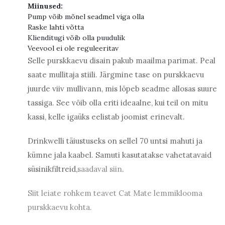
Miinused:
Pump võib mõnel seadmel viga olla
Raske lahti võtta
Klienditugi võib olla puudulik
Veevool ei ole reguleeritav
Selle purskkaevu disain pakub maailma parimat. Peal
saate mullitaja stiili. Järgmine tase on purskkaevu
juurde viiv mullivann, mis lõpeb seadme allosas suure
tassiga. See võib olla eriti ideaalne, kui teil on mitu
kassi, kelle igaüks eelistab joomist erinevalt.
Drinkwelli täiustuseks on sellel 70 untsi mahuti ja
kümne jala kaabel. Samuti kasutatakse vahetatavaid
süsinikfiltreid,
saadaval siin
.
Siit leiate rohkem teavet Cat Mate lemmiklooma
purskkaevu kohta.