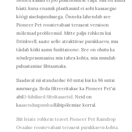
Mõned kassid ei joo plastnõudest välja. Mis on sama
hästi, kuna enamik plastkausid ei sobi kaasaegse
köögi sisekujundusega. Õnneks lahendab see
Pioneer Pet roostevabast terasest versioon
mõlemad probleemid. Mitte palju rohkem kui
Drinkwell, saate selle atraktiivse purskkaevu, mis
täidab kõiki samu funktsioone. See on ohutu ka
nõudepesumasina mis tahes kohta, mis muudab
puhastamise lihtsamaks.
Saadaval nii standardse 60 untsi kui ka 96 untsi
suurusega. Seda filtreeritakse ka Pioneer Pet'si
abil
3-kihilised filtrikassetid
. Neid on
ka
asenduspumbad
läbipõlemise korral.
Siit leiate rohkem teavet Pioneer Pet Raindrop
Ovaalse roostevabast terasest purskkaevu kohta.