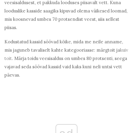
veesisaldusest, et pakkuda looduses piisavalt vett. Kuna
looduslike kasside saagiks kipuvad olema väikesed loomad,
mis koosnevad umbes 70 protsendist veest, siis sellest
piisas.
Kodustatud kassid söövad kõike, mida me neile anname,
mis jaguneb tavaliselt kahte kategooriasse: märgtoit ja
kuiv
toit
. Märja toidu veesisaldus on umbes 80 protsenti, seega
vajavad seda söövad kassid vaid kaks kuni neli untsi vett
päevas.