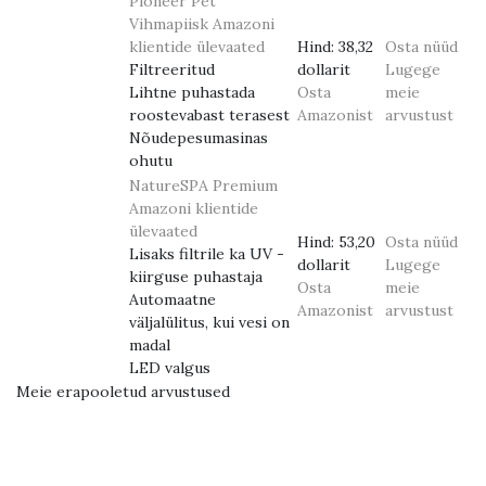
Pioneer Pet
Vihmapiisk
Amazoni
klientide ülevaated
Hind:
38,32
Osta nüüd
Filtreeritud
dollarit
Lugege
Lihtne puhastada
Osta
meie
roostevabast terasest
Amazonist
arvustust
Nõudepesumasinas
ohutu
NatureSPA Premium
Amazoni klientide
ülevaated
Hind:
53,20
Osta nüüd
Lisaks filtrile ka UV -
dollarit
Lugege
kiirguse puhastaja
Osta
meie
Automaatne
Amazonist
arvustust
väljalülitus, kui vesi on
madal
LED valgus
Meie erapooletud arvustused