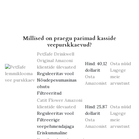
Millised on praegu parimad kasside
veepurskkaevud?
PetSafe Drinkwell
Original
Amazoni
Hind:
40,12
Osta nüüd
klientide ülevaated
dollarit
Lugege
Reguleeritav vool
Osta
meie
Nõudepesumasinas
Amazonist
arvustust
ohutu
Filtreeritud
Catit Flower
Amazoni
klientide ülevaated
Hind:
25,87
Osta nüüd
Reguleeritav vool
dollarit
Lugege
Filtreerige
Osta
meie
veepehmendajaga
Amazonist
arvustust
Eriskummaline