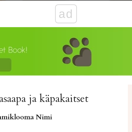
ad
saapa ja käpakaitset
mmiklooma Nimi