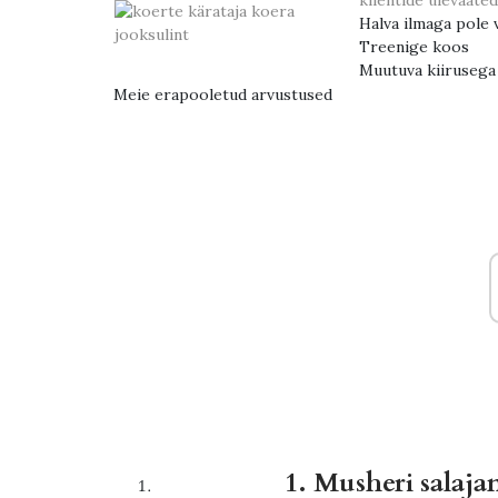
klientide ülevaated
Halva ilmaga pole 
Treenige koos
Muutuva kiirusega 
Meie erapooletud arvustused
1. Musheri salaja