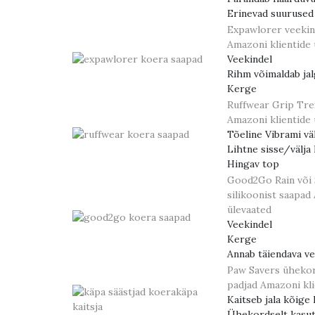
Erinevad suurused 
Expawlorer veekin
Amazoni klientide 
Veekindel
Rihm võimaldab jal
Kerge
Ruffwear Grip Tre
Amazoni klientide 
Tõeline Vibrami väl
Lihtne sisse/välja 
Hingav top
Good2Go Rain või 
silikoonist saapad
ülevaated
Veekindel
Kerge
Annab täiendava v
Paw Savers üheko
padjad
Amazoni kli
Kaitseb jala kõige
Ühekordselt kasut