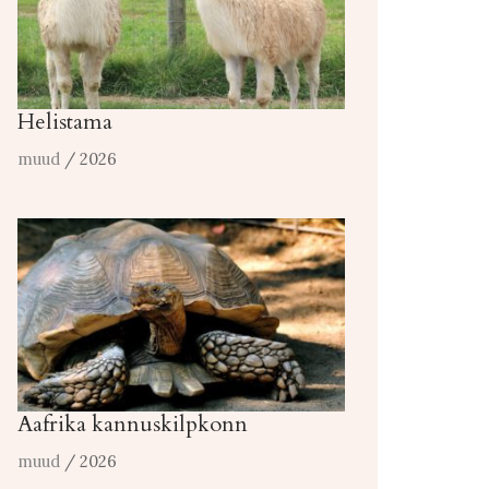
Helistama
muud
/ 2026
Aafrika kannuskilpkonn
muud
/ 2026