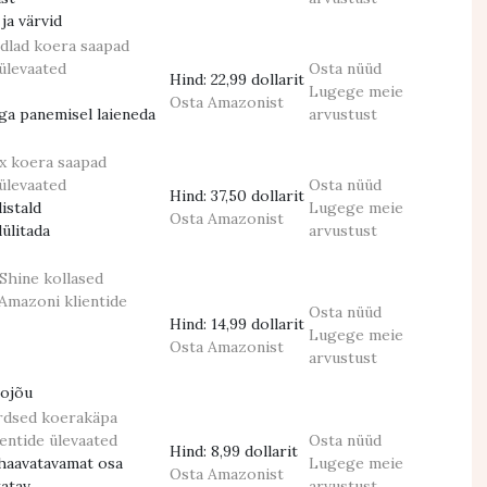
ja värvid
dlad koera saapad
ülevaated
Osta nüüd
Hind:
22,99 dollarit
Lugege meie
Osta Amazonist
ga panemisel laieneda
arvustust
x koera saapad
ülevaated
Osta nüüd
Hind:
37,50 dollarit
istald
Lugege meie
Osta Amazonist
lülitada
arvustust
Shine kollased
Amazoni klientide
Osta nüüd
Hind:
14,99 dollarit
Lugege meie
Osta Amazonist
arvustust
eojõu
rdsed koerakäpa
entide ülevaated
Osta nüüd
Hind:
8,99 dollarit
 haavatavamat osa
Lugege meie
Osta Amazonist
atav
arvustust