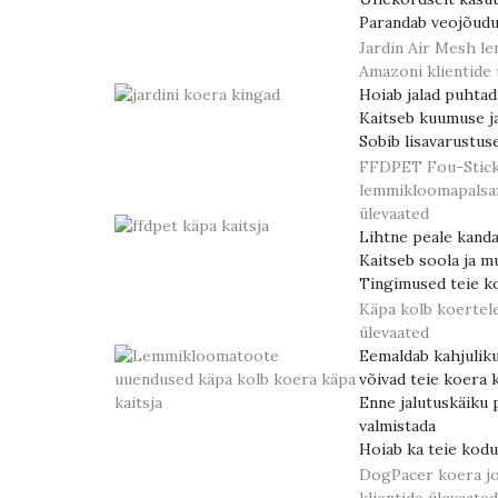
Parandab veojõud
Jardin Air Mesh l
Amazoni klientide 
Hoiab jalad puhtad
Kaitseb kuumuse ja
Sobib lisavarustus
FFDPET Fou-Stick
lemmikloomapals
ülevaated
Lihtne peale kand
Kaitseb soola ja m
Tingimused teie k
Käpa kolb koertel
ülevaated
Eemaldab kahjuliku
võivad teie koera 
Enne jalutuskäiku 
valmistada
Hoiab ka teie kod
DogPacer koera jo