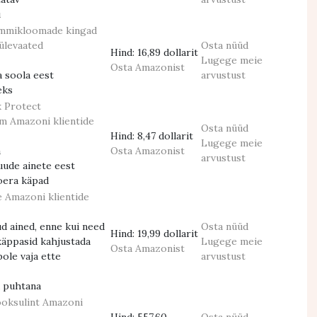
u
emmikloomade kingad
ülevaated
Osta nüüd
Hind:
16,89 dollarit
Lugege meie
Osta Amazonist
 soola eest
arvustust
eks
 Protect
am
Amazoni klientide
Osta nüüd
Hind:
8,47 dollarit
Lugege meie
a
Osta Amazonist
arvustust
uude ainete eest
oera käpad
e
Amazoni klientide
d ained, enne kui need
Osta nüüd
Hind:
19,99 dollarit
käppasid kahjustada
Lugege meie
Osta Amazonist
pole vaja ette
arvustust
u puhtana
oksulint
Amazoni