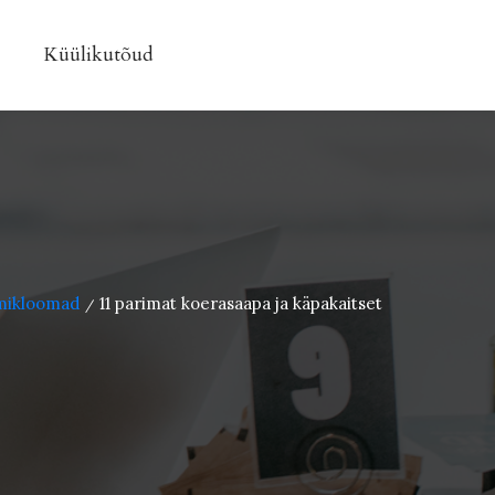
Küülikutõud
ikloomad
11 parimat koerasaapa ja käpakaitset
/