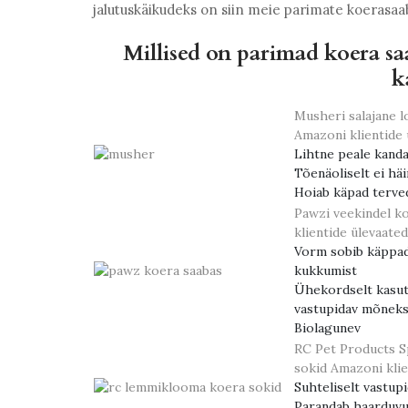
jalutuskäikudeks on siin meie parimate koerasaab
Millised on parimad koera s
k
Musheri salajane 
Amazoni klientide 
Lihtne peale kand
Tõenäoliselt ei häi
Hoiab käpad terve
Pawzi veekindel ko
klientide ülevaated
Vorm sobib käppade
kukkumist
Ühekordselt kasuta
vastupidav mõneks
Biolagunev
RC Pet Products 
sokid
Amazoni klie
Suhteliselt vastup
Parandab haarduvu