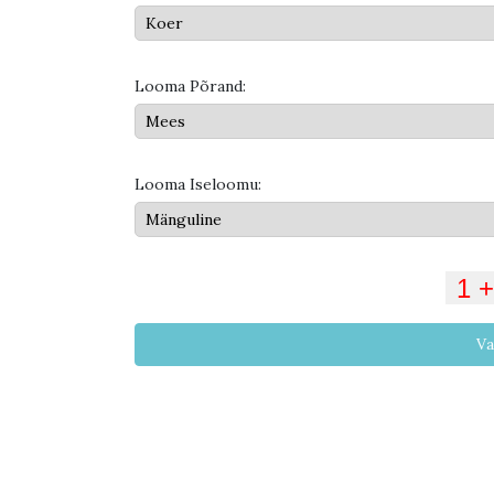
Looma Põrand:
Looma Iseloomu:
Va