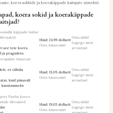
aste, koera sokkide ja koerakäppade kaitsjate nimekiri.
aapad, koera sokid ja koerakäppade
aitsjad?
loomulik käppade kaitse
ülevaated
Osta nüüd
Hind:
24,99 dollarit
a
Lugege meie
Osta Amazonist
ri see teie koera
arvustust
d ja pragudeta
erajalats
Amazoni
le, et vältida
Osta nüüd
Hind:
15,05 dollarit
Lugege meie
Osta Amazonist
tav, kuid piisavalt
arvustust
 kasutamiseks
Sport Pawks koera
ntide ülevaated
Osta nüüd
Hind:
19,03 dollarit
idav
Lugege meie
Osta Amazonist
st
arvustust