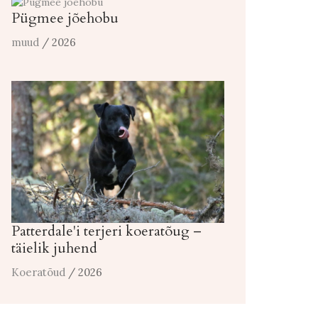
Pügmee jõehobu
muud
/ 2026
Patterdale'i terjeri koeratõug –
täielik juhend
Koeratõud
/ 2026