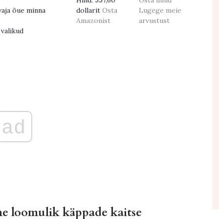
Hind:
557,60
Osta nüüd
vaja õue minna
dollarit
Osta
Lugege meie
Amazonist
arvustust
valikud
ad
ne loomulik käppade kaitse