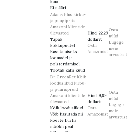
kuud
Ei määri
Adams Plus kirbu-
ja puugiprits
Amazoni klientide
Osta
ülevaated
Hind:
22,29
nüüd
Tapab
dollarit
Lugege
kokkupuutel
Osta
meie
Kasutamiseks
Amazonist
arvustust
loomadel ja
polsterdamisel
Töötab kaks kuud
Dr GreenPet Kõik
looduslikud kirbu-
ja puurispreid
Osta
Amazoni klientide
Hind:
9,99
nüüd
ülevaated
dollarit
Lugege
Kõik looduslikud
Osta
meie
Võib kasutada nii
Amazonist
arvustust
koerte kui ka
mööbli peal