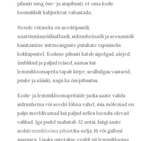
pihusti ning õue- ja aiapihusti, et oma kodu
loomulikult kahjuritest vabastada.
Nende võtmeks on seedripuuõli,
naatriumlaurüülsulfaadi, sidrunheinaõli ja seesamiõli
kasutamine mitmesuguste putukate tapmiseks
kokkupuutel. Kodune pihusti katab sipelgad, särjed,
ämblikud ja paljud teised, samas kui
lemmikloomaprits tapab kirpe, sealhulgas vastseid,
puuke ja sääski, nagu ka õuepihustus.
Kodu- ja lemmikloomapritside jaoks saate valida
sidrunheina või seedri lõhna vahel, mis mõlemad on
palju meeldivamad kui paljud selles loendis olevad
valikud. Iga pudel mahutab 32 untsi, kuigi saate
seda
lemmiklooma pihusti
ka nelja, 16 või galloni
suuruses. Lisaks ostetakse eraldi nii lemmiklooma