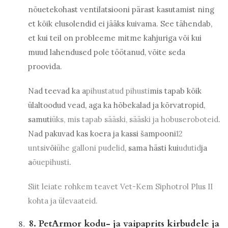
nõuetekohast ventilatsiooni pärast kasutamist ning
et kõik elusolendid ei jääks kuivama. See tähendab,
et kui teil on probleeme mitme kahjuriga või kui
muud lahendused pole töötanud, võite seda
proovida.
Nad teevad ka a
pihustatud pihusti
mis tapab kõik
ülaltoodud vead, aga ka hõbekalad ja kõrvatropid,
samuti
üks, mis tapab sääski, sääski ja hobuseroboteid
.
Nad pakuvad kas koera ja kassi šampooni
12
untsi
või
ühe galloni pudelid
, sama hästi kui
udutid
ja
a
õuepihusti
.
Siit leiate rohkem teavet Vet-Kem Siphotrol Plus II
kohta ja ülevaateid.
8. PetArmor kodu- ja vaipaprits kirbudele ja