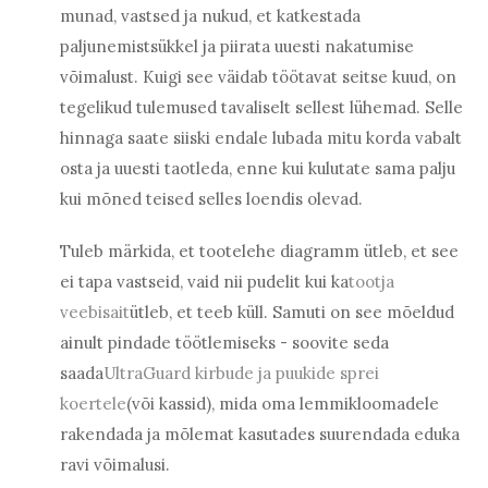
munad, vastsed ja nukud, et katkestada
paljunemistsükkel ja piirata uuesti nakatumise
võimalust. Kuigi see väidab töötavat seitse kuud, on
tegelikud tulemused tavaliselt sellest lühemad. Selle
hinnaga saate siiski endale lubada mitu korda vabalt
osta ja uuesti taotleda, enne kui kulutate sama palju
kui mõned teised selles loendis olevad.
Tuleb märkida, et tootelehe diagramm ütleb, et see
ei tapa vastseid, vaid nii pudelit kui ka
tootja
veebisait
ütleb, et teeb küll. Samuti on see mõeldud
ainult pindade töötlemiseks - soovite seda
saada
UltraGuard kirbude ja puukide sprei
koertele
(või kassid), mida oma lemmikloomadele
rakendada ja mõlemat kasutades suurendada eduka
ravi võimalusi.