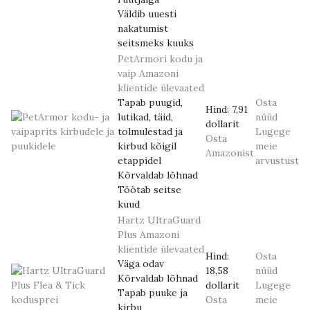
Väldib uuesti
nakatumist
seitsmeks kuuks
PetArmori kodu ja
vaip
Amazoni
klientide ülevaated
Tapab puugid,
Osta
Hind:
7,91
lutikad, täid,
nüüd
dollarit
tolmulestad ja
Lugege
Osta
kirbud kõigil
meie
Amazonist
etappidel
arvustust
Kõrvaldab lõhnad
Töötab seitse
kuud
Hartz UltraGuard
Plus
Amazoni
klientide ülevaated
Hind:
Osta
Väga odav
18,58
nüüd
Kõrvaldab lõhnad
dollarit
Lugege
Tapab puuke ja
Osta
meie
kirbu