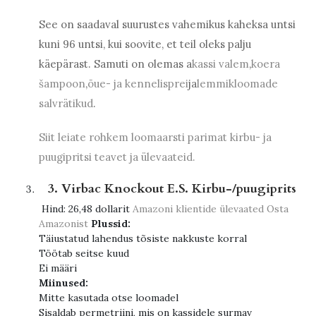
See on saadaval suurustes vahemikus kaheksa untsi
kuni 96 untsi, kui soovite, et teil oleks palju
käepärast. Samuti on olemas a
kassi valem
,
koera
šampoon
,
õue- ja kennelisprei
ja
lemmikloomade
salvrätikud
.
Siit leiate rohkem loomaarsti parimat kirbu- ja
puugipritsi teavet ja ülevaateid.
3. Virbac Knockout E.S. Kirbu-/puugiprits
Hind:
26,48 dollarit
Amazoni klientide ülevaated
Osta
Amazonist
Plussid:
Täiustatud lahendus tõsiste nakkuste korral
Töötab seitse kuud
Ei määri
Miinused:
Mitte kasutada otse loomadel
Sisaldab permetriini, mis on kassidele surmav