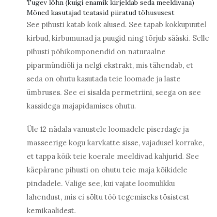
Tugev lõhn (kuigi enamik kirjeldab seda meeldivana)
Mõned kasutajad teatasid piiratud tõhususest
See pihusti katab kõik alused. See tapab kokkupuutel
kirbud, kirbumunad ja puugid ning tõrjub sääski. Selle
pihusti põhikomponendid on naturaalne
piparmündiõli ja nelgi ekstrakt, mis tähendab, et
seda on ohutu kasutada teie loomade ja laste
ümbruses. See ei sisalda permetriini, seega on see
kassidega majapidamises ohutu.
Üle 12 nädala vanustele loomadele piserdage ja
masseerige kogu karvkatte sisse, vajadusel korrake,
et tappa kõik teie koerale meeldivad kahjurid. See
käepärane pihusti on ohutu teie maja kõikidele
pindadele. Valige see, kui vajate loomulikku
lahendust, mis ei sõltu töö tegemiseks tõsistest
kemikaalidest.