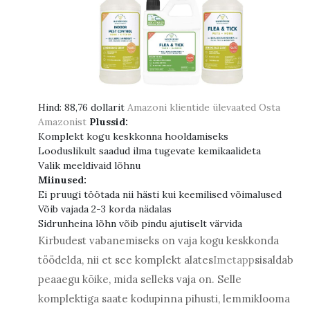
Hind:
88,76 dollarit
Amazoni klientide ülevaated
Osta
Amazonist
Plussid:
Komplekt kogu keskkonna hooldamiseks
Looduslikult saadud ilma tugevate kemikaalideta
Valik meeldivaid lõhnu
Miinused:
Ei pruugi töötada nii hästi kui keemilised võimalused
Võib vajada 2-3 korda nädalas
Sidrunheina lõhn võib pindu ajutiselt värvida
Kirbudest vabanemiseks on vaja kogu keskkonda
töödelda, nii et see komplekt alates
Imetapp
sisaldab
peaaegu kõike, mida selleks vaja on. Selle
komplektiga saate kodupinna pihusti, lemmiklooma