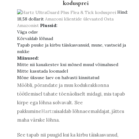
kodusprei
Hind:
18,58 dollarit
Amazoni klientide ülevaated
Osta
Amazonist
Plussid:
Väga odav
Kõrvaldab lõhnad
Tapab puuke ja kirbu täiskasvanuid, mune, vastseid ja
nukke
Miinused:
Mitte nii kauakestev kui mõned muud võimalused
Mitte kasutada loomadel
Mõne üksuse laev on halvasti kinnitatud
Mööbli, põrandate ja muu kodukeskkonna
töötlemisel tahate tõenäoliselt midagi, mis tapab
kirpe ega lõhna solvavalt. See
pakkumine
Hartz
sisaldab lõhnaeemaldajat, jättes
maha värske lõhna.
See tapab nii puugid kui ka kirbu täiskasvanud,