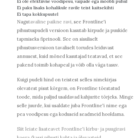
Ei ole efektiivne voodipesu, vaipade ega mööbli puhul
Ei paku lisaks kohalikule ravile teist kaitsekihti
Ei tapa kokkupuutel
Nagu
tavaline paikne ravi
, see Frontline'i
pihustuspudeli versioon kasutab kirpude ja puukide
tapmiseks fiprinooli. See on sisuliselt
pihustusversioon tavaliselt torudes leiduvast
annusest, kuid mõned kasutajad teatavad, et see
pakend toimib kohapeal ja võib olla väga tasuv.
Kuigi pudeli hind on teistest selles nimekirjas
olevatest pisut kõrgem, on Frontline tõestatud
toode, mida paljud usaldavad kahjurite tõrjeks. Minge
selle juurde, kui usaldate juba Frontline'i nime ega
pea voodipesu ega koduseid seadmeid hooldama.
Siit leiate lisateavet Frontline'i kirbu- ja puugiravi
koera/kassi pihusti kohta ja ülevaateid.