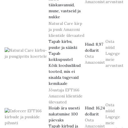
Amazonist
arvustust
täiskasvanuid,
mune, vastseid ja
nukke
Natural Care kirp
ja puuk
Amazoni
klientide ülevaated
Tapab kirbu,
Osta
Hind:
8,97
puuke ja sääski
nüüd
dollarit
Tapab
Lugege
Osta
kokkupuutel
meie
Amazonist
Kõik looduslikud
arvustust
tooted, mis ei
sisalda tugevaid
kemikaale
Jõustaja EFT166
Amazoni klientide
ülevaated
Osta
Hoiab ära uuesti
Hind:
16,24
nüüd
nakatumise 100
dollarit
Lugege
päevaks
Osta
meie
Tapab kirbud ja
Amazonist