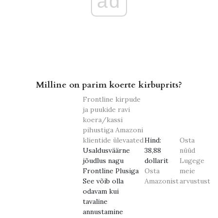
ad
Milline on parim koerte kirbuprits?
Frontline kirpude
ja puukide ravi
koera/kassi
pihustiga
Amazoni
klientide ülevaated
Hind:
Osta
Usaldusväärne
38,88
nüüd
jõudlus nagu
dollarit
Lugege
Frontline Plusiga
Osta
meie
See võib olla
Amazonist
arvustust
odavam kui
tavaline
annustamine