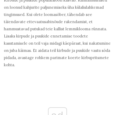
Kirbude ja puukide populatsioon kasvab. Kliimamuutused
on loonud kahjurite paljunemiseks üha külalislahkemad
tingimused. Kui olete loomasõber, tähendab see
täiendavate ettevaatusabinõude rakendamist, et
hammustavad putukad teie kallist lemmiklooma rünnata.
Lisaks kirpude ja puukide ennetamise toodete
kasutamisele on teil vaja midagi käepärast, kui nakatumine
on juba käimas. Et aidata teil kirbude ja puukide vastu sõda
pidada, avastage rohkem parimate koerte kirbupritsmete
kohta.