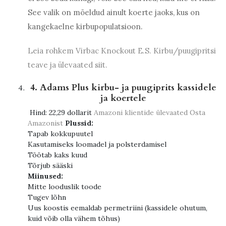
See valik on mõeldud ainult koerte jaoks, kus on
kangekaelne kirbupopulatsioon.
Leia rohkem Virbac Knockout E.S. Kirbu/puugipritsi
teave ja ülevaated siit.
4. Adams Plus kirbu- ja puugiprits kassidele
ja koertele
Hind:
22,29 dollarit
Amazoni klientide ülevaated
Osta
Amazonist
Plussid:
Tapab kokkupuutel
Kasutamiseks loomadel ja polsterdamisel
Töötab kaks kuud
Tõrjub sääski
Miinused:
Mitte looduslik toode
Tugev lõhn
Uus koostis eemaldab permetriini (kassidele ohutum,
kuid võib olla vähem tõhus)