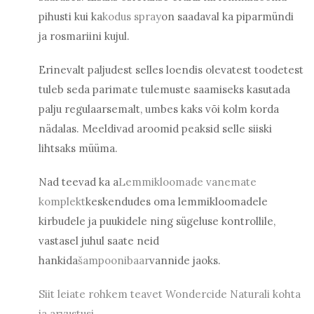
pihusti kui ka
kodus spray
on saadaval ka piparmündi
ja rosmariini kujul.
Erinevalt paljudest selles loendis olevatest toodetest
tuleb seda parimate tulemuste saamiseks kasutada
palju regulaarsemalt, umbes kaks või kolm korda
nädalas. Meeldivad aroomid peaksid selle siiski
lihtsaks müüma.
Nad teevad ka a
Lemmikloomade vanemate
komplekt
keskendudes oma lemmikloomadele
kirbudele ja puukidele ning sügeluse kontrollile,
vastasel juhul saate neid
hankida
šampoonibaar
vannide jaoks.
Siit leiate rohkem teavet Wondercide Naturali kohta
ja arvustusi.