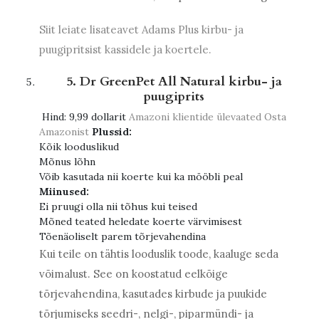
Siit leiate lisateavet Adams Plus kirbu- ja
puugipritsist kassidele ja koertele.
5. Dr GreenPet All Natural kirbu- ja
puugiprits
Hind:
9,99 dollarit
Amazoni klientide ülevaated
Osta
Amazonist
Plussid:
Kõik looduslikud
Mõnus lõhn
Võib kasutada nii koerte kui ka mööbli peal
Miinused:
Ei pruugi olla nii tõhus kui teised
Mõned teated heledate koerte värvimisest
Tõenäoliselt parem tõrjevahendina
Kui teile on tähtis looduslik toode, kaaluge seda
võimalust. See on koostatud eelkõige
tõrjevahendina, kasutades kirbude ja puukide
tõrjumiseks seedri-, nelgi-, piparmündi- ja