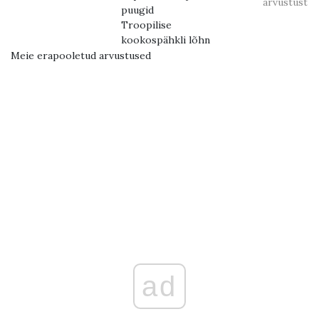
arvustust
puugid
Troopilise
kookospähkli lõhn
Meie erapooletud arvustused
ad