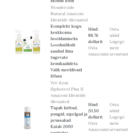
Mõnus lõhn
Wondercide
Natural
Amazoni
klientide ülevaated
Komplekt kogu
Hind:
Osta
keskkonna
88,76
nüüd
hooldamiseks
dollarit
Lugege
Looduslikult
Osta
meie
saadud ilma
Amazonist
arvustust
tugevate
kemikaalideta
Valik meeldivaid
lõhnu
Vet-Kem
Siphotrol Plus II
Amazoni klientide
ülevaated
Hind:
Osta
Tapab kirbud,
20,50
nüüd
puugid, sipelgad ja
dollarit
Lugege
prussakad
Osta
meie
Katab 2000
Amazonist
arvustust
ruutjalga