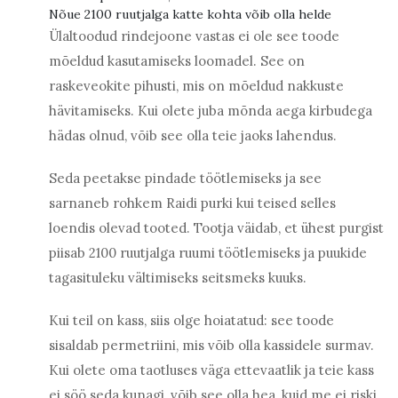
Nõue 2100 ruutjalga katte kohta võib olla helde
Ülaltoodud rindejoone vastas ei ole see toode
mõeldud kasutamiseks loomadel. See on
raskeveokite pihusti, mis on mõeldud nakkuste
hävitamiseks. Kui olete juba mõnda aega kirbudega
hädas olnud, võib see olla teie jaoks lahendus.
Seda peetakse pindade töötlemiseks ja see
sarnaneb rohkem Raidi purki kui teised selles
loendis olevad tooted. Tootja väidab, et ühest purgist
piisab 2100 ruutjalga ruumi töötlemiseks ja puukide
tagasituleku vältimiseks seitsmeks kuuks.
Kui teil on kass, siis olge hoiatatud: see toode
sisaldab permetriini, mis võib olla kassidele surmav.
Kui olete oma taotluses väga ettevaatlik ja teie kass
ei söö seda kunagi, võib see olla hea, kuid me ei riski.