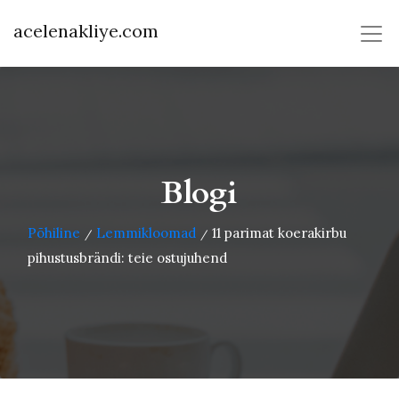
acelenakliye.com
Blogi
Põhiline
Lemmikloomad
11 parimat koerakirbu
/
/
pihustusbrändi: teie ostujuhend