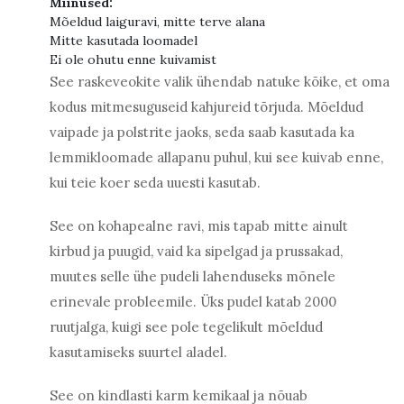
Miinused:
Mõeldud laiguravi, mitte terve alana
Mitte kasutada loomadel
Ei ole ohutu enne kuivamist
See raskeveokite valik ühendab natuke kõike, et oma
kodus mitmesuguseid kahjureid tõrjuda. Mõeldud
vaipade ja polstrite jaoks, seda saab kasutada ka
lemmikloomade allapanu puhul, kui see kuivab enne,
kui teie koer seda uuesti kasutab.
See on kohapealne ravi, mis tapab mitte ainult
kirbud ja puugid, vaid ka sipelgad ja prussakad,
muutes selle ühe pudeli lahenduseks mõnele
erinevale probleemile. Üks pudel katab 2000
ruutjalga, kuigi see pole tegelikult mõeldud
kasutamiseks suurtel aladel.
See on kindlasti karm kemikaal ja nõuab