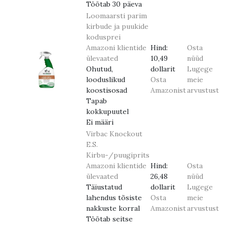
Töötab 30 päeva
Loomaarsti parim
kirbude ja puukide
kodusprei
Amazoni klientide
Hind:
Osta
ülevaated
10,49
nüüd
Ohutud,
dollarit
Lugege
looduslikud
Osta
meie
koostisosad
Amazonist
arvustust
Tapab
kokkupuutel
Ei määri
Virbac Knockout
E.S.
Kirbu-/puugiprits
Amazoni klientide
Hind:
Osta
ülevaated
26,48
nüüd
Täiustatud
dollarit
Lugege
lahendus tõsiste
Osta
meie
nakkuste korral
Amazonist
arvustust
Töötab seitse