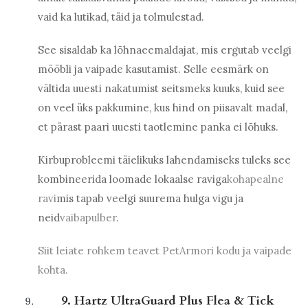
vaid ka lutikad, täid ja tolmulestad.
See sisaldab ka lõhnaeemaldajat, mis ergutab veelgi
mööbli ja vaipade kasutamist. Selle eesmärk on
vältida uuesti nakatumist seitsmeks kuuks, kuid see
on veel üks pakkumine, kus hind on piisavalt madal,
et pärast paari uuesti taotlemine panka ei lõhuks.
Kirbuprobleemi täielikuks lahendamiseks tuleks see
kombineerida loomade lokaalse raviga
kohapealne
ravi
mis tapab veelgi suurema hulga vigu ja
neid
vaibapulber
.
Siit leiate rohkem teavet PetArmori kodu ja vaipade
kohta.
9. Hartz UltraGuard Plus Flea & Tick