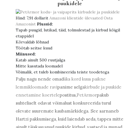
puukidele
Hind:
7,91 dollarit
Amazoni klientide ülevaated
Osta
Amazonist
Plussid:
Tapab puugid, lutikad, täid, tolmulestad ja kirbud kõigil
etappidel
Kõrvaldab lõhnad
Töötab seitse kuud
Miinused:
Katab ainult 500 ruutjalga
Mitte kasutada loomadel
Võimalik, et tuleb kombineerida teiste toodetega
Palju nagu nende omad
üks kord kuus paikne
lemmikloomade ravi
panime selga
kirbude ja puukide
ennetamine koertele
postitus,
PetArmor
pakub
suhteliselt odavat võimalust konkureerida turul
olevate suuremate kaubamärkidega. See sarnaneb
Hartzi pakkumisega, kuid laiendab seda, tappes mitte
ainult täiskasvanud puukide kirbud, vastsed ja munad,