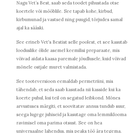
Nagu Vet’s Best, saab seda toodet pihustada otse
koertele või mööblile. See tapab kohe, kirbud,
kirbumunad ja vastsed ning puugid, tõrjudes samal
ajal ka sääski.
See erineb Vet's Bestist selle poolest, et see kasutab
looduslike õlide asemel keemilisi preparaate, mis
võivad aidata kaasa paremale jõudlusele, kuid võivad
mõnele ostjale muret valmistada.
See tooteversioon eemaldab permetriini, mis
tähendab, et seda saab kasutada nii kasside kui ka
koerte puhul, kui teil on segatud leibkond. Mõnes
arvustuses märgiti, et soovitatav annus tundub suur,
seega lugege juhiseid ja kasutage oma lemmiklooma
ravimisel oma parima otsust. See on hea
universaalne lahendus, mis peaks töö ära tegema.