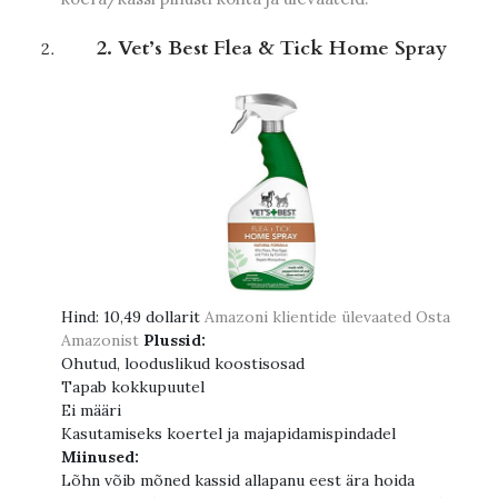
2. Vet’s Best Flea & Tick Home Spray
Hind:
10,49 dollarit
Amazoni klientide ülevaated
Osta
Amazonist
Plussid:
Ohutud, looduslikud koostisosad
Tapab kokkupuutel
Ei määri
Kasutamiseks koertel ja majapidamispindadel
Miinused:
Lõhn võib mõned kassid allapanu eest ära hoida