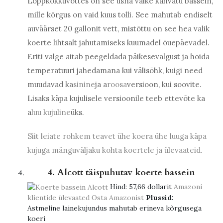
Lõppkokkuvõttes on see üsna väike kahvatu bassein,
mille kõrgus on vaid kuus tolli. See mahutab endiselt
auväärset 20 gallonit vett, mistõttu on see hea valik
koerte lihtsalt jahutamiseks kuumadel õuepäevadel.
Eriti valge aitab peegeldada päikesevalgust ja hoida
temperatuuri jahedamana kui välisõhk, kuigi need
muudavad ka
sinine
ja a
roosa
versioon, kui soovite.
Lisaks käpa kujulisele versioonile teeb ettevõte ka
a
luu kujuline
üks.
Siit leiate rohkem teavet ühe koera ühe luuga käpa
kujuga mänguväljaku kohta koertele ja ülevaateid.
4. Alcott täispuhutav koerte bassein
Hind:
57,66 dollarit
Amazoni
klientide ülevaated
Osta Amazonist
Plussid:
Astmeline lainekujundus mahutab erineva kõrgusega
koeri