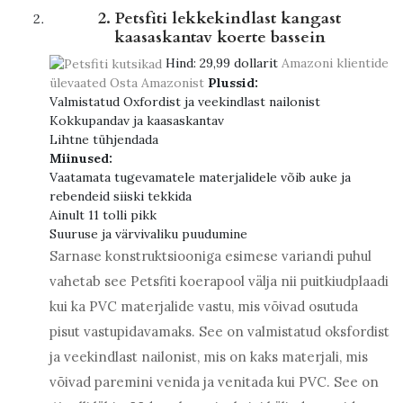
2. Petsfiti lekkekindlast kangast
kaasaskantav koerte bassein
Hind:
29,99 dollarit
Amazoni klientide
ülevaated
Osta Amazonist
Plussid:
Valmistatud Oxfordist ja veekindlast nailonist
Kokkupandav ja kaasaskantav
Lihtne tühjendada
Miinused:
Vaatamata tugevamatele materjalidele võib auke ja
rebendeid siiski tekkida
Ainult 11 tolli pikk
Suuruse ja värvivaliku puudumine
Sarnase konstruktsiooniga esimese variandi puhul
vahetab see Petsfiti koerapool välja nii puitkiudplaadi
kui ka PVC materjalide vastu, mis võivad osutuda
pisut vastupidavamaks. See on valmistatud oksfordist
ja veekindlast nailonist, mis on kaks materjali, mis
võivad paremini venida ja venitada kui PVC. See on