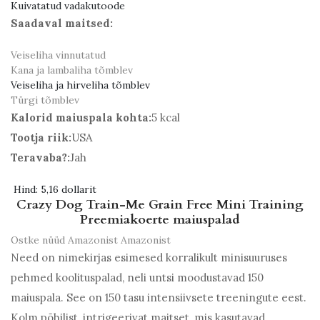
Kuivatatud vadakutoode
Saadaval maitsed:
Veiseliha vinnutatud
Kana ja lambaliha tõmblev
Veiseliha ja hirveliha tõmblev
Türgi tõmblev
Kalorid maiuspala kohta:
5 kcal
Tootja riik:
USA
Teravaba?:
Jah
Hind:
5,16 dollarit
Crazy Dog Train-Me Grain Free Mini Training
Preemiakoerte maiuspalad
Ostke nüüd Amazonist
Amazonist
Need on nimekirjas esimesed korralikult minisuuruses
pehmed koolituspalad, neli untsi moodustavad 150
maiuspala. See on 150 tasu intensiivsete treeningute eest.
Kolm põhilist, intrigeerivat maitset, mis kasutavad