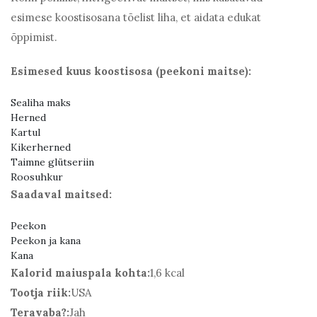
esimese koostisosana tõelist liha, et aidata edukat
õppimist.
Esimesed kuus koostisosa (peekoni maitse):
Sealiha maks
Herned
Kartul
Kikerherned
Taimne glütseriin
Roosuhkur
Saadaval maitsed:
Peekon
Peekon ja kana
Kana
Kalorid maiuspala kohta:
1,6 kcal
Tootja riik:
USA
Teravaba?:
Jah