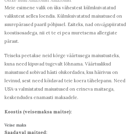
Ostke nüüd Amazonist
Amazonist
Meie esimene valik on üks vähestest külmkuivatatud
valikutest selles loendis. Külmkuivatatud maiustused on
suurepärased paaril põhjusel. Esiteks, nad on
väga
piiratud
koostisosadega, nii et te ei pea muretsema allergiate
pärast.
Teiseks peetakse neid kõrge väärtusega maiustusteks,
kuna need kipuvad tugevalt lõhnama. Väärtuslikud
maiustused sobivad hästi olukordades, kus häirivus on
levinud, sest need köidavad teie koera tähelepanu. Need
USA-s valmistatud maiustused on erineva maitsega,
keskendudes enamasti maksadele.
Koostis (veisemaksa maitse):
Veise maks
Saadaval maitsed: