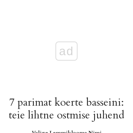
ad
7 parimat koerte basseini:
teie lihtne ostmise juhend
Valige Lemmiklooma Nimi