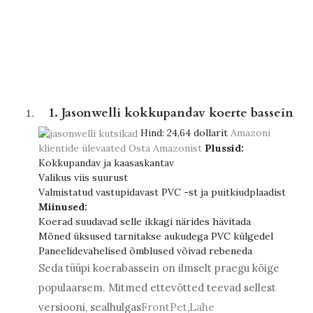
1. Jasonwelli kokkupandav koerte bassein
Hind:
24,64 dollarit
Amazoni
klientide ülevaated
Osta Amazonist
Plussid:
Kokkupandav ja kaasaskantav
Valikus viis suurust
Valmistatud vastupidavast PVC -st ja puitkiudplaadist
Miinused:
Koerad suudavad selle ikkagi närides hävitada
Mõned üksused tarnitakse aukudega PVC külgedel
Paneelidevahelised õmblused võivad rebeneda
Seda tüüpi koerabassein on ilmselt praegu kõige
populaarsem. Mitmed ettevõtted teevad sellest
versiooni, sealhulgas
FrontPet
,
Lahe