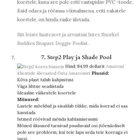
koertele, kuna see pole eriti vastupidav PVC -toode.
Kuid odava ja rõõmsa võimalusena, eriti eakatele
koertele, on hinda raske ületada.
Siit leiate lisateavet ja arvustusi Intex Snorkel
Buddies Snapset Doggie Poolist.
7. Step2 Play ja Shade Pool
Hind:
84,99 dollarit
Amazoni
klientide ülevaated
Osta Amazonist
Plussid:
Kõva plast talub kahjustusi
Väga lihtne seadistada
Ideaalne väikestele koertele
Miinused:
Lastele mõeldud ja sisaldab tükke, mida koerad ei saa
kasutada
Istmed röövivad mõnda kahlamisruumi
Mõned üksused tarnivad puuduvaid osi (tõenäoliselt
pole see probleem, kui teie laps seda teie koeraga ei
jaga)