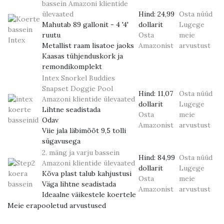
bassein
Amazoni klientide
ülevaated
Hind:
24,99
Osta nüüd
Mahutab 89 gallonit - 4 '4'
dollarit
Lugege
ruutu
Osta
meie
Metallist raam lisatoe jaoks
Amazonist
arvustust
Kaasas tühjenduskork ja
remondikomplekt
Intex Snorkel Buddies
Snapset Doggie Pool
Hind:
11,07
Osta nüüd
Amazoni klientide ülevaated
dollarit
Lugege
Lihtne seadistada
Osta
meie
Odav
Amazonist
arvustust
Viie jala läbimõõt 9,5 tolli
sügavusega
2. mäng ja varju bassein
Hind:
84,99
Osta nüüd
Amazoni klientide ülevaated
dollarit
Lugege
Kõva plast talub kahjustusi
Osta
meie
Väga lihtne seadistada
Amazonist
arvustust
Ideaalne väikestele koertele
Meie erapooletud arvustused