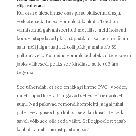
välja vahetada
Kui otsite ülesehituse osas pisut olulisemaid asju,
võiksite seda Intexi võimalust kaaluda. Toed on
valmistatud galvaniseeritud metallist, neid hoiavad
koos vastupidavad plastist pistikud. Bassein on üsna
suur, neli jalga ruutja 12 tolli pikk ja mahutab 89
gallonit vett. Kui muud võimalused oleksid teie koera
jaoks väikesed, peaks see kindlasti selle töö ära
tegema.
See tähendab, et see on ikkagi lihtne PVC -vooder,
nii et ropud koerad torgavad sellesse tõenäoliselt
augu. Nad pakuvad remondikomplekti ja igal juhul
pole see alguses liiga kallis. Isegi kui kasutate seda
suvel, võib see olla seda väärt. Sellegipoolest tasub
kaaluda ainult suurust ja stabiilsust.