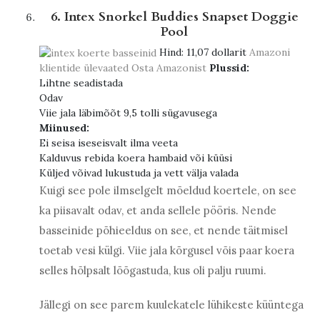
6. Intex Snorkel Buddies Snapset Doggie
Pool
Hind:
11,07 dollarit
Amazoni
klientide ülevaated
Osta Amazonist
Plussid:
Lihtne seadistada
Odav
Viie jala läbimõõt 9,5 tolli sügavusega
Miinused:
Ei seisa iseseisvalt ilma veeta
Kalduvus rebida koera hambaid või küüsi
Küljed võivad lukustuda ja vett välja valada
Kuigi see pole ilmselgelt mõeldud koertele, on see
ka piisavalt odav, et anda sellele pööris. Nende
basseinide põhieeldus on see, et nende täitmisel
toetab vesi külgi. Viie jala kõrgusel võis paar koera
selles hõlpsalt lõõgastuda, kus oli palju ruumi.
Jällegi on see parem kuulekatele lühikeste küüntega