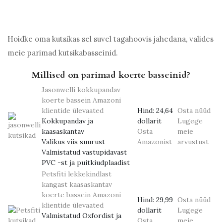
Hoidke oma kutsikas sel suvel tagahoovis jahedana, valides
meie parimad kutsikabasseinid.
Millised on parimad koerte basseinid?
Jasonwelli kokkupandav
koerte bassein
Amazoni
klientide ülevaated
Hind:
24,64
Osta nüüd
Kokkupandav ja
dollarit
Lugege
kaasaskantav
Osta
meie
Valikus viis suurust
Amazonist
arvustust
Valmistatud vastupidavast
PVC -st ja puitkiudplaadist
Petsfiti lekkekindlast
kangast kaasaskantav
koerte bassein
Amazoni
Hind:
29,99
Osta nüüd
klientide ülevaated
dollarit
Lugege
Valmistatud Oxfordist ja
Osta
meie