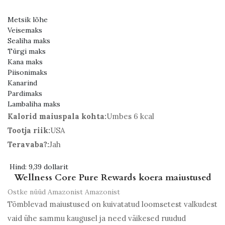
Metsik lõhe
Veisemaks
Sealiha maks
Türgi maks
Kana maks
Piisonimaks
Kanarind
Pardimaks
Lambaliha maks
Kalorid maiuspala kohta:
Umbes 6 kcal
Tootja riik:
USA
Teravaba?:
Jah
Hind:
9,39 dollarit
Wellness Core Pure Rewards koera maiustused
Ostke nüüd Amazonist
Amazonist
Tõmblevad maiustused on kuivatatud loomsetest valkudest
vaid ühe sammu kaugusel ja need väikesed ruudud