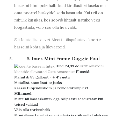
basseini hind pole halb, kuid kindlasti ei laseks ma
oma noortel huskyidel seda kasutada. Kui teil on
rahulik kutsikas, kes soovib lihtsalt natuke vees
lõõgastuda, võib see olla hea valik.
Siit leiate lisateavet Alcotti täispuhutava koerte
basseini kohta ja ülevaateid.
5. Intex Mini Frame Doggie Pool
Hind:
24,99 dollarit
Amazoni
klientide ülevaated
Osta Amazonist
Plussid:
Mahutab 89 gallonit - 4 '4' ruutu
Metallist raam lisatoe jaoks
Kaasas tühjenduskork ja remondikomplekt
Miinused:
Mitte nii kaasaskantav ega hõlpsasti seadistatav kui
teised valikud
Võib olla torkeohtlik
Mõni üksus tarnitakse aukudega ja võib -olla tuleb see