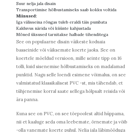
Suur nelja jala disain
Transportimise hõlbustamiseks saab kokku voltida
Miinused:
Iga välisseina rõngas tuleb eraldi täis pumbata
Kalduvus närida või küünte kahjustada
Mõned üksused tarnitakse halbade tihenditega
See on populaarne disain väikeste koduaia
basseinide või väiksemate koerte jaoks. See on
koertele mõeldud versioon, mille seinte tipp on 16
tolli, kuid sisenemise hõlbustamiseks on madalamad
punktid. Nagu selle loendi esimene võimalus, on see
valmistatud klassikalisest PVC -st, mis tähendab, et
tühjenemise korral saate sellega hõlpsalt reisida või
ära panna.
Kuna see on PVC, on see tõepoolest altid hüppama,
nii et kaaluge seda oma leebemate, õrnemate ja võib
-olla vanemate koerte puhul. Nelja jala läbimõõduga