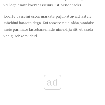
või logelemist koerabasseinis just nende jaoks.
Koerte basseini ostes märkate palju kattuvaid lastele
mõeldud basseinidega. Kui soovite neid näha, vaadake
meie parimate lastebasseinide nimekirja siit, et saada
veelgi rohkem ideid.
ad