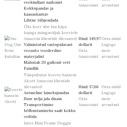
veekindlast nailonist
Amazonist
arvustust
Kokkupandav ja
kaasaskantav
Lihtne tühjendada
Üks koer ühe luu käpa
kujuga mänguväljak koertele
Amazoni klientide ülevaated
Hind:
149,97
Osta nüüd
Valmistatud vastupidavast
dollarit
Lugege
veoauto vooderdise
Osta
meie
materjalist
Amazonist
arvustust
Mahutab 20 gallonit vett
Paindlik
Täispuhutav koerte bassein
Alcott
Amazoni klientide
ülevaated
Hind:
57,66
Osta nüüd
Astmeline lainekujundus
dollarit
Lugege
Suur nelja jala disain
Osta
meie
Transportimise
Amazonist
arvustust
hõlbustamiseks saab kokku
voltida
Intex Mini Frame Doggie