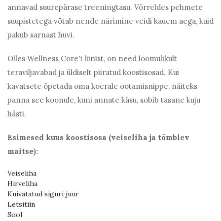
annavad suurepärase treeningtasu. Võrreldes pehmete
suupistetega võtab nende närimine veidi kauem aega, kuid
pakub sarnast huvi.
Olles Wellness Core'i liinist, on need loomulikult
teraviljavabad ja üldiselt piiratud koostisosad. Kui
kavatsete õpetada oma koerale ootamisnippe, näiteks
panna see koonule, kuni annate käsu, sobib tasane kuju
hästi.
Esimesed kuus koostisosa (veiseliha ja tõmblev
maitse):
Veiseliha
Hirveliha
Kuivatatud siguri juur
Letsitiin
Sool