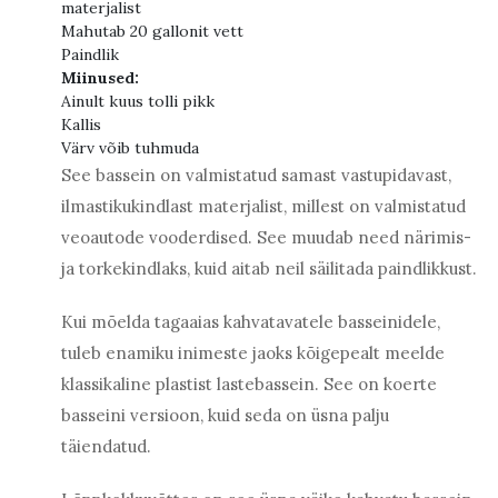
materjalist
Mahutab 20 gallonit vett
Paindlik
Miinused:
Ainult kuus tolli pikk
Kallis
Värv võib tuhmuda
See bassein on valmistatud samast vastupidavast,
ilmastikukindlast materjalist, millest on valmistatud
veoautode vooderdised. See muudab need närimis-
ja torkekindlaks, kuid aitab neil säilitada paindlikkust.
Kui mõelda tagaaias kahvatavatele basseinidele,
tuleb enamiku inimeste jaoks kõigepealt meelde
klassikaline plastist lastebassein. See on koerte
basseini versioon, kuid seda on üsna palju
täiendatud.