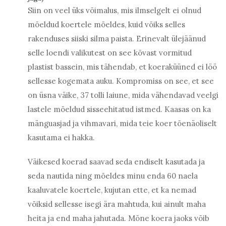
Siin on veel üks võimalus, mis ilmselgelt ei olnud
mõeldud koertele mõeldes, kuid võiks selles
rakenduses siiski silma paista. Erinevalt ülejäänud
selle loendi valikutest on see kõvast vormitud
plastist bassein, mis tähendab, et koeraküüned ei löö
sellesse kogemata auku. Kompromiss on see, et see
on üsna väike, 37 tolli laiune, mida vähendavad veelgi
lastele mõeldud sisseehitatud istmed. Kaasas on ka
mänguasjad ja vihmavari, mida teie koer tõenäoliselt
kasutama ei hakka.
Väikesed koerad saavad seda endiselt kasutada ja
seda nautida ning mõeldes minu enda 60 naela
kaaluvatele koertele, kujutan ette, et ka nemad
võiksid sellesse isegi ära mahtuda, kui ainult maha
heita ja end maha jahutada. Mõne koera jaoks võib