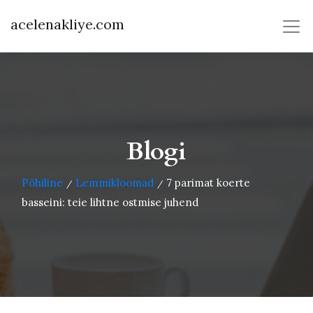
acelenakliye.com
Blogi
Põhiline
Lemmikloomad
7 parimat koerte
/
/
basseini: teie lihtne ostmise juhend