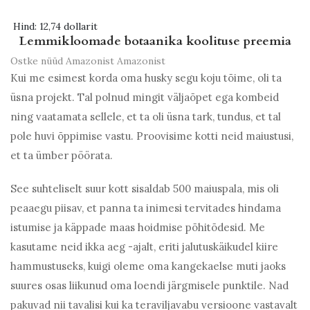
Hind:
12,74 dollarit
Lemmikloomade botaanika koolituse preemia
Ostke nüüd Amazonist
Amazonist
Kui me esimest korda oma husky segu koju tõime, oli ta
üsna projekt. Tal polnud mingit väljaõpet ega kombeid
ning vaatamata sellele, et ta oli üsna tark, tundus, et tal
pole huvi õppimise vastu. Proovisime kotti neid maiustusi,
et ta ümber pöörata.
See suhteliselt suur kott sisaldab 500 maiuspala, mis oli
peaaegu piisav, et panna ta inimesi tervitades hindama
istumise ja käppade maas hoidmise põhitõdesid. Me
kasutame neid ikka aeg -ajalt, eriti jalutuskäikudel kiire
hammustuseks, kuigi oleme oma kangekaelse muti jaoks
suures osas liikunud oma loendi järgmisele punktile. Nad
pakuvad nii tavalisi kui ka teraviljavabu versioone vastavalt