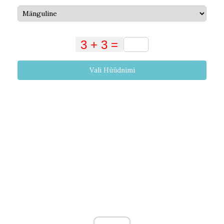
Vali Hüüdnimi