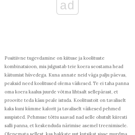
ad
Positiivne tugevdamine on kiituse ja koolituste
kombinatsioon, mis julgustab teie koera seostama head
käitumist hüvedega. Kuna annate neid väga palju päevas,
peaksid need koolitused olema väikesed. Te ei taha panna
oma koera kaalus juurde võtma lihtsalt sellepärast, et
proovite teda käsu peale istuda. Koolitustoit on tavaliselt
kaks kuni kümme kalorit ja tavaliselt väikesed pehmed
suupisted. Pehmuse tõttu saavad nad selle ohutult kiiresti
salli panna, et keskenduda närimise asemel treenimisele.
Olenemata sellest, kas hakkate uut kutsikat sisse murdma