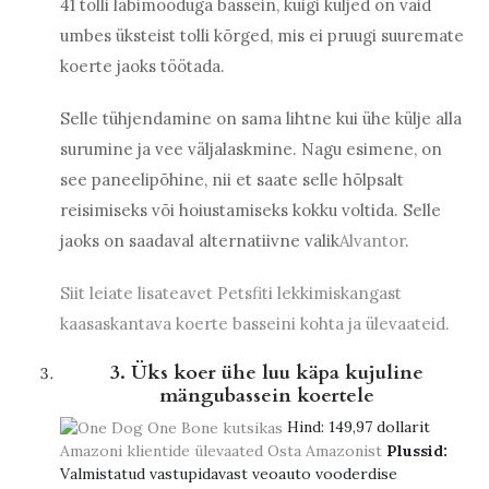
41 tolli läbimõõduga bassein, kuigi küljed on vaid
umbes üksteist tolli kõrged, mis ei pruugi suuremate
koerte jaoks töötada.
Selle tühjendamine on sama lihtne kui ühe külje alla
surumine ja vee väljalaskmine. Nagu esimene, on
see paneelipõhine, nii et saate selle hõlpsalt
reisimiseks või hoiustamiseks kokku voltida. Selle
jaoks on saadaval alternatiivne valik
Alvantor
.
Siit leiate lisateavet Petsfiti lekkimiskangast
kaasaskantava koerte basseini kohta ja ülevaateid.
3. Üks koer ühe luu käpa kujuline
mängubassein koertele
Hind:
149,97 dollarit
Amazoni klientide ülevaated
Osta Amazonist
Plussid:
Valmistatud vastupidavast veoauto vooderdise