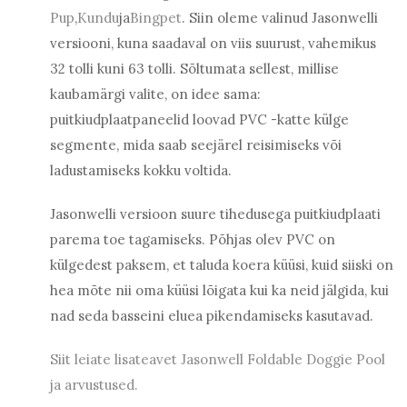
Pup
,
Kundu
ja
Bingpet
. Siin oleme valinud Jasonwelli
versiooni, kuna saadaval on viis suurust, vahemikus
32 tolli kuni 63 tolli. Sõltumata sellest, millise
kaubamärgi valite, on idee sama:
puitkiudplaatpaneelid loovad PVC -katte külge
segmente, mida saab seejärel reisimiseks või
ladustamiseks kokku voltida.
Jasonwelli versioon suure tihedusega puitkiudplaati
parema toe tagamiseks. Põhjas olev PVC on
külgedest paksem, et taluda koera küüsi, kuid siiski on
hea mõte nii oma küüsi lõigata kui ka neid jälgida, kui
nad seda basseini eluea pikendamiseks kasutavad.
Siit leiate lisateavet Jasonwell Foldable Doggie Pool
ja arvustused.