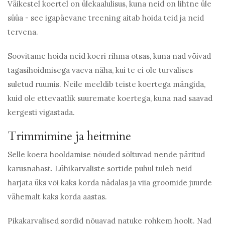
Väikestel koertel on ülekaalulisus, kuna neid on lihtne üle
süüa - see igapäevane treening aitab hoida teid ja neid
tervena.
Soovitame hoida neid koeri rihma otsas, kuna nad võivad
tagasihoidmisega vaeva näha, kui te ei ole turvalises
suletud ruumis. Neile meeldib teiste koertega mängida,
kuid ole ettevaatlik suuremate koertega, kuna nad saavad
kergesti vigastada.
Trimmimine ja heitmine
Selle koera hooldamise nõuded sõltuvad nende päritud
karusnahast. Lühikarvaliste sortide puhul tuleb neid
harjata üks või kaks korda nädalas ja viia groomide juurde
vähemalt kaks korda aastas.
Pikakarvalised sordid nõuavad natuke rohkem hoolt. Nad