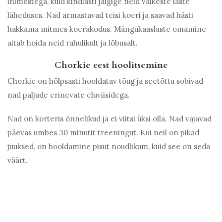
inimestega, kuid kindlasti jälgige neid väikeste laste
läheduses. Nad armastavad teisi koeri ja saavad hästi
hakkama mitmes koerakodus. Mängukaaslaste omamine
aitab hoida neid rahulikult ja lõbusalt.
Chorkie eest hoolitsemine
Chorkie on hõlpsasti hooldatav tõug ja seetõttu sobivad
nad paljude erinevate eluviisidega.
Nad on korteris õnnelikud ja ei viitsi üksi olla. Nad vajavad
päevas umbes 30 minutit treeningut. Kui neil on pikad
juuksed, on hooldamine pisut nõudlikum, kuid see on seda
väärt.