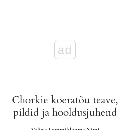
ad
Chorkie koeratõu teave,
pildid ja hooldusjuhend
Valige Lemmiklooma Nimi