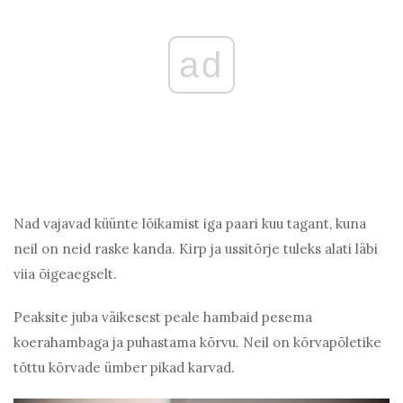
ad
Nad vajavad küünte lõikamist iga paari kuu tagant, kuna
neil on neid raske kanda. Kirp ja ussitõrje tuleks alati läbi
viia õigeaegselt.
Peaksite juba väikesest peale hambaid pesema
koerahambaga ja puhastama kõrvu. Neil on kõrvapõletike
tõttu kõrvade ümber pikad karvad.