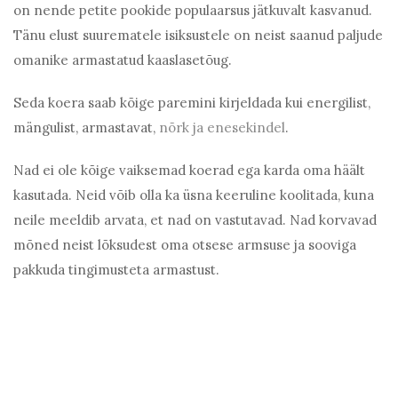
on nende petite pookide populaarsus jätkuvalt kasvanud.
Tänu elust suurematele isiksustele on neist saanud paljude
omanike armastatud kaaslasetõug.
Seda koera saab kõige paremini kirjeldada kui energilist,
mängulist, armastavat,
nõrk ja enesekindel
.
Nad ei ole kõige vaiksemad koerad ega karda oma häält
kasutada. Neid võib olla ka üsna keeruline koolitada, kuna
neile meeldib arvata, et nad on vastutavad. Nad korvavad
mõned neist lõksudest oma otsese armsuse ja sooviga
pakkuda tingimusteta armastust.