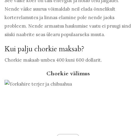
See väike koer on täis energiat ja hoiab teid jalgadel.
Nende väike suurus võimaldab neil elada õnnelikult
korterelamutes ja linnas elamine pole nende jaoks
probleem. Nende armastus haukumise vastu ei pruugi sind
siiski naabrite seas ülearu populaarseks muuta.
Kui palju chorkie maksab?
Chorkie maksab umbes 400 kuni 600 dollarit.
Chorkie välimus