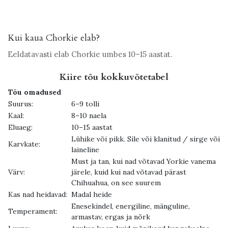
Kui kaua Chorkie elab?
Eeldatavasti elab Chorkie umbes 10–15 aastat.
Kiire tõu kokkuvõtetabel
Tõu omadused
Suurus:
6–9 tolli
Kaal:
8–10 naela
Eluaeg:
10–15 aastat
Lühike või pikk. Sile või klanitud / sirge või
Karvkate:
laineline
Must ja tan, kui nad võtavad Yorkie vanema
Värv:
järele, kuid kui nad võtavad pärast
Chihuahua, on see suurem
Kas nad heidavad:
Madal heide
Enesekindel, energiline, mänguline,
Temperament:
armastav, ergas ja nõrk