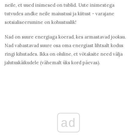
neile, et uued inimesed on tublid. Uute inimestega
tutvudes andke neile maiustusi ja kiitust - varajane
sotsialiseerumine on kohustuslik!
Nad on suure energiaga koerad, kes armastavad jooksu.
Nad vabastavad suure osa oma energiast lihtsalt kodus
ringi kihutades. Ikka on oluline, et võtaksite need välja
jalutuskäikudele (vähemalt üks kord päevas).
ad