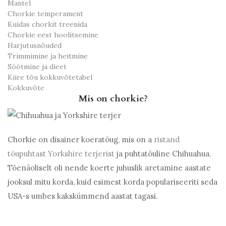
Mantel
Chorkie temperament
Kuidas chorkit treenida
Chorkie eest hoolitsemine
Harjutusnõuded
Trimmimine ja heitmine
Söötmine ja dieet
Kiire tõu kokkuvõtetabel
Kokkuvõte
Mis on chorkie?
Chorkie on disainer koeratõug, mis on a
ristand
tõupuhtast Yorkshire terjerist
ja puhtatõuline Chihuahua.
Tõenäoliselt oli nende koerte juhuslik aretamine aastate
jooksul mitu korda, kuid esimest korda populariseeriti seda
USA-s umbes kakskümmend aastat tagasi.