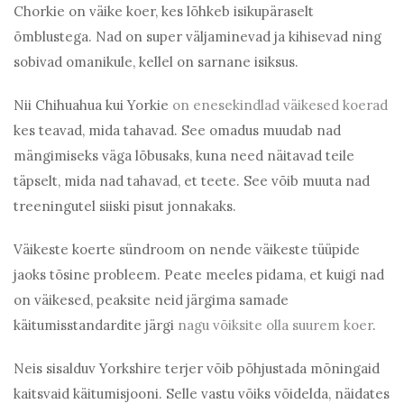
Chorkie on väike koer, kes lõhkeb isikupäraselt
õmblustega. Nad on super väljaminevad ja kihisevad ning
sobivad omanikule, kellel on sarnane isiksus.
Nii Chihuahua kui Yorkie
on enesekindlad väikesed koerad
kes teavad, mida tahavad. See omadus muudab nad
mängimiseks väga lõbusaks, kuna need näitavad teile
täpselt, mida nad tahavad, et teete. See võib muuta nad
treeningutel siiski pisut jonnakaks.
Väikeste koerte sündroom on nende väikeste tüüpide
jaoks tõsine probleem. Peate meeles pidama, et kuigi nad
on väikesed, peaksite neid järgima samade
käitumisstandardite järgi
nagu võiksite olla suurem koer
.
Neis sisalduv Yorkshire terjer võib põhjustada mõningaid
kaitsvaid käitumisjooni. Selle vastu võiks võidelda, näidates