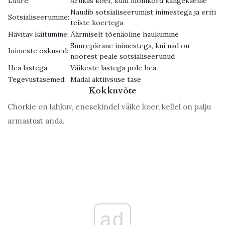
Luure:
Arukas koer, kuid mõnikord kangekaelne
Naudib sotsialiseerumist inimestega ja eriti
Sotsialiseerumine:
teiste koertega
Hävitav käitumine:
Äärmiselt tõenäoline haukumine
Suurepärane inimestega, kui nad on
Inimeste oskused:
noorest peale sotsialiseerunud
Hea lastega:
Väikeste lastega pole hea
Tegevustasemed:
Madal aktiivsuse tase
Kokkuvõte
Chorkie on lahkuv, enesekindel väike koer, kellel on palju
armastust anda.
ad