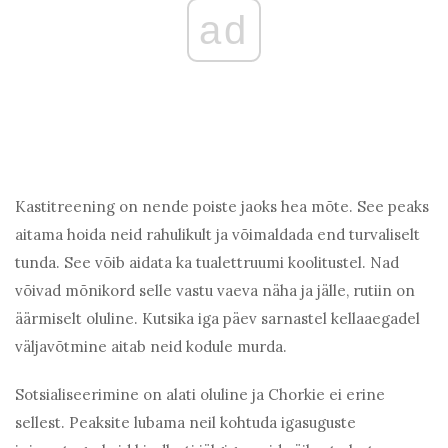
ad
Kastitreening on nende poiste jaoks hea mõte. See peaks
aitama hoida neid rahulikult ja võimaldada end turvaliselt
tunda. See võib aidata ka tualettruumi koolitustel. Nad
võivad mõnikord selle vastu vaeva näha ja jälle, rutiin on
äärmiselt oluline. Kutsika iga päev sarnastel kellaaegadel
väljavõtmine aitab neid kodule murda.
Sotsialiseerimine on alati oluline ja Chorkie ei erine
sellest. Peaksite lubama neil kohtuda igasuguste