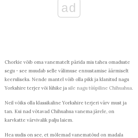
ad
Chorkie võib oma vanematelt pärida mis tahes omaduste
segu - see muudab selle välimuse ennustamise äärmiselt
keeruliseks. Nende mantel võib olla pikk ja klanitud nagu
Yorkshire terjer või lühike ja
sile nagu tüüpiline Chihuahua
.
Neil võiks olla klassikaline Yorkshire terjeri värv must ja
tan. Kui nad võtavad Chihuahua vanema järele, on
karvkatte värvivalik palju laiem.
Hea uudis on see, et mõlemad vanematõud on madala