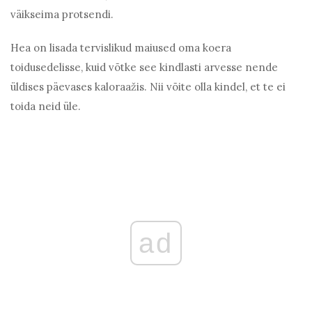
väikseima protsendi.
Hea on lisada tervislikud maiused oma koera
toidusedelisse, kuid võtke see kindlasti arvesse nende
üldises päevases kaloraažis. Nii võite olla kindel, et te ei
toida neid üle.
ad