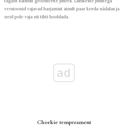
tagant käimist groomerite juures. Lühikeste juustega
versioonid vajavad harjamist ainult paar korda nädalas ja
neid pole vaja nii tihti hooldada.
ad
Chorkie temperament