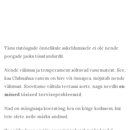
Tänu ristõugude õnnelikule sukeldumisele ei ole nende
poegade jaoks tõustandardit.
Nende välimus ja temperament sõltuvad vanematest. See,
kas Chihuahua vanem on hirv või õunapea, mõjutab nende
välimust. Soovitame vältida teetassi sorte, nagu needki
on
mõned
tõsised terviseprobleemid
.
Nad on mänguasja koeratõug, kes on kõige kodusem, kui
teie olete neile märku andnud.