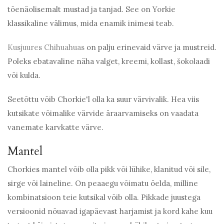
tõenäolisemalt mustad ja tanjad. See on Yorkie
klassikaline välimus, mida enamik inimesi teab.
Kusjuures Chihuahuas
on palju erinevaid värve ja mustreid.
Poleks ebatavaline näha valget, kreemi, kollast, šokolaadi
või kulda.
Seetõttu võib Chorkie'l olla ka suur värvivalik. Hea viis
kutsikate võimalike värvide äraarvamiseks on vaadata
vanemate karvkatte värve.
Mantel
Chorkies mantel võib olla pikk või lühike, klanitud või sile,
sirge või laineline. On peaaegu võimatu öelda, milline
kombinatsioon teie kutsikal võib olla. Pikkade juustega
versioonid nõuavad igapäevast harjamist ja kord kahe kuu