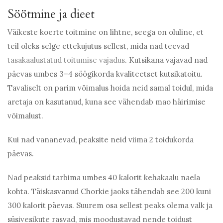
Söötmine ja dieet
Väikeste koerte toitmine on lihtne, seega on oluline, et
teil oleks selge ettekujutus sellest, mida nad teevad
tasakaalustatud toitumise vajadus
. Kutsikana vajavad nad
päevas umbes 3–4 söögikorda kvaliteetset kutsikatoitu.
Tavaliselt on parim võimalus hoida neid samal toidul, mida
aretaja on kasutanud, kuna see vähendab mao häirimise
võimalust.
Kui nad vananevad, peaksite neid viima 2 toidukorda
päevas.
Nad peaksid tarbima umbes 40 kalorit kehakaalu naela
kohta. Täiskasvanud Chorkie jaoks tähendab see 200 kuni
300 kalorit päevas. Suurem osa sellest peaks olema valk ja
süsivesikute rasvad, mis moodustavad nende toidust