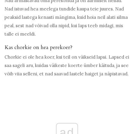
Nad armastavad oma perekonda ja on äärmiselt hellad.
Nad istuvad hea meelega tundide kaupa teie juures. Nad
peaksid lastega kenasti mängima, kuid hoia neil alati silma
peal, sest nad võivad olla nipid, kui laps teeb midagi, mis
talle ei meeldi.
Kas chorkie on hea perekoer?
Chorkie ei ole hea koer, kui teil on väikseid lapsi. Lapsed ei
saa sageli aru, kuidas väikeste koerte ümber käituda, ja see
võib viia selleni, et nad saavad lastele haiget ja näpistavad.
ad