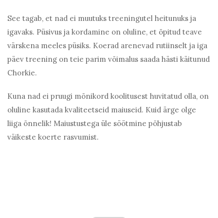
See tagab, et nad ei muutuks treeningutel heitunuks ja
igavaks. Püsivus ja kordamine on oluline, et õpitud teave
värskena meeles püsiks. Koerad arenevad rutiinselt ja iga
päev treening on teie parim võimalus saada hästi käitunud
Chorkie.
Kuna nad ei pruugi mõnikord koolitusest huvitatud olla, on
oluline kasutada kvaliteetseid maiuseid. Kuid ärge olge
liiga õnnelik! Maiustustega üle söötmine põhjustab
väikeste koerte rasvumist.