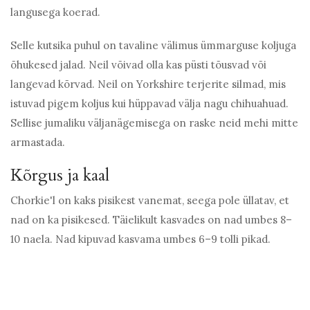
langusega koerad.
Selle kutsika puhul on tavaline välimus ümmarguse koljuga
õhukesed jalad. Neil võivad olla kas püsti tõusvad või
langevad kõrvad. Neil on Yorkshire terjerite silmad, mis
istuvad pigem koljus kui hüppavad välja nagu chihuahuad.
Sellise jumaliku väljanägemisega on raske neid mehi mitte
armastada.
Kõrgus ja kaal
Chorkie'l on kaks pisikest vanemat, seega pole üllatav, et
nad on ka pisikesed. Täielikult kasvades on nad umbes 8–
10 naela. Nad kipuvad kasvama umbes 6–9 tolli pikad.