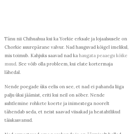
Tänu nii Chihuahua kui ka Yorkie erksale ja lojaalsusele on
Chorkie suurepärane valvur. Nad hauguvad kõigel imelikul,
mis toimub. Kahjuks saavad nad ka
haugata peaaegu kõike
muud
. See võib olla probleem, kui elate kortermaja
lähedal.
Nende poegade üks eelis on see, et nad ei pahanda liiga
palju üksi jäämist, eriti kui neil on sõber. Nende
suhtlemine rohkete koerte ja inimestega noorelt
tähendab seda, et neist saavad viisakad ja heatahtlikud
täiskasvanud.