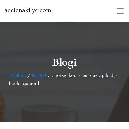
acelenakliye.com
Blogi
Põhiline
Tõugud
Chorkie koeratõu teave, pildid ja
/
/
hooldusjuhend