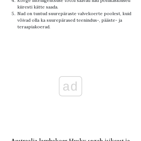
Kõrge intelligentsuse tõttu saavad nad põhikäsklused
kiiresti kätte saada.
Nad on tuntud suurepäraste valvekoerte poolest, kuid
võivad olla ka suurepärased teenindus-, pääste- ja
teraapiakoerad.
ad
Austraalia lambakoer Husky segab isiksust ja