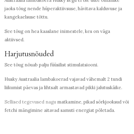
Austraalia lambakoera Husky segu ei ole uute omanike
jaoks tõug nende hüperaktiivsuse, hävitava kalduvuse ja
kangekaelsuse tõttu.
See tõug on hea kaaslane inimestele, kes on väga
aktiivsed.
Harjutusnõuded
See tõug nõuab palju füüsilist stimulatsiooni.
Husky Austraalia lambakoerad vajavad vähemalt 2 tundi
liikumist päevas ja lihtsalt armastavad pikki jalutuskäike.
Sellised tegevused nagu
matkamine, pikad sörkjooksud või
fetchi mängimine aitavad samuti energiat põletada.