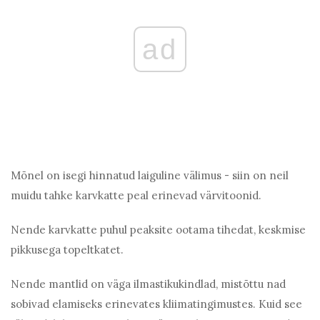
ad
Mõnel on isegi hinnatud laiguline välimus - siin on neil
muidu tahke karvkatte peal erinevad värvitoonid.
Nende karvkatte puhul peaksite ootama tihedat, keskmise
pikkusega topeltkatet.
Nende mantlid on väga ilmastikukindlad, mistõttu nad
sobivad elamiseks erinevates kliimatingimustes. Kuid see