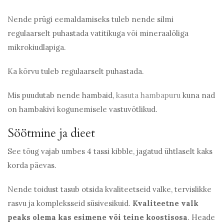
Nende prügi eemaldamiseks tuleb nende silmi
regulaarselt puhastada vatitikuga või mineraalõliga
mikrokiudlapiga.
Ka kõrvu tuleb regulaarselt puhastada.
Mis puudutab nende hambaid,
kasuta hambapuru
kuna nad
on hambakivi kogunemisele vastuvõtlikud.
Söötmine ja dieet
See tõug vajab umbes 4 tassi kibble, jagatud ühtlaselt kaks
korda päevas.
Nende toidust tasub otsida kvaliteetseid valke, tervislikke
rasvu ja kompleksseid süsivesikuid.
Kvaliteetne valk
peaks olema kas esimene või teine ​​koostisosa
. Heade