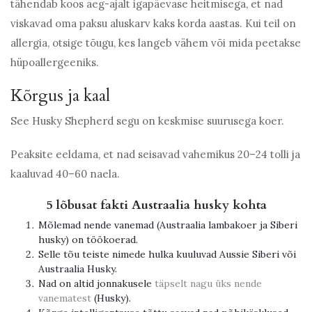
tähendab koos aeg-ajalt igapäevase heitmisega, et nad
viskavad oma paksu aluskarv kaks korda aastas. Kui teil on
allergia, otsige tõugu, kes langeb vähem või mida peetakse
hüpoallergeeniks.
Kõrgus ja kaal
See Husky Shepherd segu on keskmise suurusega koer.
Peaksite eeldama, et nad seisavad vahemikus 20–24 tolli ja
kaaluvad 40–60 naela.
5 lõbusat fakti Austraalia husky kohta
Mõlemad nende vanemad (Austraalia lambakoer ja Siberi
husky) on töökoerad.
Selle tõu teiste nimede hulka kuuluvad Aussie Siberi või
Austraalia Husky.
Nad on altid jonnakusele
täpselt nagu üks nende
vanematest
(Husky).