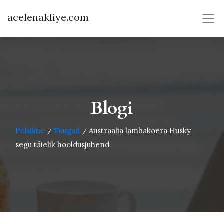
acelenakliye.com
Blogi
Põhiline
Tõugud
Austraalia lambakoera Husky
/
/
segu täielik hooldusjuhend