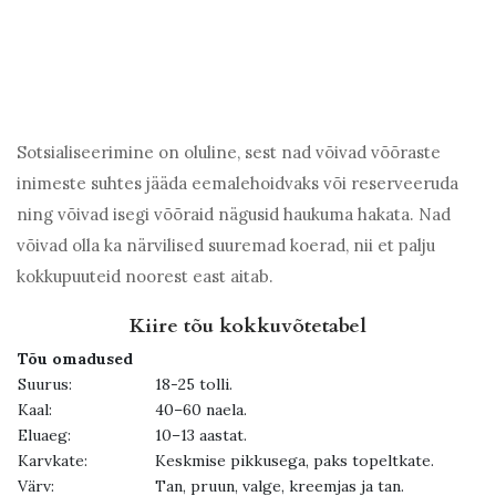
Sotsialiseerimine on oluline, sest nad võivad võõraste
inimeste suhtes jääda eemalehoidvaks või reserveeruda
ning võivad isegi võõraid nägusid haukuma hakata. Nad
võivad olla ka närvilised suuremad koerad, nii et palju
kokkupuuteid noorest east aitab.
Kiire tõu kokkuvõtetabel
Tõu omadused
Suurus:
18-25 tolli.
Kaal:
40–60 naela.
Eluaeg:
10–13 aastat.
Karvkate:
Keskmise pikkusega, paks topeltkate.
Värv:
Tan, pruun, valge, kreemjas ja tan.