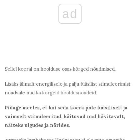
ad
Sellel koeral on hoolduse osas kõrged nõudmised.
Lisaks ülimalt energilisele ja palju füüsilist stimuleerimist
nõudvale nad
ka kõrgeid hooldusnõudeid.
Pidage meeles, et kui seda koera pole füüsiliselt ja
vaimselt stimuleeritud, käituvad nad hävitavalt,
näiteks ulgudes ja närides.