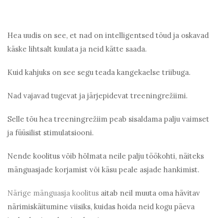
Hea uudis on see, et nad on intelligentsed tõud ja oskavad
käske lihtsalt kuulata ja neid kätte saada.
Kuid kahjuks on see segu teada kangekaelse triibuga.
Nad vajavad tugevat ja järjepidevat treeningrežiimi.
Selle tõu hea treeningrežiim peab sisaldama palju vaimset
ja füüsilist stimulatsiooni.
Nende koolitus võib hõlmata neile palju töökohti, näiteks
mänguasjade korjamist või käsu peale asjade hankimist.
Närige mänguasja koolitus
aitab neil muuta oma hävitav
närimiskäitumine viisiks, kuidas hoida neid kogu päeva