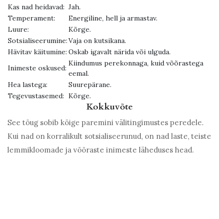
Kas nad heidavad:
Jah.
Temperament:
Energiline, hell ja armastav.
Luure:
Kõrge.
Sotsialiseerumine:
Vaja on kutsikana.
Hävitav käitumine:
Oskab igavalt närida või ulguda.
Kiindumus perekonnaga, kuid võõrastega
Inimeste oskused:
eemal.
Hea lastega:
Suurepärane.
Tegevustasemed:
Kõrge.
Kokkuvõte
See tõug sobib kõige paremini välitingimustes peredele.
Kui nad on korralikult sotsialiseerunud, on nad laste, teiste
lemmikloomade ja võõraste inimeste läheduses head.