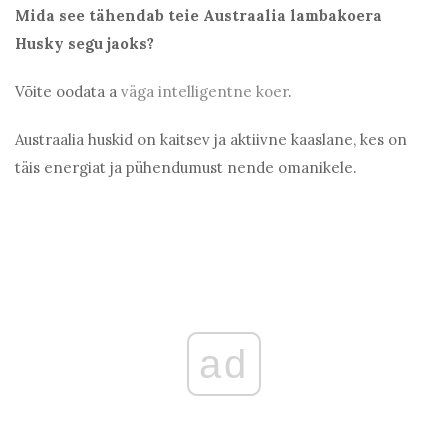
Mida see tähendab teie Austraalia lambakoera
Husky segu jaoks?
Võite oodata a
väga intelligentne koer
.
Austraalia huskid on kaitsev ja aktiivne kaaslane, kes on
täis energiat ja pühendumust nende omanikele.
ad