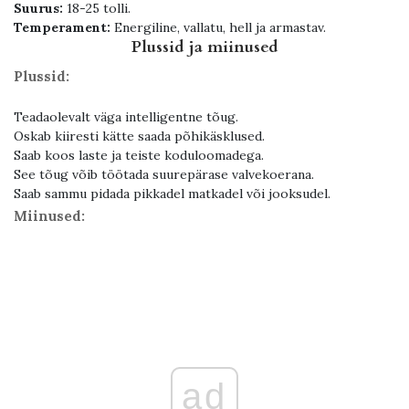
Suurus:
18-25 tolli.
Temperament:
Energiline, vallatu, hell ja armastav.
Plussid ja miinused
Plussid:
Teadaolevalt väga intelligentne tõug.
Oskab kiiresti kätte saada põhikäsklused.
Saab koos laste ja teiste koduloomadega.
See tõug võib töötada suurepärase valvekoerana.
Saab sammu pidada pikkadel matkadel või jooksudel.
Miinused:
ad