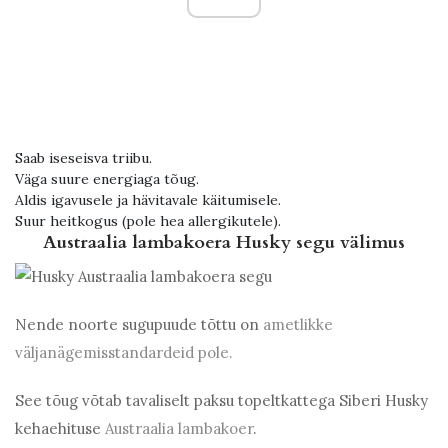
Saab iseseisva triibu.
Väga suure energiaga tõug.
Aldis igavusele ja hävitavale käitumisele.
Suur heitkogus (pole hea allergikutele).
Austraalia lambakoera Husky segu välimus
Nende noorte sugupuude tõttu on
ametlikke
väljanägemisstandardeid pole.
See tõug võtab tavaliselt paksu topeltkattega Siberi Husky
kehaehituse
Austraalia lambakoer
.