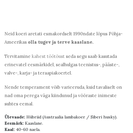
Neid koeri aretati esmakordselt 1990ndate lõpus Põhja-
Ameerikas
olla tugev ja terve kaaslane.
Tervitamine
kahest töötõust
seda segu saab kasutada
erinevatel eesmärkidel, sealhulgas teenistus-, pääste-,
valve-, karja- ja teraapiakoertel.
Nende temperament võib varieeruda, kuid tavaliselt on
nad oma perega väga kiindunud ja võõraste inimeste
suhtes eemal.
Ülevaade:
Hübriid (Austraalia lambakoer / Siberi husky).
Eesmärk:
Kaaslane.
Kaal:
40-60 naela.