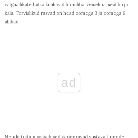
valguallikate hulka kuuluvad linnuliha, veiseliha, sealiha ja
kala. Tervislikud rasvad on head oomega 3 ja oomega 6
allikad.
ad
Nende toitumisvajadused varieeruvad vastavalt nende