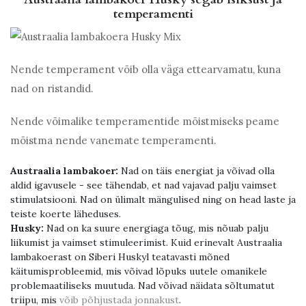
temperamenti
Nende temperament võib olla väga ettearvamatu, kuna
nad on ristandid.
Nende võimalike temperamentide mõistmiseks peame
mõistma nende vanemate temperamenti.
Austraalia lambakoer:
Nad on täis energiat ja võivad olla
aldid igavusele - see tähendab, et nad vajavad palju vaimset
stimulatsiooni. Nad on ülimalt mängulised ning on head laste ja
teiste koerte läheduses.
Husky:
Nad on ka suure energiaga tõug, mis nõuab palju
liikumist ja vaimset stimuleerimist. Kuid erinevalt Austraalia
lambakoerast on Siberi Huskyl teatavasti mõned
käitumisprobleemid, mis võivad lõpuks uutele omanikele
problemaatiliseks muutuda. Nad võivad näidata sõltumatut
triipu, mis
võib põhjustada jonnakust
.