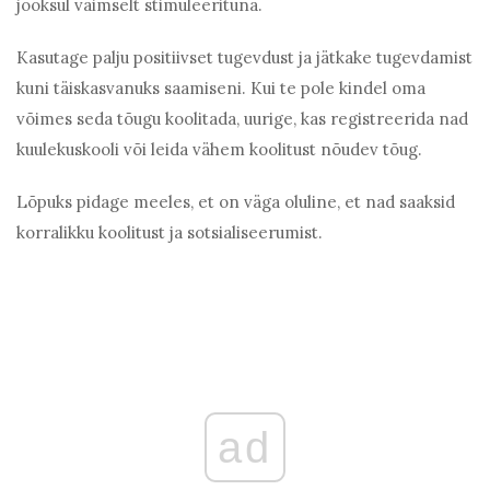
jooksul vaimselt stimuleerituna.
Kasutage palju positiivset tugevdust ja jätkake tugevdamist
kuni täiskasvanuks saamiseni. Kui te pole kindel oma
võimes seda tõugu koolitada, uurige, kas registreerida nad
kuulekuskooli või leida vähem koolitust nõudev tõug.
Lõpuks pidage meeles, et on väga oluline, et nad saaksid
korralikku koolitust ja sotsialiseerumist.
ad