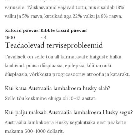
vanusele. Täiskasvanud vajavad toitu, mis sisaldab 18%
valku ja 5% rasva, kutsikad aga 22% valku ja 8% rasva.
Kalorid päevas:
Kibble tassid päevas:
1600
~ 4
Teadaolevad terviseprobleemid
Tavaliselt on selle tõu all kannatavate haiguste hulka
kuuluvad: puusa düsplaasia, epilepsia, küünarnuki
düsplaasia, võrkkesta progresseeruv atroofia ja katarakt.
Kui kaua Austraalia lambakoera husky elab?
Selle tõu keskmine eluiga oli 10–13 aastat.
Kui palju maksab Austraalia lambakoera Husky segu?
Austraalia lambakoera Husky segakutsika eest peaksite
maksma 600–1000 dollarit.