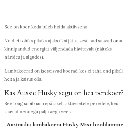
See on koer, keda tuleb hoida aktiivsena
Neid ei tohiks pikaks ajaks üksi jätta, sest nad saavad oma
kinnipandud energiat väljendada hävitavalt (näiteks
närides ja ulgudes).
Lambakoerad on iseseisvad koerad, kes ei taha end pikali
heita ja kaisus olla.
Kas Aussie Husky segu on hea perekoer?
See tõug sobib suurepäraselt aktiivsetele peredele, kes
saavad nendega palju aega veeta.
Austraalia lambakoera Husky Mixi hooldamine