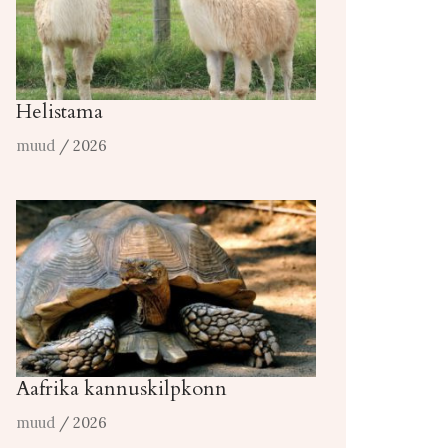
Helistama
muud
/ 2026
Aafrika kannuskilpkonn
muud
/ 2026