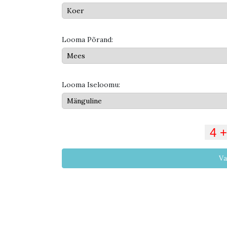
Looma Põrand:
Looma Iseloomu:
Va