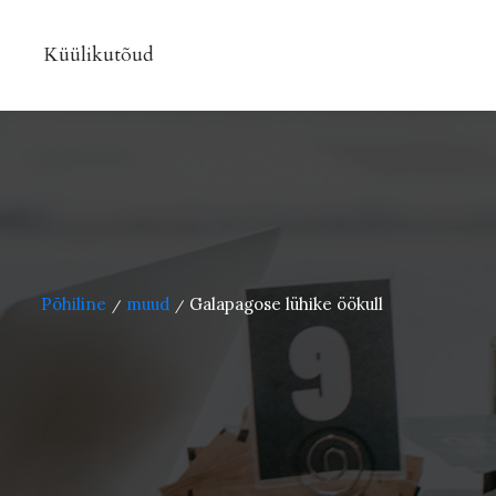
Küülikutõud
Põhiline
muud
Galapagose lühike öökull
/
/