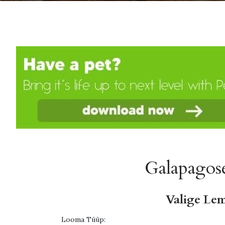
Galapagose
Valige Le
Looma Tüüp: