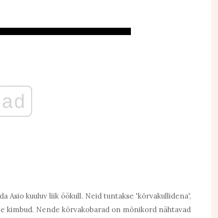
ad
Asio kuuluv liik öökull. Neid tuntakse 'kõrvakullidena',
ede kimbud. Nende kõrvakobarad on mõnikord nähtavad