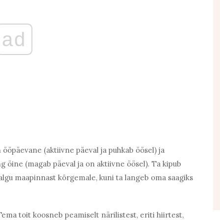
ad
n ööpäevane (aktiivne päeval ja puhkab öösel) ja
g öine (magab päeval ja on aktiivne öösel). Ta kipub
jalgu maapinnast kõrgemale, kuni ta langeb oma saagiks
Tema toit koosneb peamiselt närilistest, eriti hiirtest,