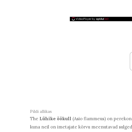
Pildi allikas
The
Lühike öökull
(Asio flammeus) on perekonda 
kuna neil on imetajate kõrvu meenutavad sulg