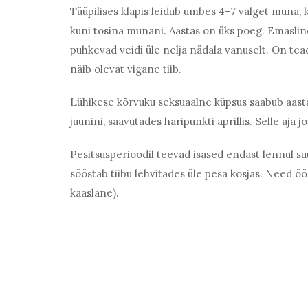
Tüüpilises klapis leidub umbes 4–7 valget muna, k
kuni tosina munani. Aastas on üks poeg. Emasli
puhkevad veidi üle nelja nädala vanuselt. On tea
näib olevat vigane tiib.
Lühikese kõrvuku seksuaalne küpsus saabub aasta
juunini, saavutades haripunkti aprillis. Selle aj
Pesitsusperioodil teevad isased endast lennul 
sööstab tiibu lehvitades üle pesa kosjas. Need ö
kaaslane).