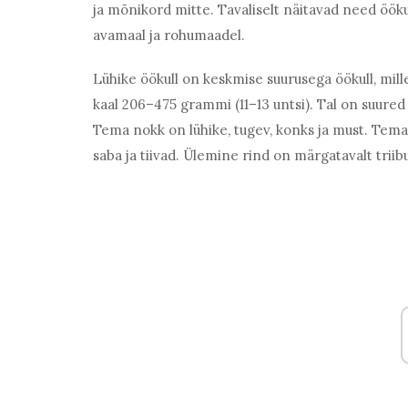
ja mõnikord mitte. Tavaliselt näitavad need öökul
avamaal ja rohumaadel.
Lühike öökull on keskmise suurusega öökull, mill
kaal 206–475 grammi (11–13 untsi). Tal on suured s
Tema nokk on lühike, tugev, konks ja must. Tema s
saba ja tiivad. Ülemine rind on märgatavalt triibu