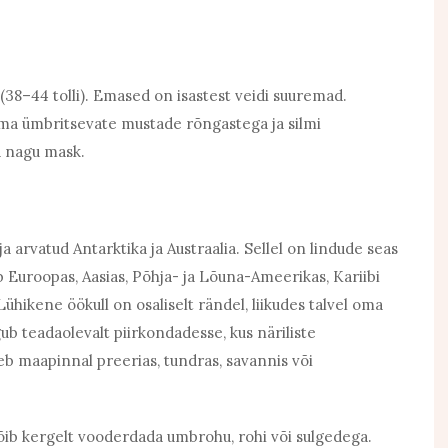
 (38–44 tolli). Emased on isastest veidi suuremad.
lma ümbritsevate mustade rõngastega ja silmi
a nagu mask.
ja arvatud Antarktika ja Austraalia. Sellel on lindude seas
b Euroopas, Aasias, Põhja- ja Lõuna-Ameerikas, Kariibi
ühikene öökull on osaliselt rändel, liikudes talvel oma
gub teadaolevalt piirkondadesse, kus näriliste
eb maapinnal preerias, tundras, savannis või
õib kergelt vooderdada umbrohu, rohi või sulgedega.