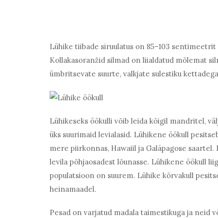
Lühike tiibade siruulatus on 85–103 sentimeetrit
Kollakasoranžid silmad on liialdatud mõlemat si
ümbritsevate suurte, valkjate sulestiku kettadeg
Lühikeseks öökulli võib leida kõigil mandritel, väl
üks suurimaid levialasid. Lühikene öökull pesitse
mere piirkonnas, Hawaiil ja Galápagose saartel. L
levila põhjaosadest lõunasse. Lühikene öökull lii
populatsioon on suurem. Lühike kõrvakull pesits
heinamaadel.
Pesad on varjatud madala taimestikuga ja neid v