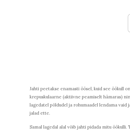
Jahti peetakse enamasti öösel, kuid see öökull o
krepuskulaarne (aktiivne peamiselt hämaras) nin
lagedatel põldudel ja rohumaadel lendama vaid 
jalad ette.
Samal lagedal alal võib jahti pidada mitu öökulli. 