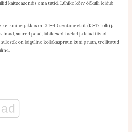
lid kaitseasendis oma tutid. Lühike kõrv öökulli leidub
e keskmine pikkus on 34–43 sentimeetrit (13–17 tolli) ja
ilmad, suured pead, lühikesed kaelad ja laiad tiivad.
ulestik on laiguline kollakaspruun kuni pruun, trellitatud
line.
ad