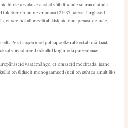
uid hiirte arvukuse aastail võib lindude suurus ulatuda
nd inkubeerib mune enamasti 21–37 päeva. Järglased
da, et see öökull meelitab kiskjaid oma pesast eemale,
selt. Pesitsusperiood põhjapoolkeral kestab märtsist
a jooksul võivad need öökullid koguneda parvedesse.
suurepäraseid vaatemänge, et emaseid meelitada. Isane
ökullid on üldiselt monogaamsed (neil on suhtes ainult üks