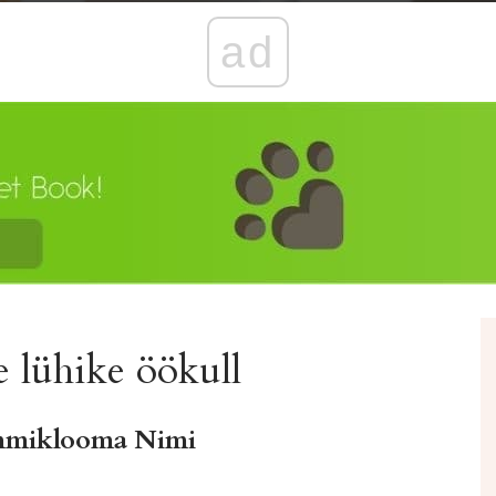
ad
 lühike öökull
mmiklooma Nimi