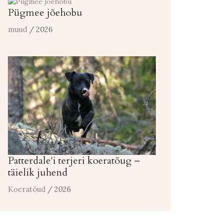
Pügmee jõehobu
muud
/ 2026
Patterdale'i terjeri koeratõug –
täielik juhend
Koeratõud
/ 2026