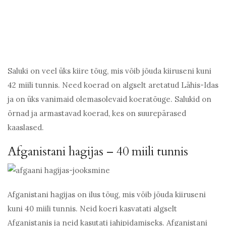
Saluki on veel üks kiire tõug, mis võib jõuda kiiruseni kuni
42 miili tunnis. Need koerad on algselt aretatud Lähis-Idas
ja on üks vanimaid olemasolevaid koeratõuge. Salukid on
õrnad ja armastavad koerad, kes on suurepärased
kaaslased.
Afganistani hagijas – 40 miili tunnis
Afganistani hagijas on ilus tõug, mis võib jõuda kiiruseni
kuni 40 miili tunnis. Neid koeri kasvatati algselt
Afganistanis ja neid kasutati jahipidamiseks. Afganistani