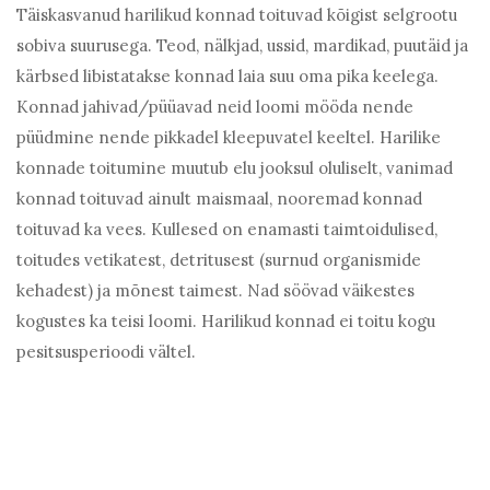
Täiskasvanud harilikud konnad toituvad kõigist selgrootu
sobiva suurusega. Teod, nälkjad, ussid, mardikad, puutäid ja
kärbsed libistatakse konnad laia suu oma pika keelega.
Konnad jahivad/püüavad neid loomi mööda nende
püüdmine nende pikkadel kleepuvatel keeltel. Harilike
konnade toitumine muutub elu jooksul oluliselt, vanimad
konnad toituvad ainult maismaal, nooremad konnad
toituvad ka vees. Kullesed on enamasti taimtoidulised,
toitudes vetikatest, detritusest (surnud organismide
kehadest) ja mõnest taimest. Nad söövad väikestes
kogustes ka teisi loomi. Harilikud konnad ei toitu kogu
pesitsusperioodi vältel.