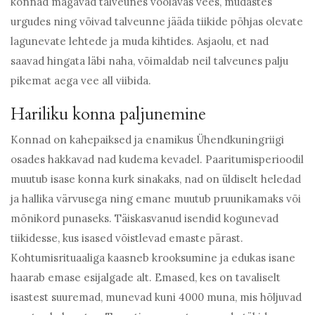
konnad magavad talveunes voolavas vees, mudastes
urgudes ning võivad talveunne jääda tiikide põhjas olevate
lagunevate lehtede ja muda kihtides. Asjaolu, et nad
saavad hingata läbi naha, võimaldab neil talveunes palju
pikemat aega vee all viibida.
Hariliku konna paljunemine
Konnad on kahepaiksed ja enamikus Ühendkuningriigi
osades hakkavad nad kudema kevadel. Paaritumisperioodil
muutub isase konna kurk sinakaks, nad on üldiselt heledad
ja hallika värvusega ning emane muutub pruunikamaks või
mõnikord punaseks. Täiskasvanud isendid kogunevad
tiikidesse, kus isased võistlevad emaste pärast.
Kohtumisrituaaliga kaasneb krooksumine ja edukas isane
haarab emase esijalgade alt. Emased, kes on tavaliselt
isastest suuremad, munevad kuni 4000 muna, mis hõljuvad