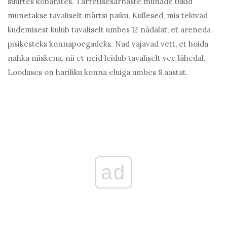
suurtes kobarates. Tarretisesarnaste munade tükid
munetakse tavaliselt märtsi paiku. Kullesed, mis tekivad
kudemisest kulub tavaliselt umbes 12 nädalat, et areneda
pisikesteks konnapoegadeks. Nad vajavad vett, et hoida
nahka niiskena, nii et neid leidub tavaliselt vee lähedal.
Looduses on hariliku konna eluiga umbes 8 aastat.
ad