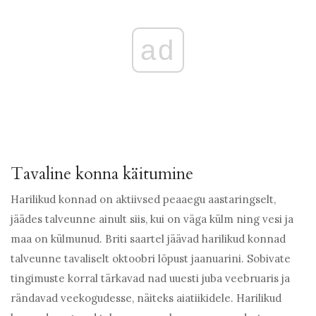
ad
Tavaline konna käitumine
Harilikud konnad on aktiivsed peaaegu aastaringselt,
jäädes talveunne ainult siis, kui on väga külm ning vesi ja
maa on külmunud. Briti saartel jäävad harilikud konnad
talveunne tavaliselt oktoobri lõpust jaanuarini. Sobivate
tingimuste korral tärkavad nad uuesti juba veebruaris ja
rändavad veekogudesse, näiteks aiatiikidele. Harilikud