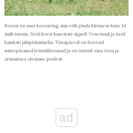
Borzoi on suur koeratõug, mis võib jõuda kiiruseni kuni 34
miili tunnis. Neid koeri kasvatati algselt Venemaal ja neid
kasutati jahipidamiseks. Tänapäeval on borzoid
suurepärased lemmikloomad ja on tuntud oma õrna ja
armastava olemuse poolest.
ad