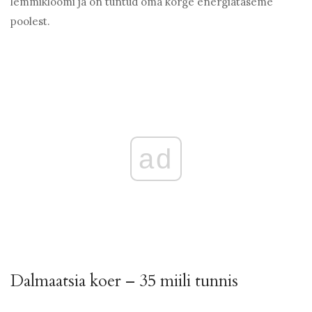
lemmikloomi ja on tuntud oma kõrge energiataseme
poolest.
ad
Dalmaatsia koer – 35 miili tunnis