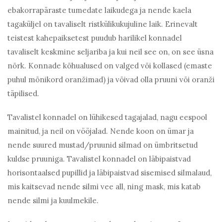
ebakorrapäraste tumedate laikudega ja nende kaela
tagaküljel on tavaliselt ristkülikukujuline laik. Erinevalt
teistest kahepaiksetest puudub harilikel konnadel
tavaliselt keskmine seljariba ja kui neil see on, on see üsna
nõrk. Konnade kõhualused on valged või kollased (emaste
puhul mõnikord oranžimad) ja võivad olla pruuni või oranži
täpilised.
Tavalistel konnadel on lühikesed tagajalad, nagu eespool
mainitud, ja neil on vööjalad. Nende koon on ümar ja
nende suured mustad/pruunid silmad on ümbritsetud
kuldse pruuniga. Tavalistel konnadel on läbipaistvad
horisontaalsed pupillid ja läbipaistvad sisemised silmalaud,
mis kaitsevad nende silmi vee all, ning mask, mis katab
nende silmi ja kuulmekile.