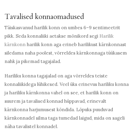
Tavalised konnaomadused
Täiskasvanud harilik konn on umbes 6–9 sentimeetrit
pikk. Seda konnaliiki aetakse mõnikord segi
Harilik
kärnkonn
harilik konn aga erineb harilikust kärnkonnast
siledama naha poolest, võrreldes kärnkonnaga tüükasem
nahk ja pikemad tagajalad.
Hariliku konna tagajalad on aga võrreldes teiste
konnaliikidega lühikesed. Veel üks erinevus hariliku konna
ja hariliku kärnkonna vahel on see, et harilik konn on
suurem ja tavalised konnad hüppavad, erinevalt
kärnkonna harjumusest kõndida. Lõpuks puuduvad
kärnkonnadel silma taga tumedad laigud, mida on sageli
näha tavalistel konnadel.