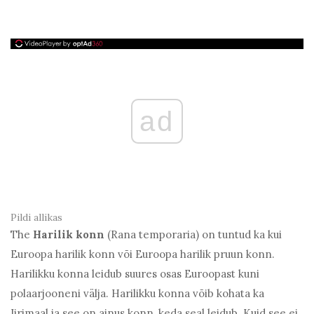
ad
Pildi allikas
The
Harilik konn
(Rana temporaria) on tuntud ka kui
Euroopa harilik konn või Euroopa harilik pruun konn.
Harilikku konna leidub suures osas Euroopast kuni
polaarjooneni välja. Harilikku konna võib kohata ka
Iirimaal ja see on ainus konn, keda seal leidub. Kuid see ei