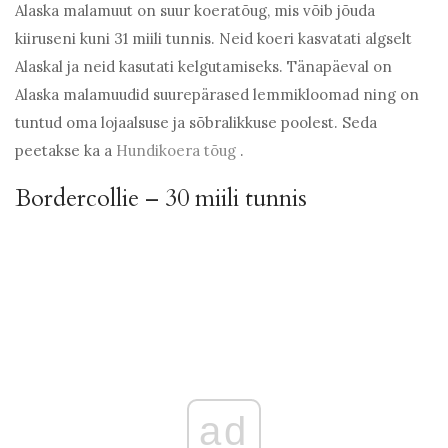
Alaska malamuut on suur koeratõug, mis võib jõuda
kiiruseni kuni 31 miili tunnis. Neid koeri kasvatati algselt
Alaskal ja neid kasutati kelgutamiseks. Tänapäeval on
Alaska malamuudid suurepärased lemmikloomad ning on
tuntud oma lojaalsuse ja sõbralikkuse poolest. Seda
peetakse ka a
Hundikoera tõug
.
Bordercollie – 30 miili tunnis
ad