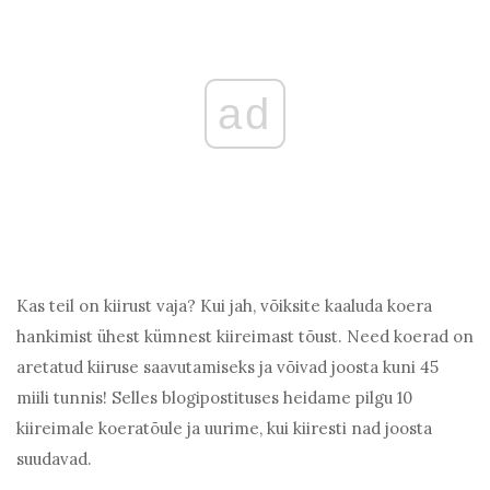
ad
Kas teil on kiirust vaja? Kui jah, võiksite kaaluda koera
hankimist ühest kümnest kiireimast tõust. Need koerad on
aretatud kiiruse saavutamiseks ja võivad joosta kuni 45
miili tunnis! Selles blogipostituses heidame pilgu 10
kiireimale koeratõule ja uurime, kui kiiresti nad joosta
suudavad.