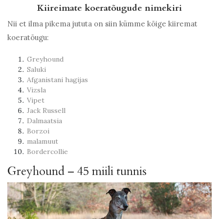
Kiireimate koeratõugude nimekiri
Nii et ilma pikema jututa on siin kümme kõige kiiremat
koeratõugu:
Greyhound
Saluki
Afganistani hagijas
Vizsla
Vipet
Jack Russell
Dalmaatsia
Borzoi
malamuut
Bordercollie
Greyhound – 45 miili tunnis