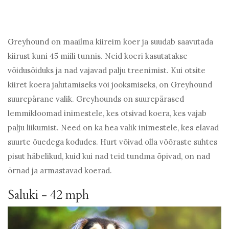
Greyhound on maailma kiireim koer ja suudab saavutada
kiirust kuni 45 miili tunnis. Neid koeri kasutatakse
võidusõiduks ja nad vajavad palju treenimist. Kui otsite
kiiret koera jalutamiseks või jooksmiseks, on Greyhound
suurepärane valik. Greyhounds on suurepärased
lemmikloomad inimestele, kes otsivad koera, kes vajab
palju liikumist. Need on ka hea valik inimestele, kes elavad
suurte õuedega kodudes. Hurt võivad olla võõraste suhtes
pisut häbelikud, kuid kui nad teid tundma õpivad, on nad
õrnad ja armastavad koerad.
Saluki - 42 mph