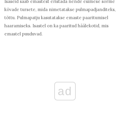
Isaseid saab emastest eristada nende esimese sõrme
kõvade tursete, mida nimetatakse pulmapadjanditeks,
tõttu. Pulmapatju kasutatakse emaste paaritumisel
haaramiseks. Isastel on ka paaritud häälekotid, mis
emastel puuduvad.
ad