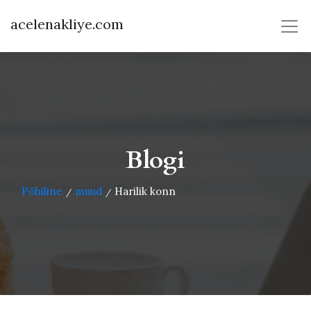
acelenakliye.com
Blogi
Põhiline
muud
Harilik konn
/
/