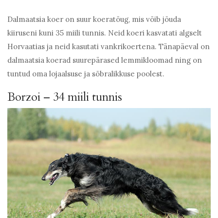
Dalmaatsia koer on suur koeratõug, mis võib jõuda
kiiruseni kuni 35 miili tunnis. Neid koeri kasvatati algselt
Horvaatias ja neid kasutati vankrikoertena. Tänapäeval on
dalmaatsia koerad suurepärased lemmikloomad ning on
tuntud oma lojaalsuse ja sõbralikkuse poolest.
Borzoi – 34 miili tunnis