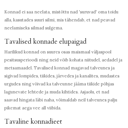
Konnad ei saa neelata, mistõttu nad 'suruvad' oma toidu
alla, kasutades suuri silmi, mis tähendab, et nad peavad
neelamiseks silmad sulgema.
Tavalised konnade elupaigad
Harilikud konnad on suures osas maismaal väljaspool
pesitsusperioodi ning neid võib kohata niitudel, aedadel ja
metsamaadel. Tavalised konnad magavad talveunes ja
sigivad lompides, tiikides, järvedes ja kanalites, mudastes
urgudes ning võivad ka talveunne jääma tiikide põhjas
lagunevate lehtede ja muda kihtides. Asjaolu, et nad
saavad hingata läbi naha, võimaldab neil talveunes palju
pikemat aega vee all viibida.
Tavaline konnadieet