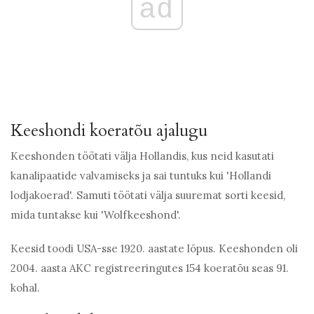
ad
Keeshondi koeratõu ajalugu
Keeshonden töötati välja Hollandis, kus neid kasutati
kanalipaatide valvamiseks ja sai tuntuks kui 'Hollandi
lodjakoerad'. Samuti töötati välja suuremat sorti keesid,
mida tuntakse kui 'Wolfkeeshond'.
Keesid toodi USA-sse 1920. aastate lõpus. Keeshonden oli
2004. aasta AKC registreeringutes 154 koeratõu seas 91.
kohal.