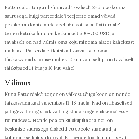
Patterdale'i terjerid sünnivad tavaliselt 2–5 pesakonna
suurusega, kuigi patterdale'i terjerite emad võivad
pesakonna kohta anda veel ühe või kaks. Patterdale'i
terjeri kutsika hind on keskmiselt 500–700 USD ja
tavaliselt on nad valmis oma koju minema alates kaheksast
nädalast. Patterdale'i kutsikad saavutavad oma
täiskasvanud suuruse umbes 10 kuu vanuselt ja on tavaliselt
täisküpsed 14 kuu ja 16 kuu vahel.
Välimus
Kuna Patterdale'i terjer on väikest tõugu koer, on nende
täiskasvanu kaal vahemikus 11–13 naela. Nad on lihaselised
ja tugevad ning suudavad pigistada kõige väiksematesse
ruumidesse. Nende pea on kiilukujuline ja neil on
keskmise suurusega disketid ettepoole suunatud ja
kolmnurkse kujuga kõrvad. Ka nende lõualuu on tugev ja