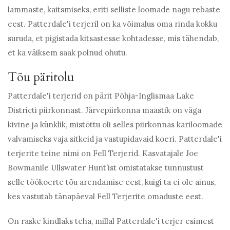
lammaste, kaitsmiseks, eriti selliste loomade nagu rebaste
eest. Patterdale'i terjeril on ka võimalus oma rinda kokku
suruda, et pigistada kitsastesse kohtadesse, mis tähendab,
et ka väiksem saak polnud ohutu.
Tõu päritolu
Patterdale'i terjerid on pärit Põhja-Inglismaa Lake
Districti piirkonnast. Järvepiirkonna maastik on väga
kivine ja künklik, mistõttu oli selles piirkonnas kariloomade
valvamiseks vaja sitkeid ja vastupidavaid koeri. Patterdale'i
terjerite teine ​​nimi on Fell Terjerid. Kasvatajale Joe
Bowmanile Ullswater Hunt’ist omistatakse tunnustust
selle töökoerte tõu arendamise eest, kuigi ta ei ole ainus,
kes vastutab tänapäeval Fell Terjerite omaduste eest.
On raske kindlaks teha, millal Patterdale'i terjer esimest