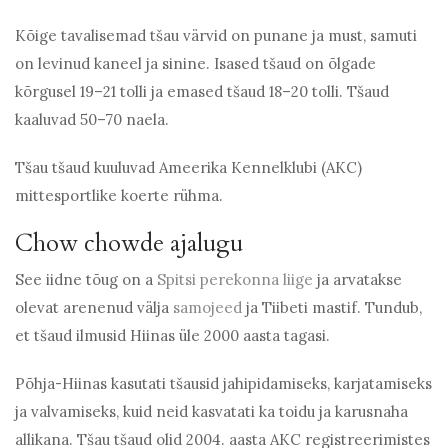
Kõige tavalisemad tšau värvid on punane ja must, samuti
on levinud kaneel ja sinine. Isased tšaud on õlgade
kõrgusel 19–21 tolli ja emased tšaud 18–20 tolli. Tšaud
kaaluvad 50–70 naela.
Tšau tšaud kuuluvad Ameerika Kennelklubi (AKC)
mittesportlike koerte rühma.
Chow chowde ajalugu
See iidne tõug on a
Spitsi perekonna liige
ja arvatakse
olevat arenenud välja
samojeed
ja Tiibeti mastif. Tundub,
et tšaud ilmusid Hiinas üle 2000 aasta tagasi.
Põhja-Hiinas kasutati tšausid jahipidamiseks, karjatamiseks
ja valvamiseks, kuid neid kasvatati ka toidu ja karusnaha
allikana. Tšau tšaud olid 2004. aasta AKC registreerimistes