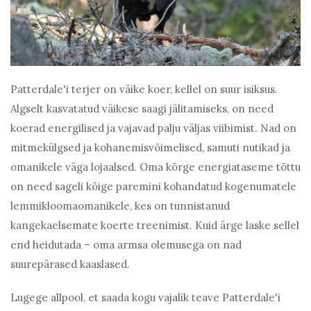
Patterdale'i terjer on väike koer, kellel on suur isiksus.
Algselt kasvatatud väikese saagi jälitamiseks, on need
koerad energilised ja vajavad palju väljas viibimist. Nad on
mitmekülgsed ja kohanemisvõimelised, samuti nutikad ja
omanikele väga lojaalsed. Oma kõrge energiataseme tõttu
on need sageli kõige paremini kohandatud kogenumatele
lemmikloomaomanikele, kes on tunnistanud
kangekaelsemate koerte treenimist. Kuid ärge laske sellel
end heidutada – oma armsa olemusega on nad
suurepärased kaaslased.
Lugege allpool, et saada kogu vajalik teave Patterdale'i