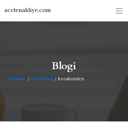
acelenakliye.com
Blogi
Põhiline
Koeratõud
Keeshonden
/
/