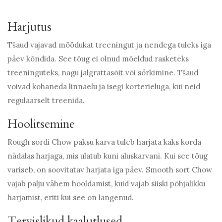
Harjutus
Tšaud vajavad mõõdukat treeningut ja nendega tuleks iga
päev kõndida. See tõug ei olnud mõeldud rasketeks
treeninguteks, nagu jalgrattasõit või sörkimine. Tšaud
võivad kohaneda linnaelu ja isegi korterieluga, kui neid
regulaarselt treenida.
Hoolitsemine
Rough sordi Chow paksu karva tuleb harjata kaks korda
nädalas harjaga, mis ulatub kuni aluskarvani. Kui see tõug
variseb, on soovitatav harjata iga päev. Smooth sort Chow
vajab palju vähem hooldamist, kuid vajab siiski põhjalikku
harjamist, eriti kui see on langenud.
Tervislikud kaalutlused