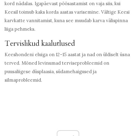
kord nädalas. Igapäevast põõsastamist on vaja siis, kui
Keesil toimub kaks korda aastas varisemine. Vältige Keesi
karvkatte vannitamist, kuna see muudab karva välispinna
liiga pehmeks.
Tervislikud kaalutlused
Keeshondeni eluiga on 12–15 aastat ja nad on üldiselt üsna
terved. Mõned levinumad terviseprobleemid on
puusaliigese düsplaasia, südamehaigused ja
silmaprobleemid.