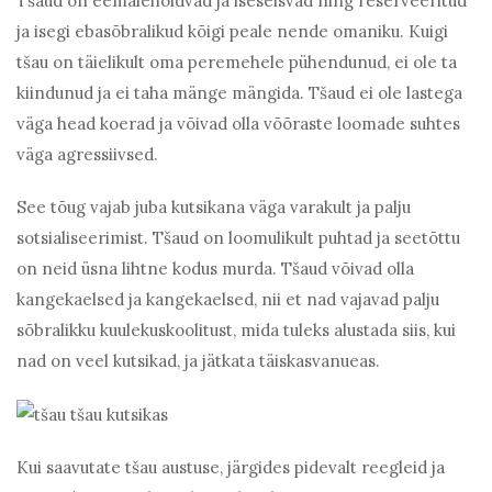
Tšaud on eemalehoidvad ja iseseisvad ning reserveeritud
ja isegi ebasõbralikud kõigi peale nende omaniku. Kuigi
tšau on täielikult oma peremehele pühendunud, ei ole ta
kiindunud ja ei taha mänge mängida. Tšaud ei ole lastega
väga head koerad ja võivad olla võõraste loomade suhtes
väga agressiivsed.
See tõug vajab juba kutsikana väga varakult ja palju
sotsialiseerimist. Tšaud on loomulikult puhtad ja seetõttu
on neid üsna lihtne kodus murda. Tšaud võivad olla
kangekaelsed ja kangekaelsed, nii et nad vajavad palju
sõbralikku kuulekuskoolitust, mida tuleks alustada siis, kui
nad on veel kutsikad, ja jätkata täiskasvanueas.
Kui saavutate tšau austuse, järgides pidevalt reegleid ja