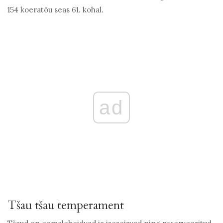
154 koeratõu seas 61. kohal.
ad
Tšau tšau temperament