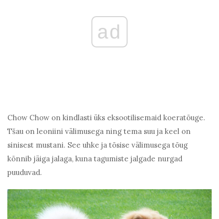
ad
Chow Chow on kindlasti üks eksootilisemaid koeratõuge.
Tšau on leoniini välimusega ning tema suu ja keel on
sinisest mustani. See uhke ja tõsise välimusega tõug
kõnnib jäiga jalaga, kuna tagumiste jalgade nurgad
puuduvad.