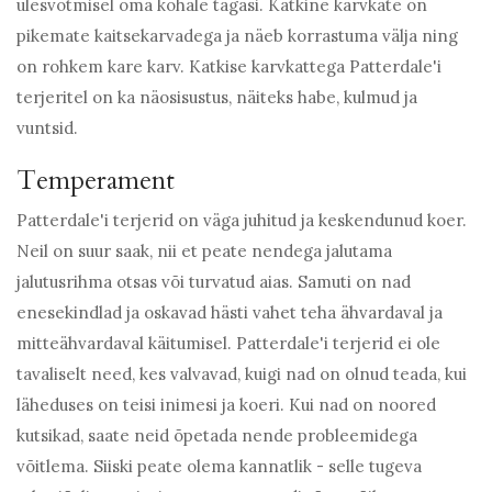
ülesvõtmisel oma kohale tagasi. Katkine karvkate on
pikemate kaitsekarvadega ja näeb korrastuma välja ning
on rohkem kare karv. Katkise karvkattega Patterdale'i
terjeritel on ka näosisustus, näiteks habe, kulmud ja
vuntsid.
Temperament
Patterdale'i terjerid on väga juhitud ja keskendunud koer.
Neil on suur saak, nii et peate nendega jalutama
jalutusrihma otsas või turvatud aias. Samuti on nad
enesekindlad ja oskavad hästi vahet teha ähvardaval ja
mitteähvardaval käitumisel. Patterdale'i terjerid ei ole
tavaliselt need, kes valvavad, kuigi nad on olnud teada, kui
läheduses on teisi inimesi ja koeri. Kui nad on noored
kutsikad, saate neid õpetada nende probleemidega
võitlema. Siiski peate olema kannatlik - selle tugeva