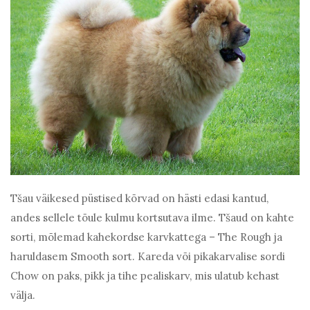
Tšau väikesed püstised kõrvad on hästi edasi kantud,
andes sellele tõule kulmu kortsutava ilme. Tšaud on kahte
sorti, mõlemad kahekordse karvkattega – The Rough ja
haruldasem Smooth sort. Kareda või pikakarvalise sordi
Chow on paks, pikk ja tihe pealiskarv, mis ulatub kehast
välja.