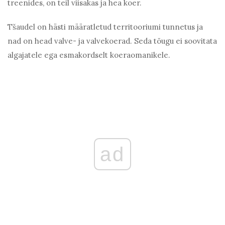
treenides, on teil viisakas ja hea koer.
Tšaudel on hästi määratletud territooriumi tunnetus ja
nad on head valve- ja valvekoerad. Seda tõugu ei soovitata
algajatele ega esmakordselt koeraomanikele.
ad