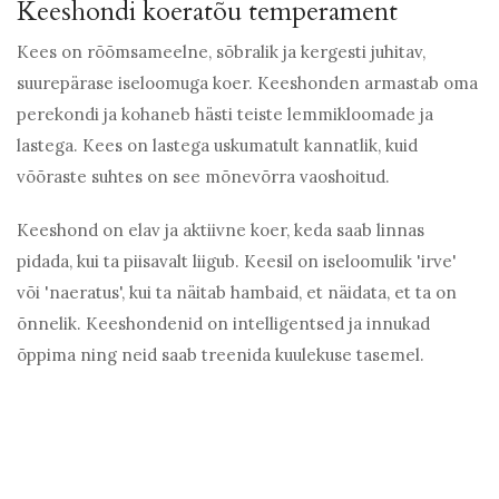
Keeshondi koeratõu temperament
Kees on rõõmsameelne, sõbralik ja kergesti juhitav,
suurepärase iseloomuga koer. Keeshonden armastab oma
perekondi ja kohaneb hästi teiste lemmikloomade ja
lastega. Kees on lastega uskumatult kannatlik, kuid
võõraste suhtes on see mõnevõrra vaoshoitud.
Keeshond on elav ja aktiivne koer, keda saab linnas
pidada, kui ta piisavalt liigub. Keesil on iseloomulik 'irve'
või 'naeratus', kui ta näitab hambaid, et näidata, et ta on
õnnelik. Keeshondenid on intelligentsed ja innukad
õppima ning neid saab treenida kuulekuse tasemel.