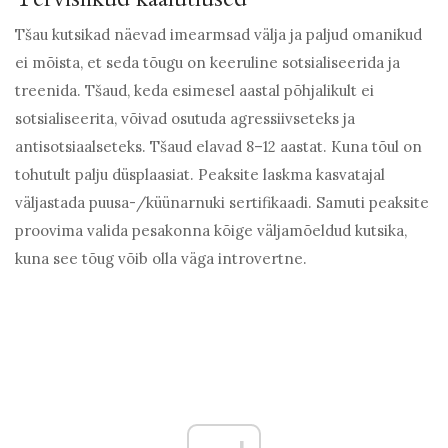
Tšau kutsikad näevad imearmsad välja ja paljud omanikud
ei mõista, et seda tõugu on keeruline sotsialiseerida ja
treenida. Tšaud, keda esimesel aastal põhjalikult ei
sotsialiseerita, võivad osutuda agressiivseteks ja
antisotsiaalseteks. Tšaud elavad 8–12 aastat. Kuna tõul on
tohutult palju düsplaasiat. Peaksite laskma kasvatajal
väljastada puusa-/küünarnuki sertifikaadi. Samuti peaksite
proovima valida pesakonna kõige väljamõeldud kutsika,
kuna see tõug võib olla väga introvertne.