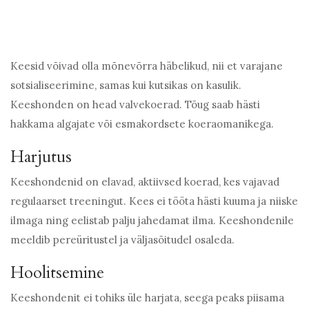
Keesid võivad olla mõnevõrra häbelikud, nii et varajane
sotsialiseerimine, samas kui kutsikas on kasulik.
Keeshonden on head valvekoerad. Tõug saab hästi
hakkama algajate või esmakordsete koeraomanikega.
Harjutus
Keeshondenid on elavad, aktiivsed koerad, kes vajavad
regulaarset treeningut. Kees ei tööta hästi kuuma ja niiske
ilmaga ning eelistab palju jahedamat ilma. Keeshondenile
meeldib pereüritustel ja väljasõitudel osaleda.
Hoolitsemine
Keeshondenit ei tohiks üle harjata, seega peaks piisama