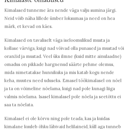
Kimalased tunneme ära nende väga valju sumina järgi.
Neid võib näha lillede ümber loksumas ja need on hea
märk, et kevad on käes.
Kimalased on tavaliselt väga iseloomulikud musta ja
kollase värviga, kuigi nad võivad olla punased ja mustad või
oranžid ja mustad. Veel üks ilmne (kuid mitte ainulaadne)
omadus on pikkade hargnenud säärte pehme olemus,
mida nimetatakse hunnikuks ja mis katab kogu nende
keha, muutes need uduseks. Emasel töökimalasel on nõel
ja ta on võimeline nõelama, kuigi nad pole kunagi liiga
valmis nõelama. Isasel kimalasel pole nõela ja seetõttu ei
saa ta nõelata.
Kimalasel ei ole kõrvu ning pole teada, kas ja kuidas
kimalane kuuleb õhku läbivaid helilaineid, küll aga tunneb