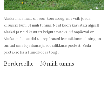
Alaska malamuut on suur koeratõug, mis võib jõuda
kiiruseni kuni 31 miili tunnis. Neid koeri kasvatati algselt
Alaskal ja neid kasutati kelgutamiseks. Tänapäeval on
Alaska malamuudid suurepärased lemmikloomad ning on
tuntud oma lojaalsuse ja sõbralikkuse poolest. Seda
peetakse ka a
Hundikoera tõug
.
Bordercollie – 30 miili tunnis