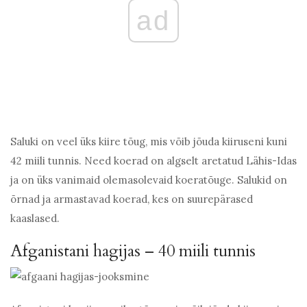
ad
Saluki on veel üks kiire tõug, mis võib jõuda kiiruseni kuni
42 miili tunnis. Need koerad on algselt aretatud Lähis-Idas
ja on üks vanimaid olemasolevaid koeratõuge. Salukid on
õrnad ja armastavad koerad, kes on suurepärased
kaaslased.
Afganistani hagijas – 40 miili tunnis