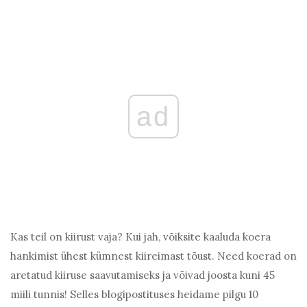
ad
Kas teil on kiirust vaja? Kui jah, võiksite kaaluda koera
hankimist ühest kümnest kiireimast tõust. Need koerad on
aretatud kiiruse saavutamiseks ja võivad joosta kuni 45
miili tunnis! Selles blogipostituses heidame pilgu 10