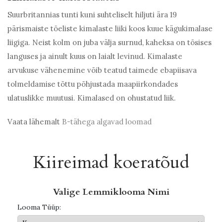
Suurbritannias tunti kuni suhteliselt hiljuti ära 19
pärismaiste tõeliste kimalaste liiki koos kuue kägukimalase
liigiga. Neist kolm on juba välja surnud, kaheksa on tõsises
languses ja ainult kuus on laialt levinud. Kimalaste
arvukuse vähenemine võib teatud taimede ebapiisava
tolmeldamise tõttu põhjustada maapiirkondades
ulatuslikke muutusi. Kimalased on ohustatud liik.
Vaata lähemalt
B-tähega algavad loomad
Kiireimad koeratõud
Valige Lemmiklooma Nimi
Looma Tüüp: