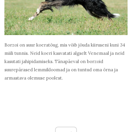
Borzoi on suur koeratõug, mis võib jõuda kiiruseni kuni 34
miili tunnis. Neid koeri kasvatati algselt Venemaal ja neid
kasutati jahipidamiseks. Tänapäeval on borzoid
suurepärased lemmikloomad ja on tuntud oma õrna ja
armastava olemuse poolest.