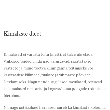
Kimalaste dieet
Kimalased ei varusta toitu (mett), et talve üle elada.
Väikesed toidud, mida nad varustavad, säästetakse
vastsete ja mune tootva kuninganna toitmiseks või
kasutatakse külmade, tuuliste ja vihmaste päevade
üleelamiseks. Nagu nende sugulased mesilased, toituvad
ka kimalased nektarist ja koguvad oma poegade toitmiseks
õietolmu.
Nii nagu sotsiaalsed herilased, sureb ka kimalaste koloonia