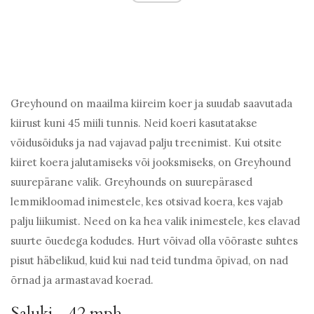
Greyhound on maailma kiireim koer ja suudab saavutada
kiirust kuni 45 miili tunnis. Neid koeri kasutatakse
võidusõiduks ja nad vajavad palju treenimist. Kui otsite
kiiret koera jalutamiseks või jooksmiseks, on Greyhound
suurepärane valik. Greyhounds on suurepärased
lemmikloomad inimestele, kes otsivad koera, kes vajab
palju liikumist. Need on ka hea valik inimestele, kes elavad
suurte õuedega kodudes. Hurt võivad olla võõraste suhtes
pisut häbelikud, kuid kui nad teid tundma õpivad, on nad
õrnad ja armastavad koerad.
Saluki - 42 mph