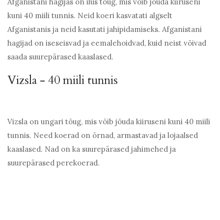
Afganistani hagijas on ilus tõug, mis võib jõuda kiiruseni
kuni 40 miili tunnis. Neid koeri kasvatati algselt
Afganistanis ja neid kasutati jahipidamiseks. Afganistani
hagijad on iseseisvad ja eemalehoidvad, kuid neist võivad
saada suurepärased kaaslased.
Vizsla - 40 miili tunnis
Vizsla on ungari tõug, mis võib jõuda kiiruseni kuni 40 miili
tunnis. Need koerad on õrnad, armastavad ja lojaalsed
kaaslased. Nad on ka suurepärased jahimehed ja
suurepärased perekoerad.