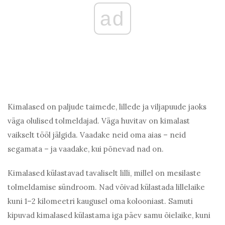
ad
Kimalased on paljude taimede, lillede ja viljapuude jaoks
väga olulised tolmeldajad. Väga huvitav on kimalast
vaikselt tööl jälgida. Vaadake neid oma aias – neid
segamata – ja vaadake, kui põnevad nad on.
Kimalased külastavad tavaliselt lilli, millel on mesilaste
tolmeldamise sündroom. Nad võivad külastada lillelaike
kuni 1–2 kilomeetri kaugusel oma kolooniast. Samuti
kipuvad kimalased külastama iga päev samu õielaike, kuni