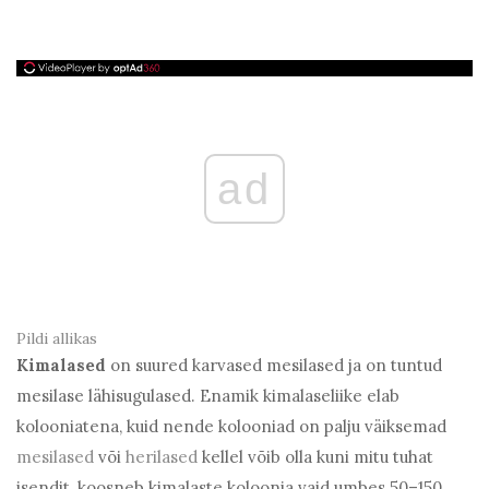
ad
Pildi allikas
Kimalased
on suured karvased mesilased ja on tuntud
mesilase lähisugulased. Enamik kimalaseliike elab
kolooniatena, kuid nende kolooniad on palju väiksemad
mesilased
või
herilased
kellel võib olla kuni mitu tuhat
isendit, koosneb kimalaste koloonia vaid umbes 50–150