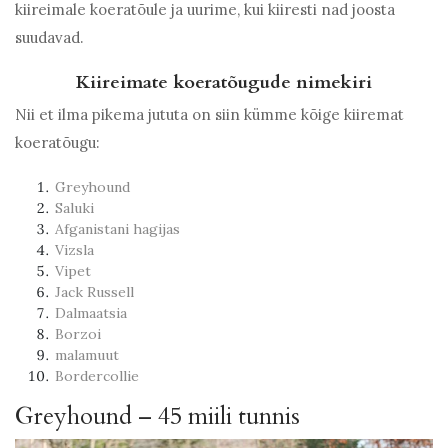
kiireimale koeratõule ja uurime, kui kiiresti nad joosta
suudavad.
Kiireimate koeratõugude nimekiri
Nii et ilma pikema jututa on siin kümme kõige kiiremat
koeratõugu:
Greyhound
Saluki
Afganistani hagijas
Vizsla
Vipet
Jack Russell
Dalmaatsia
Borzoi
malamuut
Bordercollie
Greyhound – 45 miili tunnis