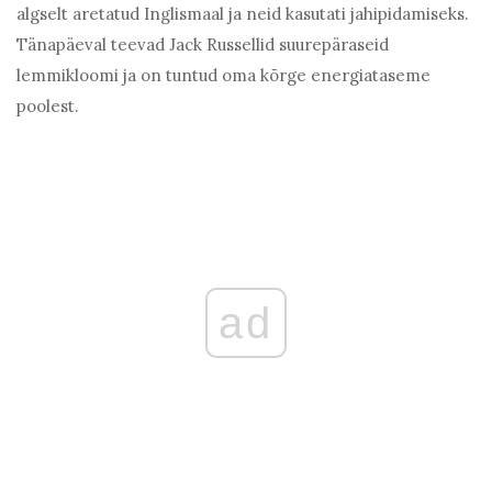
algselt aretatud Inglismaal ja neid kasutati jahipidamiseks.
Tänapäeval teevad Jack Russellid suurepäraseid
lemmikloomi ja on tuntud oma kõrge energiataseme
poolest.
ad