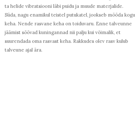
ta helide vibratsiooni läbi puidu ja muude materjalide.
Süda, nagu enamikul teistel putukatel, jookseb mööda kogu
keha. Nende rasvane keha on toiduvaru. Enne talveunne
jäämist söövad kuningannad nii palju kui võimalik, et
suurendada oma rasvast keha. Rakkudes olev rasv kulub
talveune ajal ära.