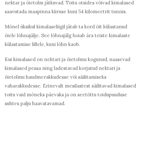
nektar ja õietolm jätkuvad. Toitu otsides võivad kimalased
saavutada maapinna kiiruse kuni 54 kilomeetrit tunnis.
Mõnel üksikul kimalaseliigil jätab ta kord õit külastanud
õiele lõhnajälje. See lõhnajälg hoiab ära teiste kimalaste
külastamise lillele, kuni lõhn kaob.
Kui kimalased on nektari ja õietolmu kogunud, naasevad
kimalased pessa ning ladestavad korjatud nektari ja
õietolmu haudmerakkudesse või säilitamiseks
vaharakkudesse. Erinevalt mesilastest säilitavad kimalased
toitu vaid mõneks päevaks ja on seetõttu toidupuuduse
suhtes palju haavatavamad.