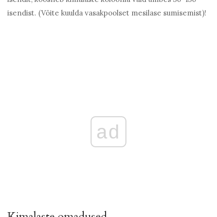
isendist. (Võite kuulda vasakpoolset mesilase sumisemist)!
ad
Kimalaste omadused