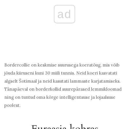
ad
Bordercollie on keskmise suurusega koeratõug, mis võib
jõuda kiiruseni kuni 30 miili tunnis. Neid koeri kasvatati
algselt Šotimaal ja neid kasutati lammaste karjatamiseks.
Tänapäeval on borderkollid suurepärased lemmikloomad
ning on tuntud oma kõrge intelligentsuse ja lojaalsuse
poolest.
Euraasia kobras