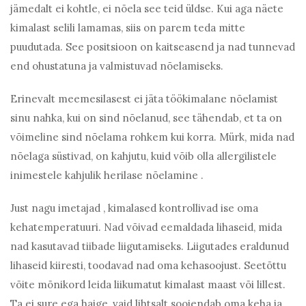
jämedalt ei kohtle, ei nõela see teid üldse. Kui aga näete
kimalast selili lamamas, siis on parem teda mitte
puudutada. See positsioon on kaitseasend ja nad tunnevad
end ohustatuna ja valmistuvad nõelamiseks.
Erinevalt meemesilasest ei jäta töökimalane nõelamist
sinu nahka, kui on sind nõelanud, see tähendab, et ta on
võimeline sind nõelama rohkem kui korra. Mürk, mida nad
nõelaga süstivad, on kahjutu, kuid võib olla allergilistele
inimestele kahjulik herilase nõelamine .
Just nagu imetajad , kimalased kontrollivad ise oma
kehatemperatuuri. Nad võivad eemaldada lihaseid, mida
nad kasutavad tiibade liigutamiseks. Liigutades eraldunud
lihaseid kiiresti, toodavad nad oma kehasoojust. Seetõttu
võite mõnikord leida liikumatut kimalast maast või lillest.
Ta ei sure ega haige, vaid lihtsalt soojendab oma keha ja