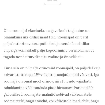
Oma roomajal elamiseks mugava kodu tagamine on
omanikuna üks olulisemaid töid. Roomajad on pärit
paljudest erinevatest paikadest ja nende loodusliku
elupaiga võimalikult palju kopeerimine on ülioluline, et
tagada nende turvaline, turvaline ja õnnelik elu.
Kuna siin on nii palju erinevaid roomajaid, on paljudel vaja
erivarustust, nagu UV-valgustid, soojuslambid või vesi. Iga
roomaja on omal moel erinev, nii et nende vajaduste
rahuldamine võib tunduda pisut hirmutav. Parimad 20
gallonilised roomajate mahutid sobivad väiksematele
roomajatele, nagu anoolid, või väikestele madudele, nagu