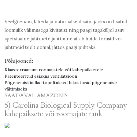
Veelgi enam, laheda ja naturaalse disaini jaoks on lisatud
loomulik välimusega kivitaust ning paagi tagaküljel asuv
spetsiaalne juhtmete juhtimine aitab hoida torusid või
juhtmeid teelt eemal, jättes paagi puhtaks.
Põhijooned:
Klaasterraarium roomajatele või kahepaiksetele
Patenteeritud esiakna ventilatsioon
Põgenemiskindlad topeltuksed lukustuvad põgenemise
vältimiseks
SAADAVAL AMAZONIS
5) Carolina Biological Supply Company
kahepaiksete või roomajate tank