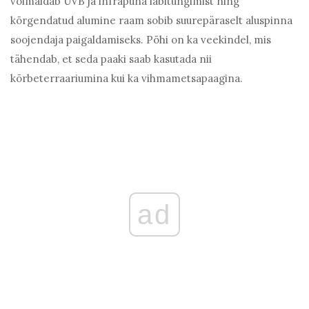
võimaldab UVB ja infrapuna läbitungimist ning
kõrgendatud alumine raam sobib suurepäraselt aluspinna
soojendaja paigaldamiseks. Põhi on ka veekindel, mis
tähendab, et seda paaki saab kasutada nii
kõrbeterraariumina kui ka vihmametsapaagina.
ad