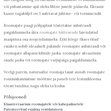
või puhastamise ajal oleks lihtne juurde pääseda. Ekraani
kaane tagaküljel on 5 suletavat juhtme- või torusisendit.
Roomajate paagi põhjaplaat tõstetakse substraadi
paigaldamiseks üles
roomajate kütteseade
laiendatud
maapinna osa soojendamiseks. Eriti kõrge fikseeritud
esiaken sobib ideaalselt paksude roomajate substraadi või
roomajate allapanu kihtide jaoks, roomajate akvaariumi
osade jaoks või roomajate varjupaiga paigaldamiseks.
Veelgi parem, naturaalne roomaja taust annab roomajate
ronimiskaunistuse mõõtme ja paneb teie lemmiklooma
tõesti tundma, nagu oleks ta kodus.
Põhijooned:
Klaasterraarium roomajatele või kahepaiksetele
Patenteeritud esiakna ventilatsioon