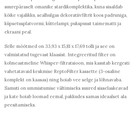
suurepäraselt omanike stardikomplektiks, kuna sisaldab
kõike vajalikku, sealhulgas dekoratiivfiltrit koos padruniga,
küpsetusplatvormi, küttelampi, pukspuust taimematti ja
ekraani peal.
Selle mõõtmed on 33,93 x 15,81 x 17,69 tolli ja see on
valmistatud tugevast klaasist. Integreeritud filter on
kolmeastmeline Whisper-filtratsioon, mis kasutab kergesti
vahetatavaid keskmise ReptoFilter kassette (3-osaline
komplekt on kaasas) ning hoiab vee selge ja lõhnavaba.
Samuti on ummistumise vältimiseks suured sisselaskeavad
ja kate hoiab loomad eemal, pakkudes samas ideaalset ala
peesitamiseks.