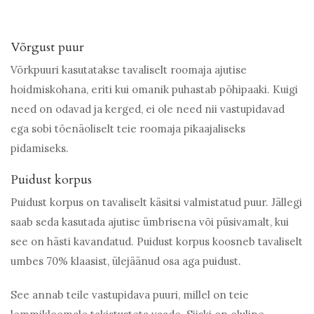
Võrgust puur
Võrkpuuri kasutatakse tavaliselt roomaja ajutise
hoidmiskohana, eriti kui omanik puhastab põhipaaki. Kuigi
need on odavad ja kerged, ei ole need nii vastupidavad
ega sobi tõenäoliselt teie roomaja pikaajaliseks
pidamiseks.
Puidust korpus
Puidust korpus on tavaliselt käsitsi valmistatud puur. Jällegi
saab seda kasutada ajutise ümbrisena või püsivamalt, kui
see on hästi kavandatud. Puidust korpus koosneb tavaliselt
umbes 70% klaasist, ülejäänud osa aga puidust.
See annab teile vastupidava puuri, millel on teie