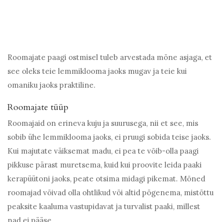
Roomajate paagi ostmisel tuleb arvestada mõne asjaga, et
see oleks teie lemmiklooma jaoks mugav ja teie kui
omaniku jaoks praktiline.
Roomajate tüüp
Roomajaid on erineva kuju ja suurusega, nii et see, mis
sobib ühe lemmiklooma jaoks, ei pruugi sobida teise jaoks.
Kui majutate väiksemat madu, ei pea te võib-olla paagi
pikkuse pärast muretsema, kuid kui proovite leida paaki
kerapüütoni jaoks, peate otsima midagi pikemat. Mõned
roomajad võivad olla ohtlikud või altid põgenema, mistõttu
peaksite kaaluma vastupidavat ja turvalist paaki, millest
nad ei pääse.