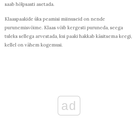
saab hõlpsasti asetada.
Klaaspaakide üks peamisi miinuseid on nende
purunemisvõime. Klaas võib kergesti puruneda, seega
tuleks sellega arvestada, kui paaki hakkab käsitsema keegi,
kellel on vähem kogemusi.
ad