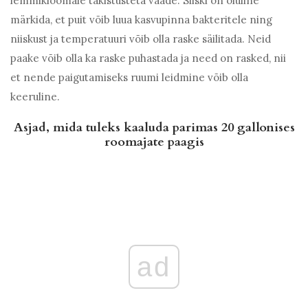
lemmikloomale takistusteta vaade. Siiski on oluline
märkida, et puit võib luua kasvupinna bakteritele ning
niiskust ja temperatuuri võib olla raske säilitada. Neid
paake võib olla ka raske puhastada ja need on rasked, nii
et nende paigutamiseks ruumi leidmine võib olla
keeruline.
Asjad, mida tuleks kaaluda parimas 20 gallonises
roomajate paagis
ad