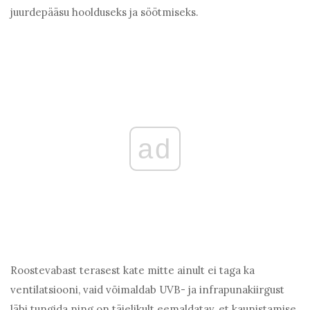
juurdepääsu hoolduseks ja söötmiseks.
ad
Roostevabast terasest kate mitte ainult ei taga ka
ventilatsiooni, vaid võimaldab UVB- ja infrapunakiirgust
läbi tungida ning on täielikult eemaldatav, et kaunistamise