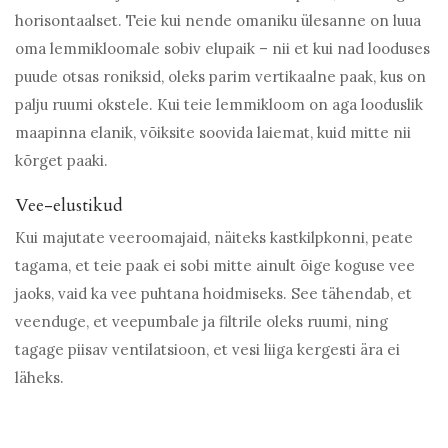
horisontaalset. Teie kui nende omaniku ülesanne on luua
oma lemmikloomale sobiv elupaik – nii et kui nad looduses
puude otsas roniksid, oleks parim vertikaalne paak, kus on
palju ruumi okstele. Kui teie lemmikloom on aga looduslik
maapinna elanik, võiksite soovida laiemat, kuid mitte nii
kõrget paaki.
Vee-elustikud
Kui majutate veeroomajaid, näiteks kastkilpkonni, peate
tagama, et teie paak ei sobi mitte ainult õige koguse vee
jaoks, vaid ka vee puhtana hoidmiseks. See tähendab, et
veenduge, et veepumbale ja filtrile oleks ruumi, ning
tagage piisav ventilatsioon, et vesi liiga kergesti ära ei
läheks.