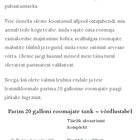
puhastamiseks.
Teie õnneks oleme koostanud allpool ostujuhendi, mis
annab teile kogu teabe, mida vajate oma roomaja
esmakordse majutamise kohta, sealhulgas roomajate
mahutite tüübid ja tegurid, mida enne ostmist arvesse
võtta. Oleme isegi lisanud mõned meie täna turul
olevatest parimatest valikutest.
Seega, kui olete valmis leidma endale ja teie
lemmikloomale parima 20 gallonise roomajate paagi,
jätkake lugemist.
Parim 20 galloni roomajate tank – võrdlustabel
Täielik akvaariumi
komplekt