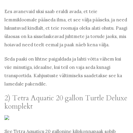
Ees avanevaid uksi saab eraldi avada, et teie
lemmikloomale pääseda ilma, et see välja pääseks, ja need
lukustuvad kindlalt, et teie roomaja oleks alati ohutu. Paagi
ülaosas on ka sisselaskeavad juhtmete ja torude jaoks, mis
hoiavad need teelt eemal ja paak näeb kena välja.
Seda paaki on lihtne paigaldada ja lahti võtta vähem kui
viie minutiga, ideaalne, kui teil on vaja seda kunagi
transportida. Kahjustuste vältimiseks saadetakse see ka
lamedale pakendile.
2) Tetra Aquatic 20 gallon Turtle Deluxe
komplekt
See Tetra Aquaticu 20 gallonine kilpkonnapaak sobib