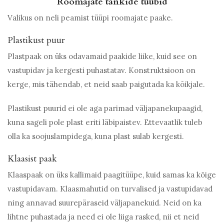
Roomajate tankide tüübid
Valikus on neli peamist tüüpi roomajate paake.
Plastikust puur
Plastpaak on üks odavamaid paakide liike, kuid see on
vastupidav ja kergesti puhastatav. Konstruktsioon on
kerge, mis tähendab, et neid saab paigutada ka kõikjale.
Plastikust puurid ei ole aga parimad väljapanekupaagid,
kuna sageli pole plast eriti läbipaistev. Ettevaatlik tuleb
olla ka soojuslampidega, kuna plast sulab kergesti.
Klaasist paak
Klaaspaak on üks kallimaid paagitüüpe, kuid samas ka kõige
vastupidavam. Klaasmahutid on turvalised ja vastupidavad
ning annavad suurepäraseid väljapanekuid. Neid on ka
lihtne puhastada ja need ei ole liiga rasked, nii et neid