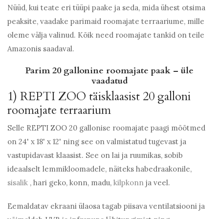
Nüüd, kui teate eri tüüpi paake ja seda, mida ühest otsima
peaksite, vaadake parimaid roomajate terraariume, mille
oleme välja valinud. Kõik need roomajate tankid on teile
Amazonis saadaval.
Parim 20 gallonine roomajate paak – üle
vaadatud
1) REPTI ZOO täisklaasist 20 galloni
roomajate terraarium
Selle REPTI ZOO 20 gallonise roomajate paagi mõõtmed
on 24' x 18' x 12' ning see on valmistatud tugevast ja
vastupidavast klaasist. See on lai ja ruumikas, sobib
ideaalselt lemmikloomadele, näiteks habedraakonile,
sisalik
, hari geko, konn, madu,
kilpkonn
ja veel.
Eemaldatav ekraani ülaosa tagab piisava ventilatsiooni ja