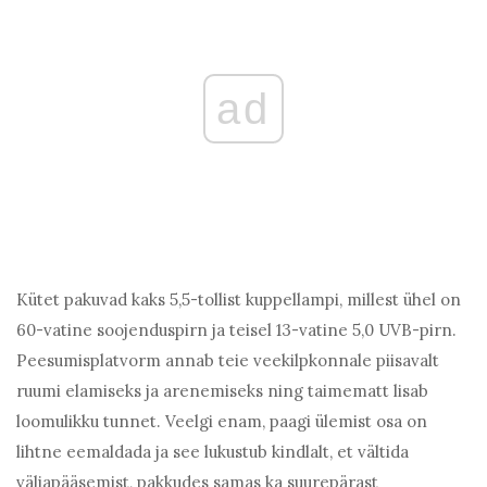
ad
Kütet pakuvad kaks 5,5-tollist kuppellampi, millest ühel on
60-vatine soojenduspirn ja teisel 13-vatine 5,0 UVB-pirn.
Peesumisplatvorm annab teie veekilpkonnale piisavalt
ruumi elamiseks ja arenemiseks ning taimematt lisab
loomulikku tunnet. Veelgi enam, paagi ülemist osa on
lihtne eemaldada ja see lukustub kindlalt, et vältida
väljapääsemist, pakkudes samas ka suurepärast