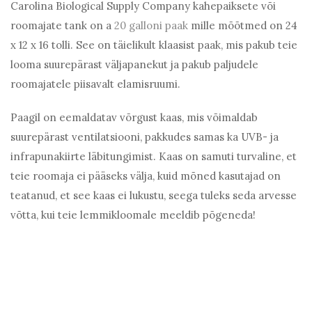
Carolina Biological Supply Company kahepaiksete või
roomajate tank on a
20 galloni paak
mille mõõtmed on 24
x 12 x 16 tolli. See on täielikult klaasist paak, mis pakub teie
looma suurepärast väljapanekut ja pakub paljudele
roomajatele piisavalt elamisruumi.
Paagil on eemaldatav võrgust kaas, mis võimaldab
suurepärast ventilatsiooni, pakkudes samas ka UVB- ja
infrapunakiirte läbitungimist. Kaas on samuti turvaline, et
teie roomaja ei pääseks välja, kuid mõned kasutajad on
teatanud, et see kaas ei lukustu, seega tuleks seda arvesse
võtta, kui teie lemmikloomale meeldib põgeneda!