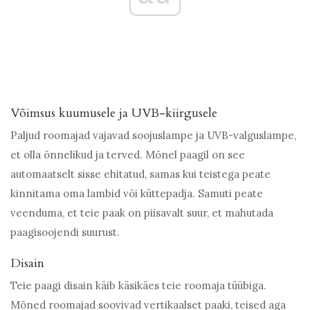
Võimsus kuumusele ja UVB-kiirgusele
Paljud roomajad vajavad soojuslampe ja UVB-valguslampe,
et olla õnnelikud ja terved. Mõnel paagil on see
automaatselt sisse ehitatud, samas kui teistega peate
kinnitama oma lambid või küttepadja. Samuti peate
veenduma, et teie paak on piisavalt suur, et mahutada
paagisoojendi suurust.
Disain
Teie paagi disain käib käsikäes teie roomaja tüübiga.
Mõned roomajad soovivad vertikaalset paaki, teised aga