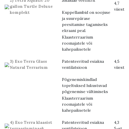
2) Tetra Aquatic 20
Sisaldab veefiltrit
4,7
gallon Turtle Deluxe
viiest
komplekt
Kuppellambid on soojuse
ja suurepärase
peesitamise tagamiseks
ekraani peal.
Klaasterraarium
roomajatele või
kahepaiksetele
3) Exo Terra Glass
Patenteeritud esiakna
4,5
Natural Terrarium
ventilatsioon
viiest
Põgenemiskindlad
topeltuksed lukustuvad
põgenemise vältimiseks
Klaasterraarium
roomajatele või
kahepaiksetele
4) Exo Terra klaasist
Patenteeritud esiakna
4,3
terraariumipaak
ventilatsioon
5-st