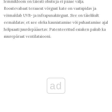
lemmikloom on täiesti ohutu ja ei pääse välja.
Roostevabast terasest võrgust kate on vastupidav ja
võimaldab UVB- ja infrapunakiirgust. See on täielikult
eemaldatav, et see oleks kaunistamise või puhastamise ajal
hõlpsasti juurdepääsetav. Patenteeritud esiaken pakub ka
suurepärast ventilatsiooni.
ad