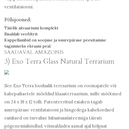
ventilatsiooni.
Põhijooned:
Täielik akvaariumi komplekt
Sisaldab veefiltrit
Kuppellambid on soojuse ja suurepärase peesitamise
tagamiseks ekraani peal.
SAADAVAL AMAZONIS
3) Exo Terra Glass Natural Terrarium
See Exo Terra looduslik terraarium on roomajatele või
kahepaiksetele mõeldud klaasterraarium, mille mõõtmed
on 24 x 18 x 12 tolli. Patenteeritud esiaken tagab
suurepärase ventilatsiooni ja hingedega kahekordsed
esiuksed on turvalise lukustussüsteemiga täiesti
põgenemiskindlad, võimaldades samal ajal hõlpsat