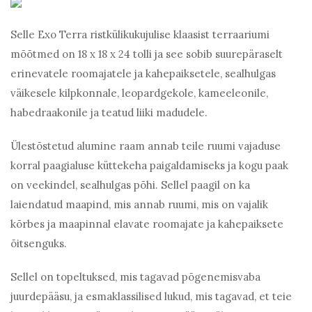
Selle Exo Terra ristkülikukujulise klaasist terraariumi
mõõtmed on 18 x 18 x 24 tolli ja see sobib suurepäraselt
erinevatele roomajatele ja kahepaiksetele, sealhulgas
väikesele kilpkonnale, leopardgekole, kameeleonile,
habedraakonile ja teatud liiki madudele.
Ülestõstetud alumine raam annab teile ruumi vajaduse
korral paagialuse küttekeha paigaldamiseks ja kogu paak
on veekindel, sealhulgas põhi. Sellel paagil on ka
laiendatud maapind, mis annab ruumi, mis on vajalik
kõrbes ja maapinnal elavate roomajate ja kahepaiksete
õitsenguks.
Sellel on topeltuksed, mis tagavad põgenemisvaba
juurdepääsu, ja esmaklassilised lukud, mis tagavad, et teie