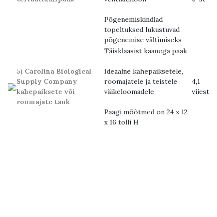
Põgenemiskindlad
topeltuksed lukustuvad
põgenemise vältimiseks
Täisklaasist kaanega paak
5) Carolina Biological
Ideaalne kahepaiksetele,
Supply Company
roomajatele ja teistele
4,1
kahepaiksete või
väikeloomadele
viiest
roomajate tank
Paagi mõõtmed on 24 x 12
x 16 tolli H