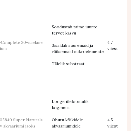
Soodustab taime juurte
tervet kasvu
o-Complete 20-naelane
4,7
Sisaldab suuremaid ja
rium
viiest
väiksemaid mikroelemente
Täielik substraat
Looge üleloomulik
kogemus
S05840 Super Naturals
Ohutu kõikidele
4,5
iv akvaariumi jaoks
akvaariumidele
viiest