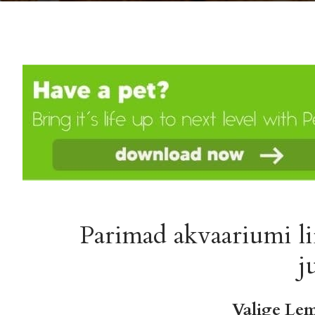
Parimad akvaariumi lii
j
Valige Le