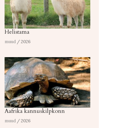
Helistama
muud
/ 2026
Aafrika kannuskilpkonn
muud
/ 2026