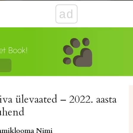
ad
va ülevaated – 2022. aasta
uhend
mmiklooma Nimi