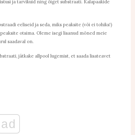
stusi ja tarvikuid ning õiget substraati. Kalapaakide
bstraadi eeliseid ja seda, miks peaksite (või ei tohiks!)
ida peaksite otsima. Oleme isegi lisanud mõned meie
urul saadaval on.
bstraati, jätkake allpool lugemist, et saada lisateavet
ad