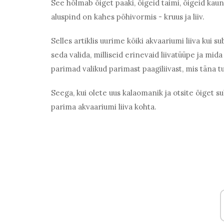
See hõlmab õiget paaki, õigeid taimi, õigeid kauni
aluspind on kahes põhivormis - kruus ja liiv.
Selles artiklis uurime kõiki akvaariumi liiva kui su
seda valida, milliseid erinevaid liivatüüpe ja m
parimad valikud parimast paagiliivast, mis täna t
Seega, kui olete uus kalaomanik ja otsite õiget su
parima akvaariumi liiva kohta.