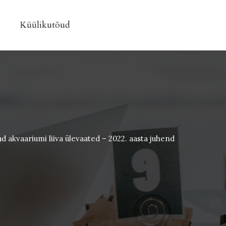
Küülikutõud
d akvaariumi liiva ülevaated – 2022. aasta juhend