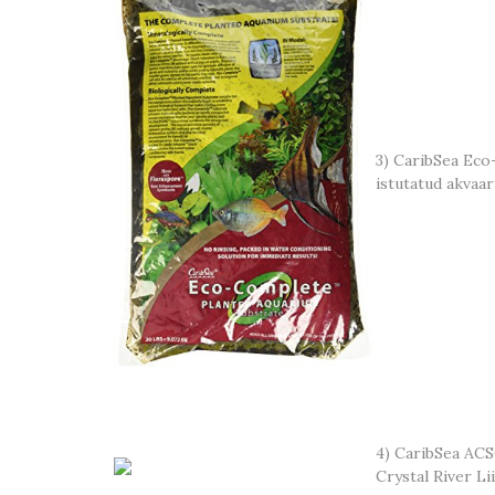
3) CaribSea Ec
istutatud akvaa
4) CaribSea AC
Crystal River Li