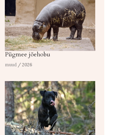
Pügmee jõehobu
muud
/ 2026