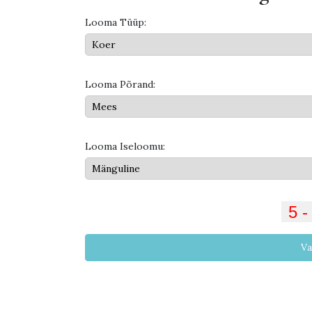
Looma Tüüp:
Looma Põrand:
Looma Iseloomu:
Va