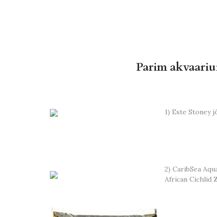
Parim akvaarium
1) Este Stoney j
2) CaribSea Aqu
African Cichlid 