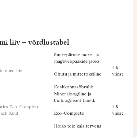
i liiv – võrdlustabel
Suurepärane mere- ja
mageveepaakide jaoks
4,5
õe must liiv
Ohutu ja mittetoksiline
viiest
Keskkonnasõbralik
Mineraloogiline ja
bioloogiliselt täielik
atics Eco-Complete
4,5
Zack Sand
Eco-Complete
viiest
Hoiab teie kala tervena