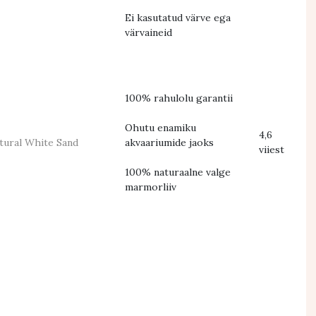
Ei kasutatud värve ega
värvaineid
100% rahulolu garantii
Ohutu enamiku
4,6
tural White Sand
akvaariumide jaoks
viiest
100% naturaalne valge
marmorliiv