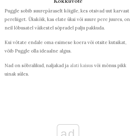
Kokkuvõte
Puggle sobib suurepäraselt kõigile, kes otsivad uut karvast
pereliiget. Ükskõik, kas elate üksi või suure pere juures, on
neil lõbusatel väikestel sõpradel palju pakkuda.
Kui võtate endale oma esimese koera või otsite kutsikat,
võib Puggle olla ideaalne algus.
Nad on sõbralikud, naljakad ja
alati kaisus
või mõnus pikk
uinak süles.
ad