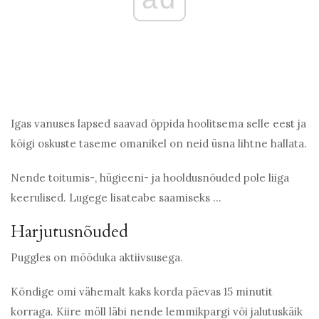
Igas vanuses lapsed saavad õppida hoolitsema selle eest ja
kõigi oskuste taseme omanikel on neid üsna lihtne hallata.
Nende toitumis-, hügieeni- ja hooldusnõuded pole liiga
keerulised. Lugege lisateabe saamiseks ...
Harjutusnõuded
Puggles on mõõduka aktiivsusega.
Kõndige omi vähemalt kaks korda päevas 15 minutit
korraga. Kiire möll läbi nende lemmikpargi või jalutuskäik