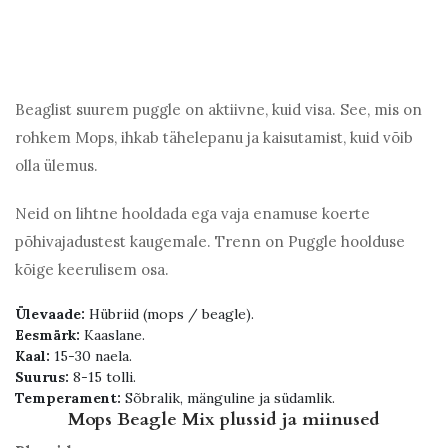
Beaglist suurem puggle on aktiivne, kuid visa. See, mis on
rohkem Mops, ihkab tähelepanu ja kaisutamist, kuid võib
olla ülemus.
Neid on lihtne hooldada ega vaja enamuse koerte
põhivajadustest kaugemale. Trenn on Puggle hoolduse
kõige keerulisem osa.
Ülevaade:
Hübriid (mops / beagle).
Eesmärk:
Kaaslane.
Kaal:
15-30 naela.
Suurus:
8-15 tolli.
Temperament:
Sõbralik, mänguline ja südamlik.
Mops Beagle Mix plussid ja miinused