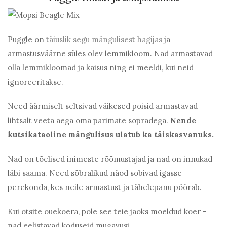
Puggle on
täiuslik segu mängulisest hagijas
ja
armastusväärne süles olev lemmikloom. Nad armastavad
olla lemmikloomad ja kaisus ning ei meeldi, kui neid
ignoreeritakse.
Need äärmiselt seltsivad väikesed poisid armastavad
lihtsalt veeta aega oma parimate sõpradega.
Nende
kutsikataoline mängulisus ulatub ka täiskasvanuks.
Nad on tõelised inimeste rõõmustajad ja nad on innukad
läbi saama. Need sõbralikud näod sobivad igasse
perekonda, kes neile armastust ja tähelepanu pöörab.
Kui otsite õuekoera, pole see teie jaoks mõeldud koer -
nad eelistavad koduseid mugavusi.