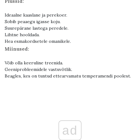
Plussid:
Ideaalne kaaslane ja perekoer.
Sobib peaaegu igasse koju.
Suurepärane lastega peredele.
Lihtne hooldada.
Hea esmakordsetele omanikele.
Miinused:
Võib olla keeruline treenida.
Geeniprobleemidele vastuvõtlik.
Beagles, kes on tuntud ettearvamatu temperamendi poolest.
ad