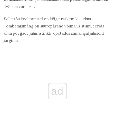
2–3 kuu vanuselt.
Selle tõu koolitamisel on kõige raskem kuulekus.
Tõmbamismäng on suurepärane võimalus stimuleerida
oma poegade jahiinstinkti, õpetades samal ajal juhiseid
järgima.
ad