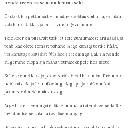
nende treenimise üsna keeruliseks.
Ükskõik kui pettumust valmistav koolitus võib olla, on alati
võti kannatlikkus ja positiivne tugevdamine.
Teie koer on piisavalt tark, et teie suhtumisest aru saada ja
teab, kas olete temast pahane. Ärge kunagi tõstke häält,
või karistage kutsikat füüsiliselt
treeningu ajal. Ka nende
sulgemine tuppa aja maha võtmiseks pole hea mõte.
Selle asemel kiita ja premeerida head käitumist. Premeeri
neid kaisude ja lemmikmängudega palju rohkem, kui
premeerid neid maiustustega.
Ärge laske treeningutel liiale minna ja täiendage seda 10-
15-minutise seisaku ja tavalise mänguga.
Sotsialiseerimis- ja kuulekuskoolitus peaks algama umbes