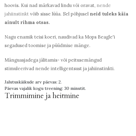
hoovis. Kui nad märkavad lindu või oravat,
nende
jahiinstinkt
võib sisse lüüa. Sel põhjusel
neid tuleks käia
ainult rihma otsas.
Nagu enamik teisi koeri, naudivad ka Mops Beagle'i
segadused toomise ja püüdmise mänge.
Mänguasjadega jälitamis- või peitusemängud
stimuleerivad nende intelligentsust ja jahiinstinkti.
Jalutuskäikude arv päevas: 2.
Päevas vajalik kogu treening: 30 minutit.
Trimmimine ja heitmine