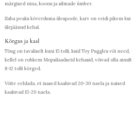
märgised nina, koonu ja silmade ümber.
Saba peaks kõverduma ülespoole, karv on veidi pikem kui
ülejäänud kehal.
Kõrgus ja kaal
Tõug on tavaliselt kuni 15 tolli, kuid Toy Puggles või need,
kellel on rohkem Mopsilaadseid kehasid, võivad olla ainult
8-12 tolli kõrged.
Võite eeldada, et isased kaaluvad 20-30 naela ja naised
kaaluvad 15-20 naela.