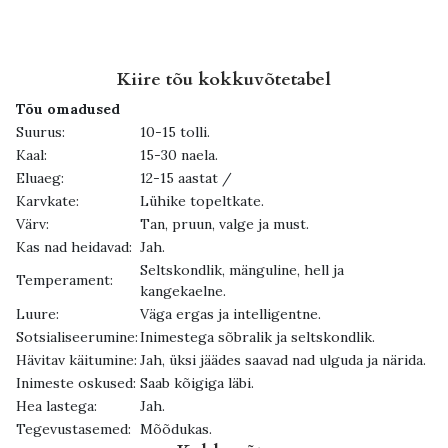
Kiire tõu kokkuvõtetabel
Tõu omadused
Suurus:
10-15 tolli.
Kaal:
15-30 naela.
Eluaeg:
12-15 aastat /
Karvkate:
Lühike topeltkate.
Värv:
Tan, pruun, valge ja must.
Kas nad heidavad:
Jah.
Seltskondlik, mänguline, hell ja
Temperament:
kangekaelne.
Luure:
Väga ergas ja intelligentne.
Sotsialiseerumine:
Inimestega sõbralik ja seltskondlik.
Hävitav käitumine:
Jah, üksi jäädes saavad nad ulguda ja närida.
Inimeste oskused:
Saab kõigiga läbi.
Hea lastega:
Jah.
Tegevustasemed:
Mõõdukas.