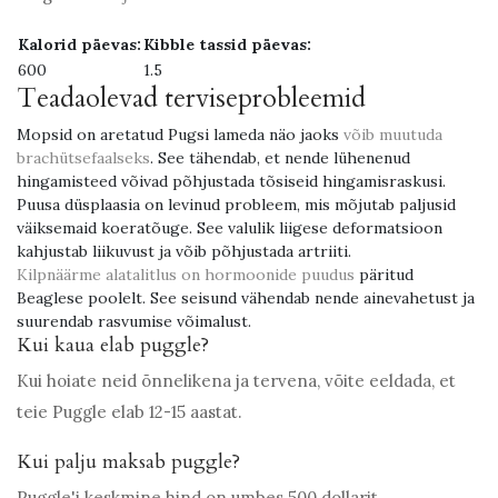
Kalorid päevas:
Kibble tassid päevas:
600
1.5
Teadaolevad terviseprobleemid
Mopsid on aretatud Pugsi lameda näo jaoks
võib muutuda
brachütsefaalseks
. See tähendab, et nende lühenenud
hingamisteed võivad põhjustada tõsiseid hingamisraskusi.
Puusa düsplaasia on levinud probleem, mis mõjutab paljusid
väiksemaid koeratõuge. See valulik liigese deformatsioon
kahjustab liikuvust ja võib põhjustada artriiti.
Kilpnäärme alatalitlus on hormoonide puudus
päritud
Beaglese poolelt. See seisund vähendab nende ainevahetust ja
suurendab rasvumise võimalust.
Kui kaua elab puggle?
Kui hoiate neid õnnelikena ja tervena, võite eeldada, et
teie Puggle elab 12-15 aastat.
Kui palju maksab puggle?
Puggle'i keskmine hind on umbes 500 dollarit.