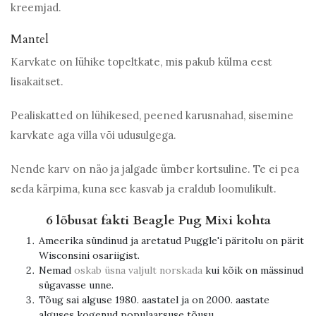
kreemjad.
Mantel
Karvkate on lühike topeltkate, mis pakub külma eest
lisakaitset.
Pealiskatted on lühikesed, peened karusnahad, sisemine
karvkate aga villa või udusulgega.
Nende karv on näo ja jalgade ümber kortsuline. Te ei pea
seda kärpima, kuna see kasvab ja eraldub loomulikult.
6 lõbusat fakti Beagle Pug Mixi kohta
Ameerika sündinud ja aretatud Puggle'i päritolu on pärit
Wisconsini osariigist.
Nemad
oskab üsna valjult norskada
kui kõik on mässinud
sügavasse unne.
Tõug sai alguse 1980. aastatel ja on 2000. aastate
alguses kogenud populaarsuse tõusu.