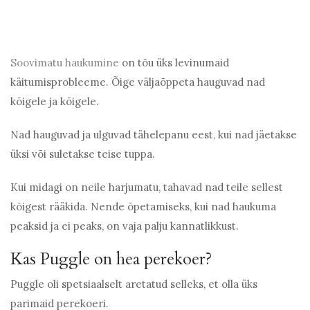
Soovimatu haukumine
on tõu üks levinumaid
käitumisprobleeme. Õige väljaõppeta hauguvad nad
kõigele ja kõigele.
Nad hauguvad ja ulguvad tähelepanu eest, kui nad jäetakse
üksi või suletakse teise tuppa.
Kui midagi on neile harjumatu, tahavad nad teile sellest
kõigest rääkida. Nende õpetamiseks, kui nad haukuma
peaksid ja ei peaks, on vaja palju kannatlikkust.
Kas Puggle on hea perekoer?
Puggle oli spetsiaalselt aretatud selleks, et olla üks
parimaid perekoeri.