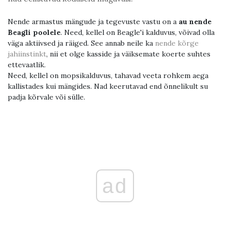
Nende armastus mängude ja tegevuste vastu on a
au nende
Beagli poolele
. Need, kellel on Beagle'i kalduvus, võivad olla
väga aktiivsed ja räiged. See annab neile ka
nende kõrge
jahiinstinkt
, nii et olge kasside ja väiksemate koerte suhtes
ettevaatlik.
Need, kellel on mopsikalduvus, tahavad veeta rohkem aega
kallistades kui mängides. Nad keerutavad end õnnelikult su
padja kõrvale või sülle.
ad