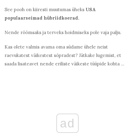
See pooh on kiiresti muutumas üheks
USA
populaarseimad hübriidkoerad.
Nende rõõmsaks ja terveks hoidmiseks pole vaja palju.
Kas olete valmis avama oma südame ühele neist
raevukatest väikestest sõpradest? Jätkake lugemist, et
saada lisateavet nende eriliste väikeste tüüpide kohta ...
ad