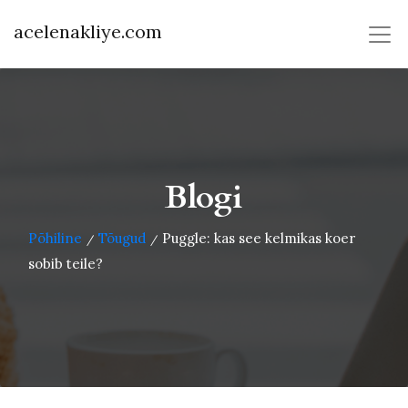
acelenakliye.com
Blogi
Põhiline
Tõugud
Puggle: kas see kelmikas koer
/
/
sobib teile?