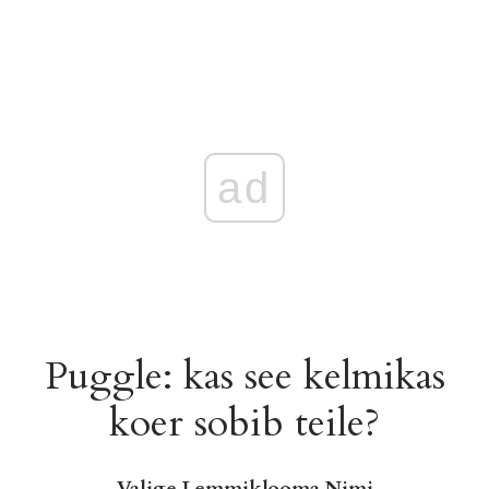
ad
Puggle: kas see kelmikas
koer sobib teile?
Valige Lemmiklooma Nimi