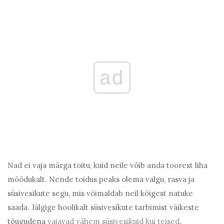
ad
Nad ei vaja märga toitu, kuid neile võib anda toorest liha
mõõdukalt. Nende toidus peaks olema valgu, rasva ja
süsivesikute segu, mis võimaldab neil kõigest natuke
saada. Jälgige hoolikalt süsivesikute tarbimist väikeste
tõugudena
vajavad vähem süsivesikuid kui teised
.