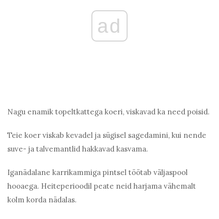
ad
Nagu enamik topeltkattega koeri, viskavad ka need poisid.
Teie koer viskab kevadel ja sügisel sagedamini, kui nende
suve- ja talvemantlid hakkavad kasvama.
Iganädalane karrikammiga pintsel töötab väljaspool
hooaega. Heiteperioodil peate neid harjama vähemalt
kolm korda nädalas.