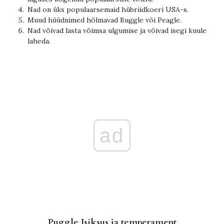
Nad on üks populaarsemaid hübriidkoeri USA-s.
Muud hüüdnimed hõlmavad Buggle või Peagle.
Nad võivad lasta võimsa ulgumise ja võivad isegi kuule
laheda.
ad
Puggle Isiksus ja temperament