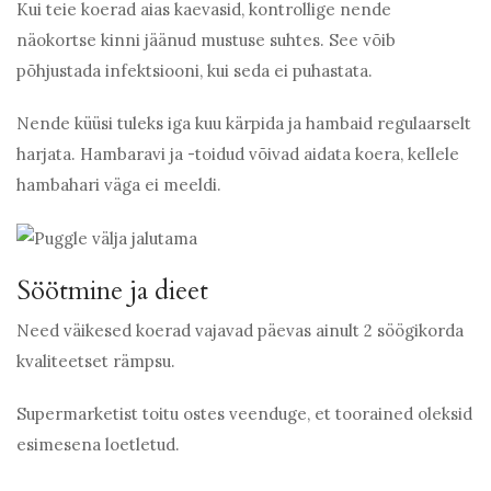
Kui teie koerad aias kaevasid, kontrollige nende
näokortse kinni jäänud mustuse suhtes. See võib
põhjustada infektsiooni, kui seda ei puhastata.
Nende küüsi tuleks iga kuu kärpida ja hambaid regulaarselt
harjata. Hambaravi ja -toidud võivad aidata koera, kellele
hambahari väga ei meeldi.
Söötmine ja dieet
Need väikesed koerad vajavad päevas ainult 2 söögikorda
kvaliteetset rämpsu.
Supermarketist toitu ostes veenduge, et toorained oleksid
esimesena loetletud.